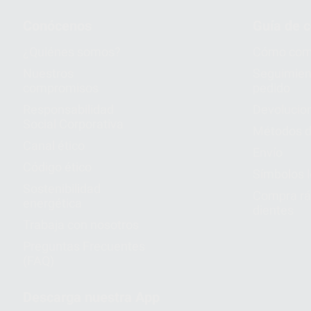
Conócenos
Guía de 
¿Quiénes somos?
Cómo com
Nuestros
Seguimien
compromisos
pedido
Responsabilidad
Devolucio
Social Corporativa
Métodos d
Canal ético
Envío
Código ético
Símbolos 
Sostenibilidad
Compra rá
energética
dientes
Trabaja con nosotros
Preguntas Frecuentes
(FAQ)
Descarga nuestra App