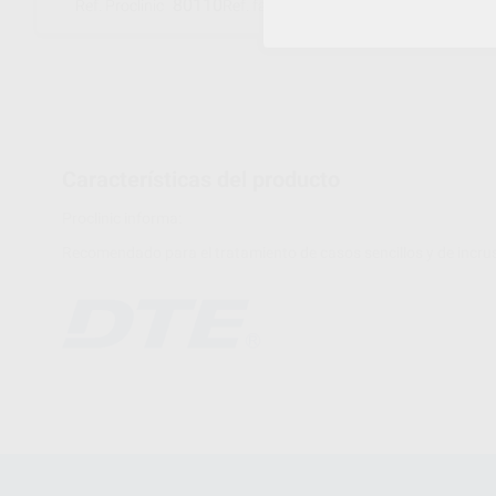
80110
31.26.01.493
Ref. Proclinic
Ref. fabricante
Características del producto
Proclinic informa:
Recomendado para el tratamiento de casos sencillos y de incru