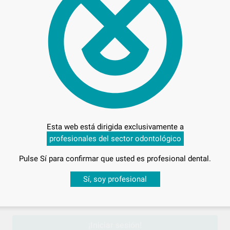
89,
Preci
Esta web está dirigida exclusivamente a
profesionales del sector odontológico
Pulse Sí para confirmar que usted es profesional dental.
Entrega en 24h
Desbloquea todas tus ventajas
Sí, soy profesional
sesión
para disfrutar de todos tus
descuentos y condiciones esp
EON/NSK. GD5
¡Iniciar sesión!