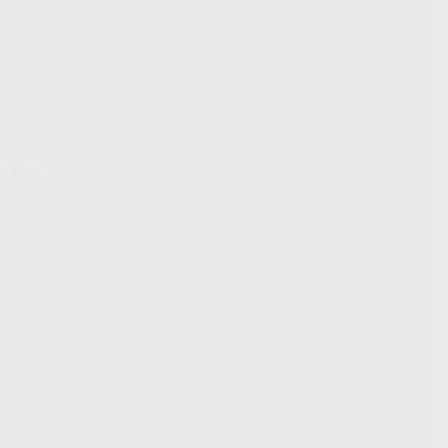
hatsApp Business son proporcionados por WhatsApp Ireland Limited
. La información que controla WhatsApp Ireland puede ser transferida a
acebook Inc.. Dicha Transferencia Internacional de Datos ofrece
 al basarse en la Cláusula Contractual Tipo para la transferencia de
terceros países. Puede ampliar la información en el siguiente enlace:
s Data Transfer Addendum
.
ndiciones Generales de Contratación
y
Política de