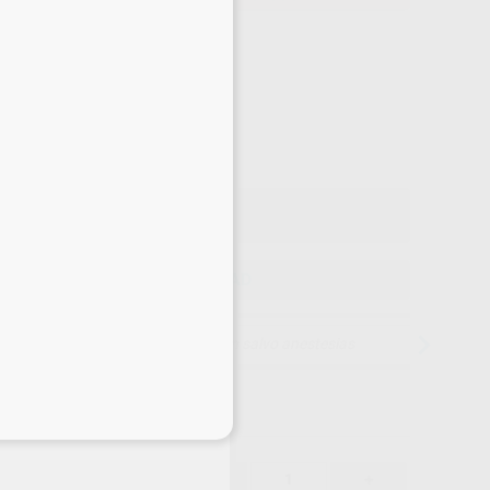
Precio web
-88%
¡Mejor oferta!
10
,84
€
00 €
o con IVA incluido 13,12 €
ELEGIR CANTIDAD
15 días para cambiar de opinión salvo anestesias
eciales
10,84 €
-88%
-
+