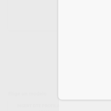
Envíos gratuitos desde 110€
Elige un modelo
Inicia 
INSERT DTE PROFILAXIS ROSCA ACT