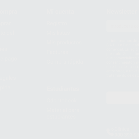
compra
Mi cuenta
Newsletter
prar
Registro
to del
Mis listas
Le informamos de q
Mis productos
S.A.U.. La Finalida
nes
comercial. La legit
Facturas
prestado. Sus dato
e pago
que comercialicen p
Compra rápida
consentimiento y no
derechos de acceso,
entre otros, a trav
tratamiento de dat
legales
pida
Estudiantes
Odontobook
Material para
estudiantes
Clínica
900 393 9