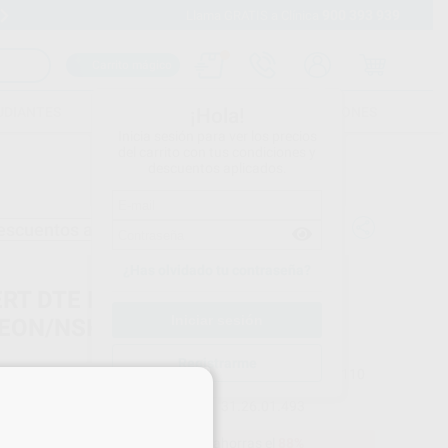
900 393 939
Envíos gratuitos desde 110€
Llama GRATIS a Clínica
Carrito mágico
UDIANTES
FOLLETOS
FORMACIONES
¡Hola!
Inicia sesión para ver los precios
del carrito con tus condiciones y
descuentos aplicados.
escuentos adicionales
¿Has olvidado tu contraseña?
ERT DTE PROFILAXIS ROSCA
EON/NSK. GD5
Registrarme
DTE
Ref. Proclinic
80110
×
do
1 unidad
Ref. fabricante
31.26.01.493
10,84 €
Comprando
1 unidad
te ahorras el
88%