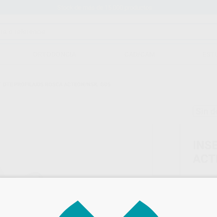
Stock de más de 15.000 productos
ORTODONCIA
CAD/CAM
EST
T DTE PROFILAXIS ROSCA ACTEON/NSK. GD5
Sin d
INS
ACT
Marca
Conteni
Oferta