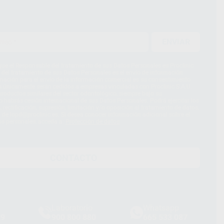
ENVIAR
ue el Responsable del tratamiento de sus Datos Personales es Proclinic
d del tratamiento de sus Datos Personales es el envío de información
imación para el envío de la información comercial es su consentimiento
s únicamente serán cedidos a empresas vinculadas con Proclinic S.A.U.
roductos similares del sector odontológico, siempre bajo su
 habrás cesión internacional de sus Datos Personales. Podrá ejercitar los
 rectificación, supresión, limitación y/o oposición al tratamiento de datos,
és de lopd@proclinic.es. Si desea conocer información adicional sobre el
os personales, acceda a:
Protección de datos
CONTACTO
Laboratorio
Whatsapp
39
900 800 880
665 533 087