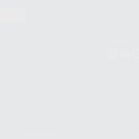
Los servicios de W
(WhatsApp Ireland)
EN
WhatsApp LLC y a F
E
garantías adecuadas
datos personales a 
WhatsApp Busines
Síguenos
Teléfono:
900 393 939
Co