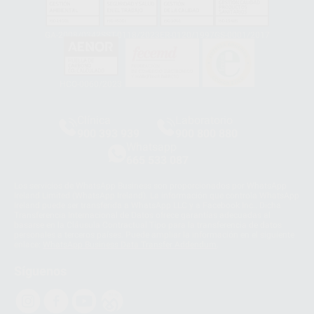
GA-2008/0342
SST-0118/2023
ER-0120/1997
GS-0001/2017
HCO-0060/2023
Clínica
Laboratorio
900 393 939
900 800 880
Whatsapp
665 533 087
Los servicios de WhatsApp Business son proporcionados por WhatsApp
Ireland Limited (WhatsApp Ireland). La información que controla WhatsApp
Ireland puede ser transferida a WhatsApp LLC y a Facebook Inc.. Dicha
Transferencia Internacional de Datos ofrece garantías adecuadas al
basarse en la Cláusula Contractual Tipo para la transferencia de datos
personales a terceros países. Puede ampliar la información en el siguiente
enlace:
WhatsApp Business Data Transfer Addendum
.
Síguenos