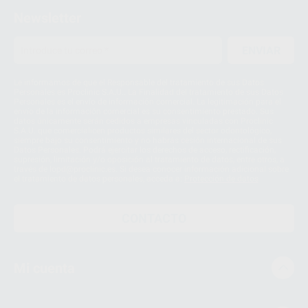
Newsletter
ENVIAR
Le informamos de que el Responsable del tratamiento de sus Datos
Personales es Proclinic S.A.U.. La Finalidad del tratamiento de sus Datos
Personales es el envío de información comercial. La legitimación para el
envío de la información comercial es su consentimiento prestado. Sus
datos únicamente serán cedidos a empresas vinculadas con Proclinic
S.A.U. que comercialicen productos similares del sector odontológico,
siempre bajo su consentimiento y no habrás cesión internacional de sus
Datos Personales. Podrá ejercitar los derechos de acceso, rectificación,
supresión, limitación y/o oposición al tratamiento de datos, entre otros, a
través de lopd@proclinic.es. Si desea conocer información adicional sobre
el tratamiento de datos personales, acceda a:
Protección de datos
CONTACTO
Mi cuenta