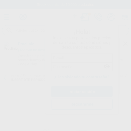
Stock de más de 15.000 productos
¡Hola!
Inicia sesión para ver los precios
del carrito con tus condiciones y
Proclinic
descuentos aplicados.
¿Todavía no tienes nuestra App?
¡Descárgala para ser siempre el primero en conocer nuestras
promociones y descuentos! Disponible en Google Play o App Store.
Google Play
Inicio
/
Equipamiento
/
Profilaxis
/
Puntas de ultrasonidos. periodoncia.
/
¿Has olvidado tu contraseña?
INSERT DTE PERIODONCIA ROSCA ACTEON/NSK. PD3
Registrarme