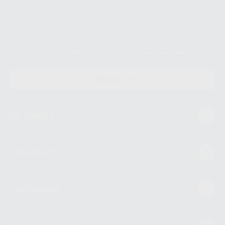
envío de la información comercial es su consentimiento prestado. Sus
datos únicamente serán cedidos a empresas vinculadas con Proclinic
S.A.U. que comercialicen productos similares del sector odontológico,
siempre bajo su consentimiento y no habrás cesión internacional de sus
Datos Personales. Podrá ejercitar los derechos de acceso, rectificación,
supresión, limitación y/o oposición al tratamiento de datos, entre otros, a
través de lopd@proclinic.es. Si desea conocer información adicional sobre
el tratamiento de datos personales, acceda a:
Protección de datos
CONTACTO
Mi cuenta
Estudiantes
Conócenos