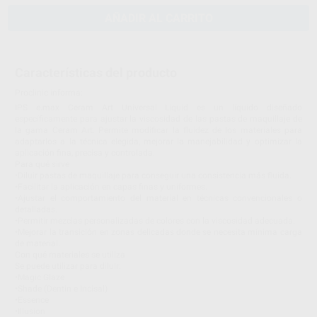
AÑADIR AL CARRITO
Características del producto
Proclinic informa:
IPS e.max Ceram Art Universal Liquid es un líquido diseñado
específicamente para ajustar la viscosidad de las pastas de maquillaje de
la gama Ceram Art. Permite modificar la fluidez de los materiales para
adaptarlos a la técnica elegida, mejorar la manejabilidad y optimizar la
aplicación fina, precisa y controlada.
Para qué sirve
•Diluir pastas de maquillaje para conseguir una consistencia más fluida.
•Facilitar la aplicación en capas finas y uniformes.
•Ajustar el comportamiento del material en técnicas convencionales o
detalladas.
•Permitir mezclas personalizadas de colores con la viscosidad adecuada.
•Mejorar la transición en zonas delicadas donde se necesita mínima carga
de material.
Con qué materiales se utiliza
Se puede utilizar para diluir:
•Magic Glaze
•Shade (Dentin e Incisal)
•Essence
•Illusion