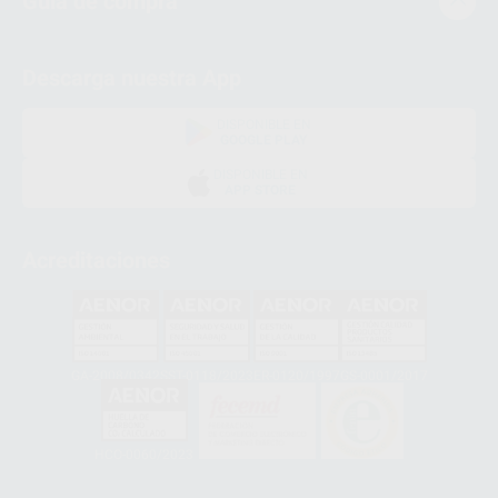
Guía de compra
Descarga nuestra App
DISPONIBLE EN
GOOGLE PLAY
DISPONIBLE EN
APP STORE
Acreditaciones
GA-2008/0342
SST-0118/2023
ER-0120/1997
GS-0001/2017
HCO-0060/2023