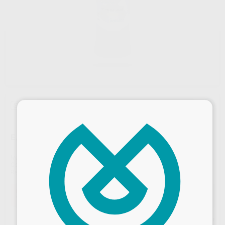
Sin descuentos adicionales
×
¡Novedad!
E.MAX CERAM ART UNIVERSAL LIQUID 60ML
Marca
IVOCLAR
Contenido
60ML
Ref. Proclinic
H103925
Ref. fabricante
767463
Oferta
127,07 €
Comprando
1 unidad
te ahorras el
2%
Precio web