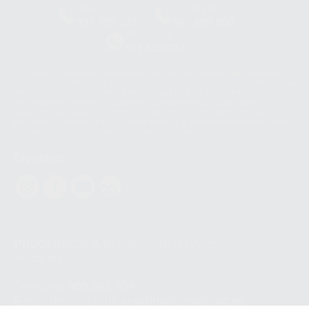
Clínica
Laboratorio
900 393 939
900 800 880
Whatsapp
665 533 087
Los servicios de WhatsApp Business son proporcionados por WhatsApp
Ireland Limited (WhatsApp Ireland). La información que controla WhatsApp
Ireland puede ser transferida a WhatsApp LLC y a Facebook Inc.. Dicha
Transferencia Internacional de Datos ofrece garantías adecuadas al
basarse en la Cláusula Contractual Tipo para la transferencia de datos
personales a terceros países. Puede ampliar la información en el siguiente
enlace:
WhatsApp Business Data Transfer Addendum
.
Síguenos
PROCLINIC S.A.U.
Copyright (c) 2026
Aviso legal
Teléfono:
900 393 939
E-mail de contacto:
proclinic@proclinic.es