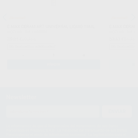
¡Novedad!
¡Novedad!
E.MAX CERAM ART UNIVERSAL LIQUID 15ML
E.MAX CERAM
IVOCLAR
|
Ref. H103898
IVOCLAR
|
Ref. G
39
53
,01
€
39,91 €
,67
€
54,91 
Sin descuentos adicionales
Sin descuentos 
-
+
AÑADIR
SE
Newsletter
ENVIAR
Le informamos de que el Responsable del tratamiento de sus Datos
Personales es Proclinic S.A.U.. La Finalidad del tratamiento de sus Datos
Personales es el envío de información comercial. La legitimación para el