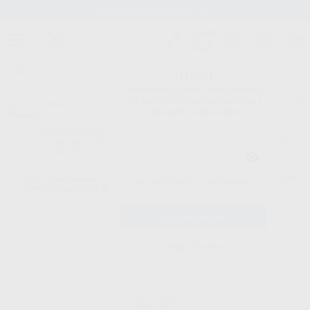
Envíos gratuitos desde 110€
¡Hola!
Inicia sesión para ver los precios
del carrito con tus condiciones y
Proclinic
descuentos aplicados.
¿Todavía no tienes nuestra App?
¡Descárgala para ser siempre el primero en conocer nuestras
promociones y descuentos! Disponible en Google Play o App Store.
Google Play
Inicio
/
Laboratorio
/
Ceramicas
/
E.max ceram art
/
E.MAX CERAM ART
¿Has olvidado tu contraseña?
UNIVERSAL LIQUID 60ML
Registrarme