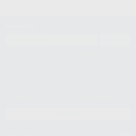
Newsletter
ENVIAR
Le informamos de que el Responsable del tratamiento de sus Datos
Personales es Proclinic S.A.U.. La Finalidad del tratamiento de sus Datos
Personales es el envío de información comercial. La legitimación para el
envío de la información comercial es su consentimiento prestado. Sus
datos únicamente serán cedidos a empresas vinculadas con Proclinic
S.A.U. que comercialicen productos similares del sector odontológico,
siempre bajo su consentimiento y no habrás cesión internacional de sus
Datos Personales. Podrá ejercitar los derechos de acceso, rectificación,
supresión, limitación y/o oposición al tratamiento de datos, entre otros, a
través de lopd@proclinic.es. Si desea conocer información adicional sobre
el tratamiento de datos personales, acceda a:
Protección de datos
CONTACTO