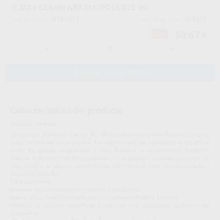
E.MAX CERAM ART MAGIC GLAZE 3G
H103971
767421
Ref. Proclinic
Ref. fabricante
53,67 €
-2%
-
+
AÑADIR AL CARRITO
Características del producto
Proclinic informa:
Las pastas IPS e.max Ceram Art Magic Glaze son glaseadores listos para
usar. Se emplean para glasear, humedecer, unificar y preparar la superficie
antes de aplicar maquillajes o para finalizar la restauración. Permiten
realizar la técnica one-shot (glaseado + maquillaje + caracterización en un
solo ciclo) o la técnica convencional. Ofrecen una capa lisa, controlada y
sin efecto perlado.
Para qué sirven
•Glasear restauraciones monolíticas o recubiertas.
•Servir como medio portador para maquillajes Shade y Essence.
•Reducir la tensión superficial y permitir una aplicación uniforme del
maquillaje.