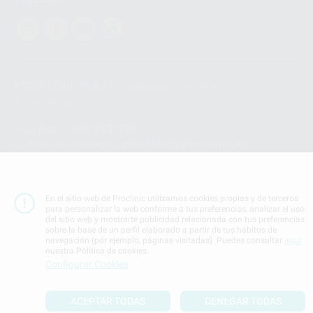
PROCLINIC S.A.U.
Copyright (c) 2026
Aviso legal
Teléfono:
900 393 939
E-mail de contacto:
proclinic@proclinic.es
Condiciones Generales de Contratación
y
Política
de privacidad
En el sitio web de Proclinic utilizamos cookies propias y de terceros
Información Corporativa
para personalizar la web conforme a tus preferencias, analizar el uso
Política de Cookies
del sitio web y mostrarte publicidad relacionada con tus preferencias
sobre la base de un perfil elaborado a partir de tus hábitos de
navegación (por ejemplo, páginas visitadas). Puedes consultar
aquí
nuestra Política de cookies.
SUBIR
Configurar Cookies
ACEPTAR TODAS
DENEGAR TODAS