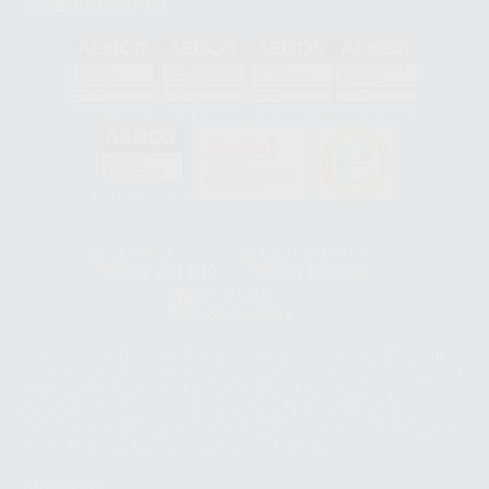
Acreditaciones
GA-2008/0342
SST-0118/2023
ER-0120/1997
GS-0001/2017
HCO-0060/2023
Clínica
Laboratorio
900 393 939
900 800 880
Whatsapp
665 533 087
Los servicios de WhatsApp Business son proporcionados por WhatsApp
Ireland Limited (WhatsApp Ireland). La información que controla WhatsApp
Ireland puede ser transferida a WhatsApp LLC y a Facebook Inc.. Dicha
Transferencia Internacional de Datos ofrece garantías adecuadas al
basarse en la Cláusula Contractual Tipo para la transferencia de datos
personales a terceros países. Puede ampliar la información en el siguiente
enlace:
WhatsApp Business Data Transfer Addendum
.
Síguenos