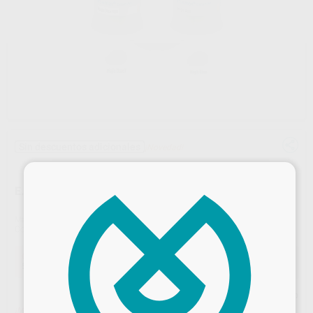
Sin descuentos adicionales
¡Novedad!
×
E.MAX CERAM ART MAGIC GLAZE 3G
Marca
IVOCLAR
Contenido
3G
Oferta
53,67 €
Comprando
1 unidad
te ahorras el
2%
Precio web
¡Mejor oferta!