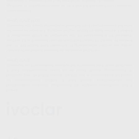
•Modificar la intensidad del brillo final según el modo de cocción.
•Preparar la superficie cuando se va a realizar caracterización húmedo-
sobre-húmedo.
MAGIC GLAZE FLUO
Glaseador con efecto fluorescente diseñado para restauraciones del color
del diente en zirconia y disilicato de litio. Aporta un brillo natural y mejora
la integración óptica en ambientes con luz ultravioleta o luz ambiental
variable. Es el glaseador recomendado para coronas y carillas de esmalte
por su capacidad para reproducir la fluorescencia natural del diente.
Permite hacer técnica one-shot sin necesidad de diluirlo.
MAGIC GLAZE
Glaseador sin fluorescencia, indicado especialmente para áreas gingivales
o para restauraciones donde no se desea aportar fluorescencia al
resultado final. Se utiliza también para ajustar la intensidad de las pastas
de caracterización gingival y para glasear restauraciones con
recubrimiento cerámico. Proporciona un acabado homogéneo, liso y
natural.