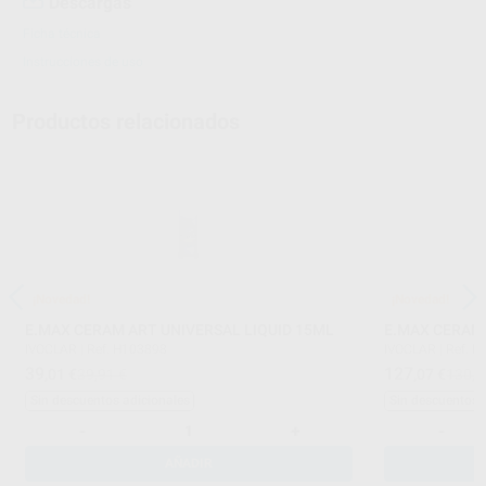
Descargas
Ficha técnica
Instrucciones de uso
Productos relacionados
¡Novedad!
¡Novedad!
E.MAX CERAM ART UNIVERSAL LIQUID 15ML
E.MAX CERAM 
IVOCLAR
|
Ref. H103898
IVOCLAR
|
Ref. 
39
127
,01
€
39,91 €
,07
€
130,0
Sin descuentos adicionales
Sin descuentos 
-
+
-
AÑADIR