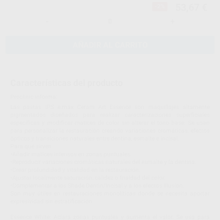
53,67 €
-2%
-
+
AÑADIR AL CARRITO
Características del producto
Proclinic informa:
Las pastas IPS e.max Ceram Art Essence son maquillajes altamente
pigmentados diseñados para realizar caracterizaciones superficiales
específicas y modificar matices de color sin alterar el tono base. Se usan
para personalizar la restauración creando variaciones cromáticas, efectos
ópticos y transiciones naturales entre dentina, esmalte e incisal.
Para qué sirven
•Añadir matices intensos en zonas puntuales.
•Reproducir variaciones cromáticas naturales del esmalte y la dentina.
•Crear profundidad y vitalidad en la restauración.
•Ajustar localmente saturación, calidez o frialdad del color.
•Complementar a los Shade Dentin/Incisal y a los efectos Illusion.
Son muy útiles en restauraciones monolíticas donde se necesita aportar
expresividad sin estratificación.
Essence White: Aclara zonas puntuales y aumenta el valor. Se usa para