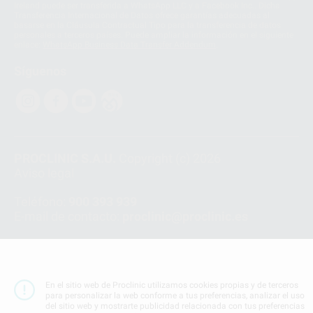
Ireland puede ser transferida a WhatsApp LLC y a Facebook Inc.. Dicha
Transferencia Internacional de Datos ofrece garantías adecuadas al
basarse en la Cláusula Contractual Tipo para la transferencia de datos
personales a terceros países. Puede ampliar la información en el siguiente
enlace:
WhatsApp Business Data Transfer Addendum
.
Síguenos
PROCLINIC S.A.U.
Copyright (c) 2026
Aviso legal
Teléfono:
900 393 939
E-mail de contacto:
proclinic@proclinic.es
Condiciones Generales de Contratación
y
Política
de privacidad
Información Corporativa
En el sitio web de Proclinic utilizamos cookies propias y de terceros
Política de Cookies
para personalizar la web conforme a tus preferencias, analizar el uso
del sitio web y mostrarte publicidad relacionada con tus preferencias