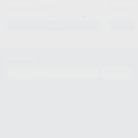
39
127
,01
€
39,91 €
,07
€
130,0
Sin descuentos adicionales
Sin descuentos 
-
+
-
AÑADIR
Newsletter
ENVIAR
Le informamos de que el Responsable del tratamiento de sus Datos
Personales es Proclinic S.A.U.. La Finalidad del tratamiento de sus Datos
Personales es el envío de información comercial. La legitimación para el
envío de la información comercial es su consentimiento prestado. Sus
datos únicamente serán cedidos a empresas vinculadas con Proclinic
S.A.U. que comercialicen productos similares del sector odontológico,
siempre bajo su consentimiento y no habrás cesión internacional de sus
Datos Personales. Podrá ejercitar los derechos de acceso, rectificación,
supresión, limitación y/o oposición al tratamiento de datos, entre otros, a
través de lopd@proclinic.es. Si desea conocer información adicional sobre
el tratamiento de datos personales, acceda a:
Protección de datos