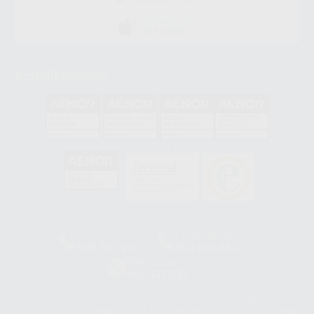
GOOGLE PLAY
DISPONIBLE EN
APP STORE
Acreditaciones
GA-2008/0342
SST-0118/2023
ER-0120/1997
GS-0001/2017
HCO-0060/2023
Clínica
Laboratorio
900 393 939
900 800 880
Whatsapp
665 533 087
Los servicios de WhatsApp Business son proporcionados por WhatsApp
Ireland Limited (WhatsApp Ireland). La información que controla WhatsApp