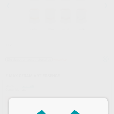
1
/ 2
Sin descuentos adicionales
¡Novedad!
E.MAX CERAM ART ESSENCE
Marca
IVOCLAR
Contenido
3G
Oferta
×
53,67 €
Comprando
1 unidad
te ahorras el
2%
Precio web