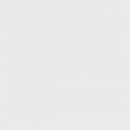
líneas de periquematio, zonas de brillo incisal o marcar puntos de luz.
Essence Cream: Aporta un matiz suave y cálido. Ideal para suavizar
transiciones o armonizar zonas que se ven demasiado frías.
Essence Lemon: Añade una tonalidad amarillenta clara. Se utiliza para
corregir opacidades demasiado frías o para reforzar la dentina clara en
tercios medios.
Essence Sunset: Proporciona un matiz cálido-anaranjado. Muy útil para
reforzar áreas cervicales o reproducir ligeras infiltraciones cálidas.
Essence Copper: Aporta calidez intensa con matiz cobre. Se usa para
personalizar cervicales marcados, fisuras o zonas de saturación alta.
Essence Khaki: Matiz verde-grisáceo suave. Se emplea para neutralizar
tonos excesivamente cálidos o corregir saturaciones amarillas fuertes.
Essence Mahogany: Color marrón profundo. Permite marcar fisuras, crear
zonas de sombra y reforzar la anatomía secundaria y terciaria.
Essence Anthracite: Matiz gris oscuro. Se utiliza para efectos de
profundidad, sombreado en áreas proximales o delimitación de surcos
incisales u oclusales.
Cómo se integran en el trabajo
Las pastas Essence se aplican sobre la capa de Shade ya colocada. Su
función es modular y personalizar el color, nunca sustituir el tono base. Se
pueden aplicar en técnica húmedo-sobre-húmedo o convencional, y
pueden mezclarse entre sí para conseguir matices adicionales. Funcionan
especialmente bien cuando se combinan con Illusion para crear una
dinámica óptica más realista.