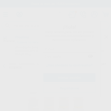
Stock de más de 15.000 productos
¡Hola!
Inicia sesión para ver los precios
del carrito con tus condiciones y
Proclinic
descuentos aplicados.
¿Todavía no tienes nuestra App?
¡Descárgala para ser siempre el primero en conocer nuestras
promociones y descuentos! Disponible en Google Play o App Store.
Google Play
Inicio
/
Laboratorio
/
Ceramicas
/
E.max ceram art
/
E.MAX CERAM ART
¿Has olvidado tu contraseña?
ESSENCE
Registrarme