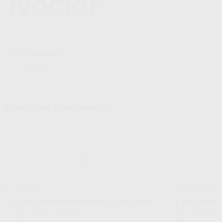
Descargas
Ficha técnica
Instrucciones de uso
Productos relacionados
¡Novedad!
¡Novedad!
E.MAX CERAM ART UNIVERSAL LIQUID 15ML
E.MAX CERAM 
IVOCLAR
|
Ref. H103898
IVOCLAR
|
Ref. 