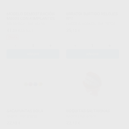
MODELO DEMOSTRACIÓN
MIRATOI SURTIDO RELOJES
M6003 CON 4 IMPLANTES
Nº7
SIN MARCA
|
Ref. 45470
HAGER & WERKEN
|
Ref. 78726
41
29
,28
€
45,62 €
,12
€
Oferta
-
+
-
+
AÑADIR
AÑADIR
SACAPUNTAS BOLA
BOQUITAS SALTARINAS
BADER
|
Ref. 63535
BADER
|
Ref. 63531
22
22
,13
€
,13
€