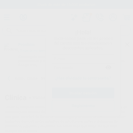
Stock de más de 15.000 productos
¡Hola!
Inicia sesión para ver los precios
del carrito con tus condiciones y
Proclinic
descuentos aplicados.
¿Todavía no tienes nuestra App?
¡Descárgala para ser siempre el primero en conocer nuestras
promociones y descuentos! Disponible en Google Play o App Store.
Google Play
¿Has olvidado tu contraseña?
Inicio
/
Clínica
/
Varios
Clínica -
Varios - Clínica dental
Registrarme
Desde su creación, Proclinic se ha especializado en la búsqueda continua de
artículos para clínicas dentales... ¡y eso se nota! Por eso encontrarás desde
una gran variedad de libros de Odontología y artículos de decoración, como
fantomas demostración, estuches de ortodoncia, gafas y máscaras de
protección, juguetes y muñecos. No tienes más que elegir los que más
encajen en tu clínica.