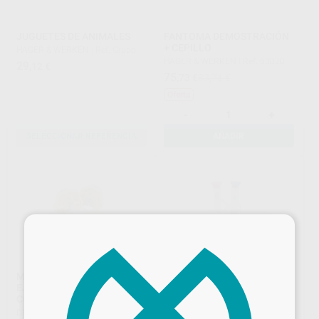
JUGUETES DE ANIMALES
FANTOMA DEMOSTRACIÓN
+ CEPILLO
HAGER & WERKEN
|
Ref. Grupo
HAGER & WERKEN
|
Ref. 63020
29
,12
€
75
,73
€
83,71 €
Oferta
-
+
SELECCIONAR REFERENCIA
AÑADIR
×
MODELOS PARA
RELOJ DE ARENA MOLAR
EJERCITACION
BADER
|
Ref. 502103
CONSERVATIVA/PROTESIS
37
,73
€
DENTALSTORE
|
Ref. 93405