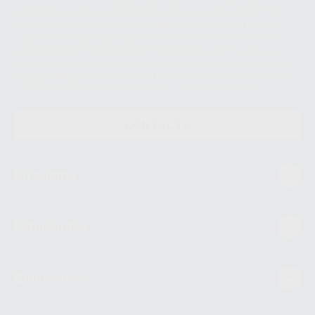
Personales es el envío de información comercial. La legitimación para el
envío de la información comercial es su consentimiento prestado. Sus
datos únicamente serán cedidos a empresas vinculadas con Proclinic
S.A.U. que comercialicen productos similares del sector odontológico,
siempre bajo su consentimiento y no habrás cesión internacional de sus
Datos Personales. Podrá ejercitar los derechos de acceso, rectificación,
supresión, limitación y/o oposición al tratamiento de datos, entre otros, a
través de lopd@proclinic.es. Si desea conocer información adicional sobre
el tratamiento de datos personales, acceda a:
Protección de datos
CONTACTO
Mi cuenta
Estudiantes
Conócenos