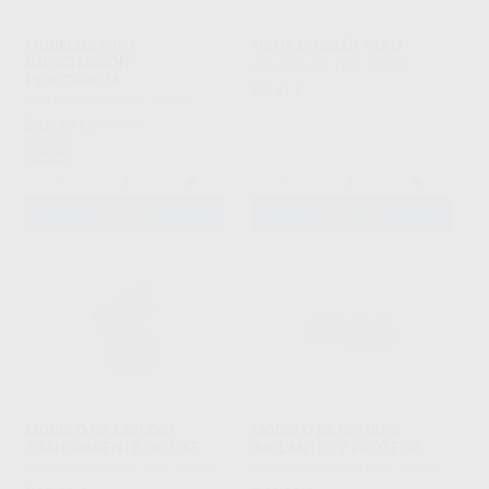
MODELOS PARA
FICHA DOSSIER 125 U
EJERCITACIÓN
DENTOPLAST
|
Ref. 48440
PEDODONCIA
69
,47
€
DENTALSTORE
|
Ref. 93403
246
,90
€
272,90 €
Oferta
-
+
-
+
AÑADIR
AÑADIR
MODELO DE ESTUDIO
MODELO DE ESTUDIO
TRANSPARENTE DELUXE
IMPLANTES Y PRÓTESIS
HAGER & WERKEN
|
Ref. 16076
HAGER & WERKEN
|
Ref. 16077