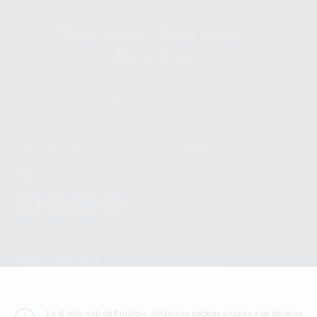
Clínica
Laboratorio
900 393 939
900 800 880
Whatsapp
665 533 087
Los servicios de WhatsApp Business son proporcionados por WhatsApp
Ireland Limited (WhatsApp Ireland). La información que controla WhatsApp
Ireland puede ser transferida a WhatsApp LLC y a Facebook Inc.. Dicha
Transferencia Internacional de Datos ofrece garantías adecuadas al
basarse en la Cláusula Contractual Tipo para la transferencia de datos
personales a terceros países. Puede ampliar la información en el siguiente
enlace:
WhatsApp Business Data Transfer Addendum
.
Síguenos
PROCLINIC S.A.U.
Copyright (c) 2026
Aviso legal
Teléfono:
900 393 939
En el sitio web de Proclinic utilizamos cookies propias y de terceros