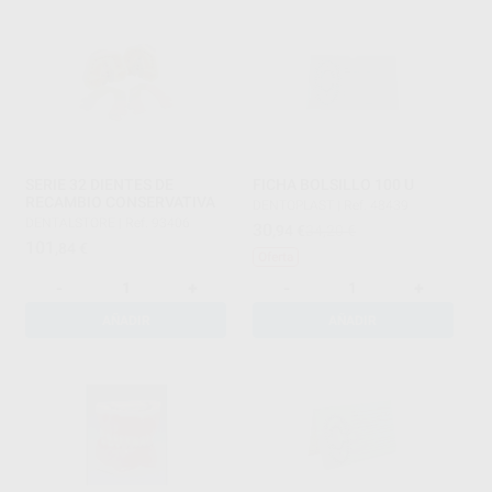
SERIE 32 DIENTES DE
FICHA BOLSILLO 100 U
RECAMBIO CONSERVATIVA
DENTOPLAST
|
Ref. 48439
DENTALSTORE
|
Ref. 93406
30
,94
€
34,20 €
101
,84
€
Oferta
-
+
-
+
AÑADIR
AÑADIR