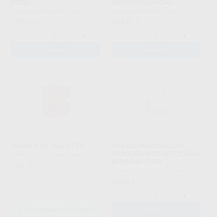
BOCA
DS0800 UNIVERSAL
DENTALSTORE
|
Ref. 9612
DENTALSTORE
|
Ref. 9615
385
458
,14
€
,85
€
-
+
-
+
AÑADIR
AÑADIR
MODELO DE BRACKETS
MODELO MANDIBULAR
PRÁCTICA IMPLANTES CON
DENTALSTORE
|
Ref. Grupo
DENSIDAD ÓSEA
293
,55
€
DENTALSTORE
|
Ref. 77162
63
,89
€
-
+
SELECCIONAR REFERENCIA
AÑADIR