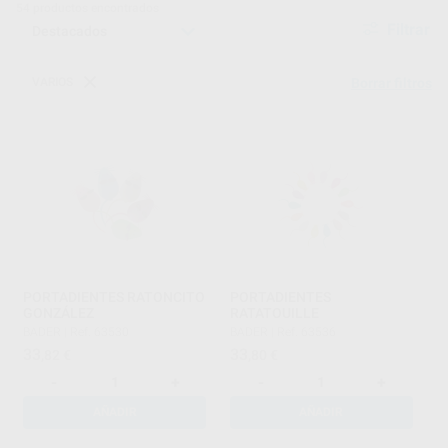
54
productos encontrados
Filtrar
VARIOS
Borrar filtros
PORTADIENTES RATONCITO
PORTADIENTES
GONZÁLEZ
RATATOUILLE
BADER
|
Ref. 63530
BADER
|
Ref. 63536
33
33
,82
€
,80
€
-
+
-
+
AÑADIR
AÑADIR