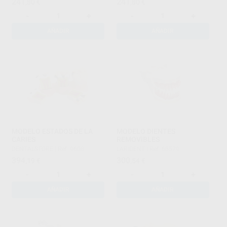
241
241
,80
€
,80
€
-
+
-
+
AÑADIR
AÑADIR
MODELO ESTADOS DE LA
MODELO DIENTES
CARIES
REMOVIBLES
DENTALSTORE
|
Ref. 9608
LARIDENT
|
Ref. 68579
394
300
,19
€
,54
€
-
+
-
+
AÑADIR
AÑADIR