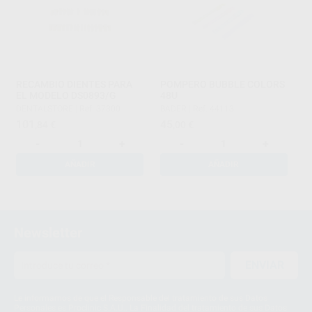
RECAMBIO DIENTES PARA
POMPERO BUBBLE COLORS
EL MODELO DS0893/G
48U
DENTALSTORE
|
Ref. 37300
BADER
|
Ref. 44113
101
45
,84
€
,00
€
-
+
-
+
AÑADIR
AÑADIR
1
2
Newsletter
3
ENVIAR
Le informamos de que el Responsable del tratamiento de sus Datos
Personales es Proclinic S.A.U.. La Finalidad del tratamiento de sus Datos