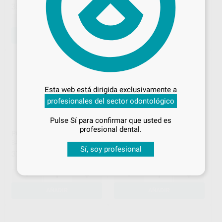
352
,26
€
-
+
-
+
AÑADIR
AÑADIR
Desbloquea todas tus ventajas
Inicia sesión
para disfrutar de todos
Esta web está dirigida exclusivamente a
tus
descuentos y condiciones
profesionales del sector odontológico
especiales
Pulse Sí para confirmar que usted es
¡Iniciar sesión!
profesional dental.
POPITDENT ANTIESTRÉS
DENTAL FUNNY SET DE
GOMAS
BADER
|
Ref. 63938
Sí, soy profesional
BADER
|
Ref. 502104
37
,39
€
39
,02
€
-
+
-
+
AÑADIR
AÑADIR