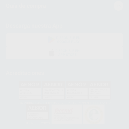
Guía de compra
Descarga nuestra App
DISPONIBLE EN
GOOGLE PLAY
DISPONIBLE EN
APP STORE
Acreditaciones
GA-2008/0342
SST-0118/2023
ER-0120/1997
GS-0001/2017
HCO-0060/2023