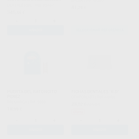
BADER
|
Ref. Grupo
DENTALSTORE
|
Ref. 93407
41
,29
€
345
,46
€
-
+
AÑADIR
SELECCIONAR REFERENCIA
PUERTA DEL RATONCITO
FICHAS DENTALES "R.D."
PEREZ
DENTOPLAST
|
Ref. 48438
SIN MARCA
|
Ref. 5000
28
,02
€
30,98 €
18
,99
€
Oferta
-
+
-
+
AÑADIR
AÑADIR