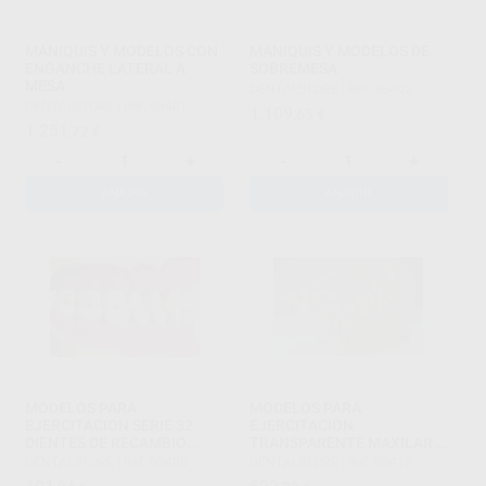
MANIQUIS Y MODELOS CON
MANIQUIS Y MODELOS DE
ENGANCHE LATERAL A
SOBREMESA
MESA
DENTALSTORE
|
Ref. 93402
DENTALSTORE
|
Ref. 93401
1.109
,65
€
1.251
,72
€
-
+
-
+
AÑADIR
AÑADIR
MODELOS PARA
MODELOS PARA
EJERCITACION SERIE 32
EJERCITACION
DIENTES DE RECAMBIO
TRANSPARENTE MAXILAR +
UNIVE
MANDIBULA
DENTALSTORE
|
Ref. 93408
DENTALSTORE
|
Ref. 93412