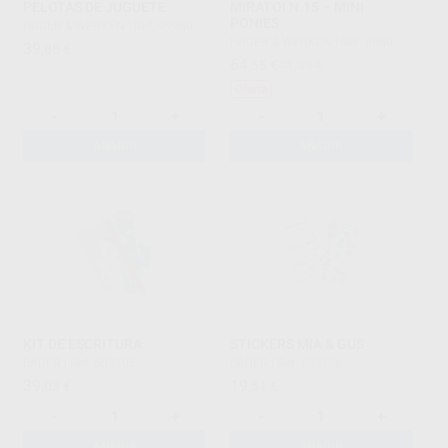
PELOTAS DE JUGUETE
MIRATOI N.15 – MINI
PONIES
HAGER & WERKEN
|
Ref. 99980
HAGER & WERKEN
|
Ref. 0880
39
,85
€
64
,55
€
71,35 €
Oferta
-
+
-
+
AÑADIR
AÑADIR
KIT DE ESCRITURA
STICKERS MIA & GUS
BADER
|
Ref. 502105
BADER
|
Ref. 502106
39
19
,03
€
,51
€
-
+
-
+
AÑADIR
AÑADIR