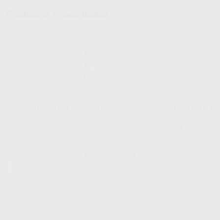
Productos relacionados
MIRATOI SURTIDO RELOJES Nº7
MIRATOI N.15 
HAGER & WERKEN
|
Ref. 78726
HAGER & WERK
29
64
,12
€
,55
€
71,35 
Oferta
-
+
-
AÑADIR