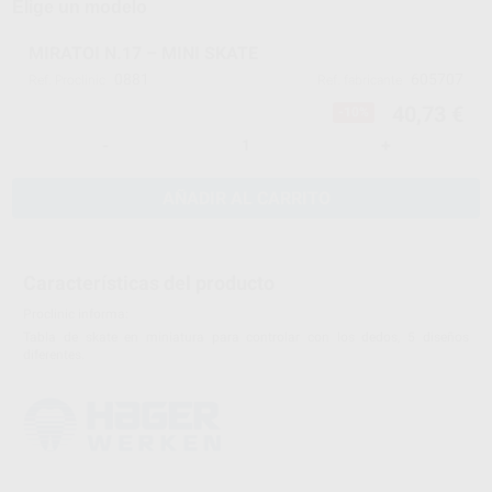
Elige un modelo
MIRATOI N.17 – MINI SKATE
0881
605707
Ref. Proclinic
Ref. fabricante
40,73 €
-10%
-
+
AÑADIR AL CARRITO
Características del producto
Proclinic informa:
Tabla de skate en miniatura para controlar con los dedos, 5 diseños
diferentes.