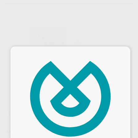
×
Oferta
MIRATOI N.17 – MINI SKATE
Desbloquea todas tus ventajas