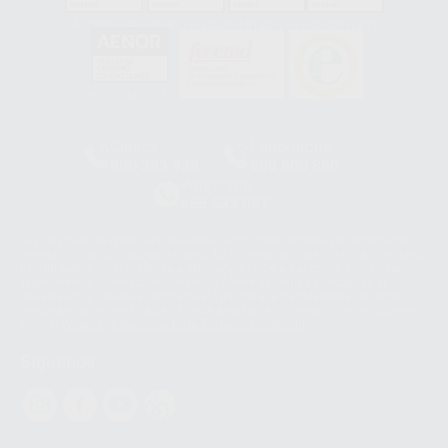
GA-2008/0342
SST-0118/2023
ER-0120/1997
GS-0001/2017
HCO-0060/2023
Clínica
Laboratorio
900 393 939
900 800 880
Whatsapp
665 533 087
Los servicios de WhatsApp Business son proporcionados por WhatsApp
Ireland Limited (WhatsApp Ireland). La información que controla WhatsApp
Ireland puede ser transferida a WhatsApp LLC y a Facebook Inc.. Dicha
Transferencia Internacional de Datos ofrece garantías adecuadas al
basarse en la Cláusula Contractual Tipo para la transferencia de datos
personales a terceros países. Puede ampliar la información en el siguiente
enlace:
WhatsApp Business Data Transfer Addendum
.
Síguenos