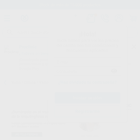
Stock de más de 15.000 productos
¡Hola!
Inicia sesión para ver los precios
del carrito con tus condiciones y
Proclinic
descuentos aplicados.
¿Todavía no tienes nuestra App?
¡Descárgala para ser siempre el primero en conocer nuestras
promociones y descuentos! Disponible en Google Play o App Store.
Google Play
¿Has olvidado tu contraseña?
Inicio
/
Clínica
/
Varios
/
Juguetes
/
MIRATOI N.17 – MINI SKATE
Registrarme