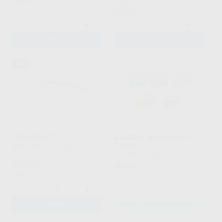
48
,26
€
Oferta
-
+
-
+
AÑADIR
AÑADIR
53%
FORCEPS N.79
BANDEJA DE ALUMINIO
TIPO P
BESTDENT
|
Ref. 80242
SIN MARCA
|
Ref. Grupo
Desde
23
,25
€
48,95 €
46
,83
€
Oferta
-
+
AÑADIR
SELECCIONAR REFERENCIA