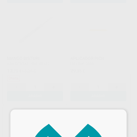
MANGO BISTURI
APLICADOR PICH
ASA DENTAL
|
Ref. 49142
LM
|
Ref. 2609
13
29
,79
€
15,25 €
,35
€
Oferta
-
+
-
+
AÑADIR
AÑADIR
×