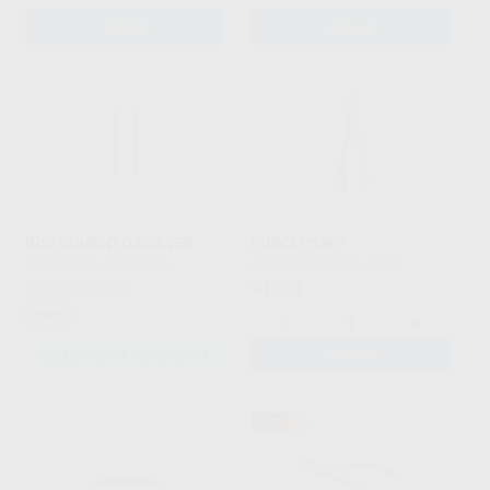
AÑADIR
AÑADIR
INSTRUMENTOS SILVER
FORCEPS N.7
SILVER LINE
|
Ref. Grupo
ASA DENTAL
|
Ref. 49129
22
91
,61
€
24,99 €
,20
€
Oferta
-
+
SELECCIONAR REFERENCIA
AÑADIR
53%