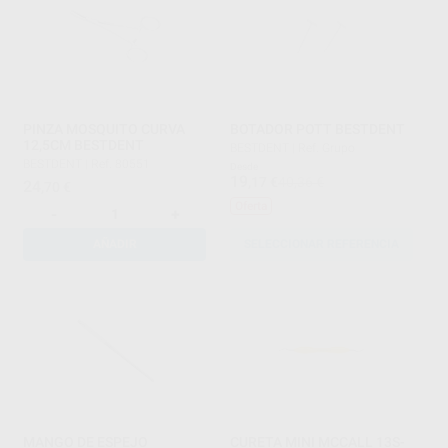
PINZA MOSQUITO CURVA
BOTADOR POTT BESTDENT
12,5CM BESTDENT
BESTDENT
|
Ref. Grupo
BESTDENT
|
Ref. 80551
Desde
19
,17
€
40,36 €
24
,70
€
Oferta
-
+
AÑADIR
SELECCIONAR REFERENCIA
MANGO DE ESPEJO
CURETA MINI MCCALL 13S-