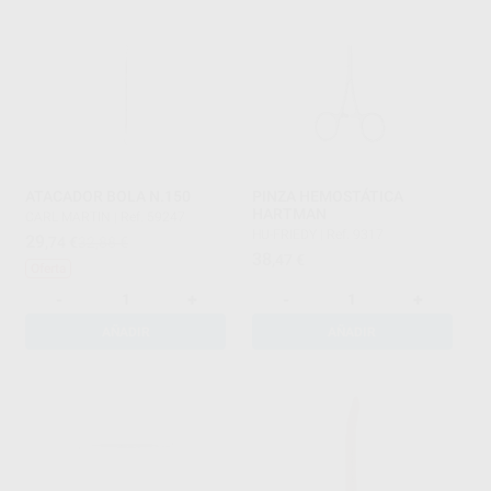
ATACADOR BOLA N.150
PINZA HEMOSTÁTICA
HARTMAN
CARL MARTIN
|
Ref. 59247
HU-FRIEDY
|
Ref. 9317
29
,74
€
32,88 €
38
,47
€
Oferta
-
+
-
+
AÑADIR
AÑADIR