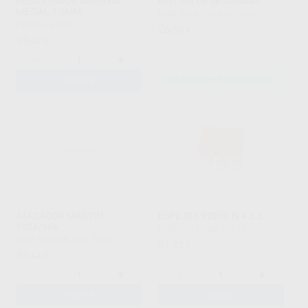
RECORTADOR GINGIVAL
BISTURI DE SEGURIDAD
MESIAL 1,2MM
CARL MARTIN
|
Ref. Grupo
LM
|
Ref. 93570
26
,56
€
39
,42
€
-
+
AÑADIR
SELECCIONAR REFERENCIA
ATACADOR MARTIN
ESPEJOS RODIO N.4 S.S.
1054/166
BESTDENT
|
Ref. 80570
CARL MARTIN
|
Ref. 56887
31
,25
€
35
,44
€
-
+
-
+
AÑADIR
AÑADIR