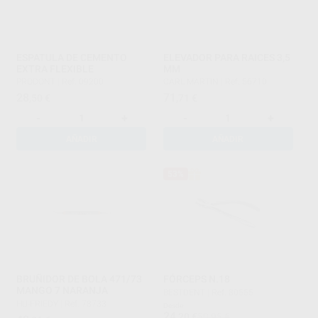
ESPATULA DE CEMENTO
ELEVADOR PARA RAICES 3,5
EXTRA FLEXIBLE
MM
PRODONT
|
Ref. 09200
CARL MARTIN
|
Ref. 56710
28
71
,50
€
,71
€
-
+
-
+
AÑADIR
AÑADIR
53%
BRUÑIDOR DE BOLA 471/73
FÓRCEPS N.18
MANGO 7 NARANJA
BESTDENT
|
Ref. 80555
HU-FRIEDY
|
Ref. 78733
Desde
24
,20
€
50,95 €