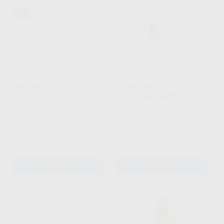
53%
FORCEPS N.67
KIT DE CONTROL
DESECHABLE ESPEJO +
BESTDENT
|
Ref. 80241
SONDA
Desde
23
MEDISTOCK
|
Ref. 69854
,25
€
48,95 €
21
,39
€
23,65 €
Oferta
Oferta
-
+
-
+
AÑADIR
AÑADIR