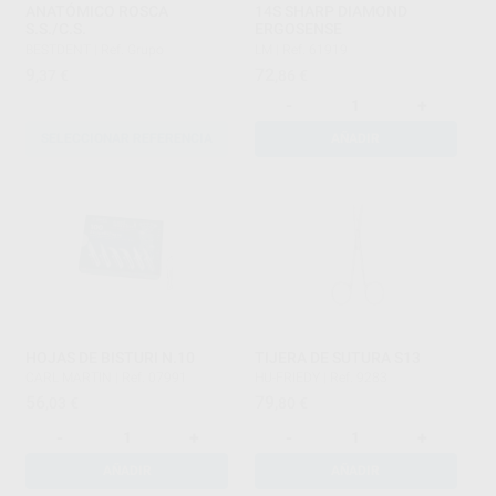
ANATÓMICO ROSCA
14S SHARP DIAMOND
S.S./C.S.
ERGOSENSE
BESTDENT
|
Ref. Grupo
LM
|
Ref. 61919
9
72
,37
€
,86
€
-
+
SELECCIONAR REFERENCIA
AÑADIR
HOJAS DE BISTURI N.10
TIJERA DE SUTURA S13
CARL MARTIN
|
Ref. 07991
HU-FRIEDY
|
Ref. 9283
56
79
,03
€
,80
€
-
+
-
+
AÑADIR
AÑADIR