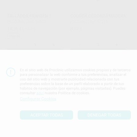
TALLADOR FRAHM N.1
COLOCA CORONAS MADERA
PROCLINIC
|
Ref. 59827
PRODONT
|
Ref. 97115
14
8
,96
€
18,27 €
,07
€
Oferta
-
+
-
+
AÑADIR
AÑADIR
En el sitio web de Proclinic utilizamos cookies propias y de terceros
para personalizar la web conforme a tus preferencias, analizar el
uso del sitio web y mostrarte publicidad relacionada con tus
preferencias sobre la base de un perfil elaborado a partir de tus
hábitos de navegación (por ejemplo, páginas visitadas). Puedes
consultar
aquí
nuestra Política de cookies.
Configurar Cookies
¡Novedad!
SONDA PERIODONTAL CP12
ESPEJOS PLANOS N.4 C.S.
ACEPTAR TODAS
DENEGAR TODAS
ASA DENTAL
|
Ref. 12658
BESTDENT
|
Ref. 80567
21
18
,27
€
,99
€
-
+
-
+