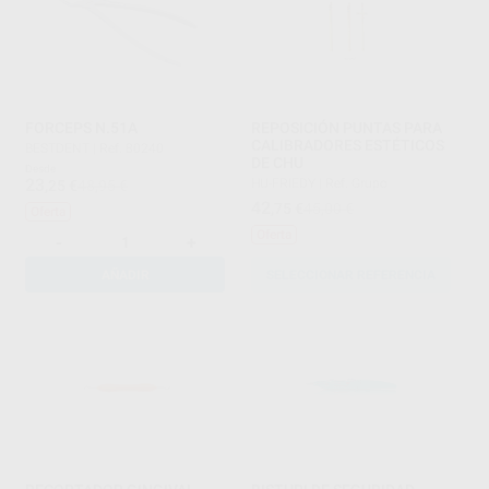
FORCEPS N.51A
REPOSICIÓN PUNTAS PARA
CALIBRADORES ESTÉTICOS
BESTDENT
|
Ref. 80240
DE CHU
Desde
23
HU-FRIEDY
|
Ref. Grupo
,25
€
48,95 €
42
,75
€
45,00 €
Oferta
Oferta
-
+
AÑADIR
SELECCIONAR REFERENCIA