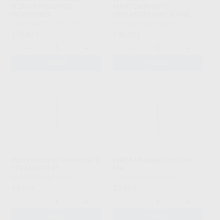
N.280/5 INCISIVOS
MANTENIMIENTO
INFERIORES
IMPLANTES IMPLACARE
CARL MARTIN
|
Ref. 0736
HU-FRIEDY
|
Ref. 90601
118
136
,82
€
,70
€
-
+
-
+
AÑADIR
AÑADIR
INSTRUMENTO COMPOSITE
PINZA MERIAM 728/2 16
179 MANGO 41
CM.
HU-FRIEDY
|
Ref. 93399
CARL MARTIN
|
Ref. 0702
43
22
,51
€
,80
€
-
+
-
+
AÑADIR
AÑADIR