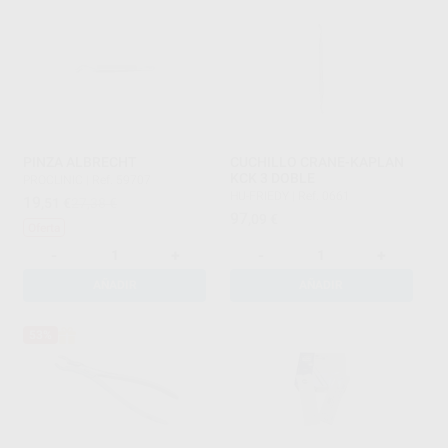
PINZA ALBRECHT
CUCHILLO CRANE-KAPLAN
KCK 3 DOBLE
PROCLINIC
|
Ref. 59707
HU-FRIEDY
|
Ref. 0661
19
,51
€
27,38 €
97
,09
€
Oferta
-
+
-
+
AÑADIR
AÑADIR
53%