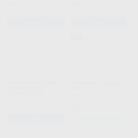
91
86
,20
€
,88
€
-
+
-
+
AÑADIR
AÑADIR
53%
PINZA MOSQUITO CURVA
BOTADOR POTT BESTDENT
12,5CM BESTDENT
BESTDENT
|
Ref. Grupo
BESTDENT
|
Ref. 80551
Desde
19
,17
€
40,36 €
24
,70
€
Oferta
-
+
AÑADIR
SELECCIONAR REFERENCIA