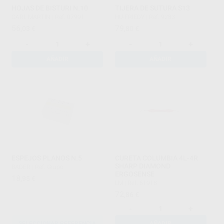
HOJAS DE BISTURI N.10
TIJERA DE SUTURA S13
CARL MARTIN
|
Ref. 07991
HU-FRIEDY
|
Ref. 9283
56
79
,03
€
,80
€
-
+
-
+
AÑADIR
AÑADIR
ESPEJOS PLANOS N.5
CURETA COLUMBIA 4L-4R
SHARP DIAMOND
BADER
|
Ref. Grupo
ERGOSENSE
18
,95
€
LM
|
Ref. 61918
72
,86
€
-
+
SELECCIONAR REFERENCIA
AÑADIR