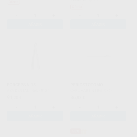
Oferta
Oferta
-
+
-
+
AÑADIR
AÑADIR
FORCEPS N.18
PERIOSTOTOMO
ASA DENTAL
|
Ref. 49124
CARL MARTIN
|
Ref. 0764
91
86
,20
€
,88
€
-
+
-
+
AÑADIR
AÑADIR
53%