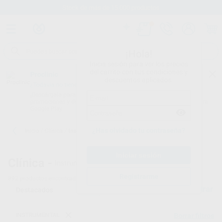
Envíos gratuitos desde 110€
¡Hola!
Inicia sesión para ver los precios
del carrito con tus condiciones y
Proclinic
descuentos aplicados.
¿Todavía no tienes nuestra App?
¡Descárgala para ser siempre el primero en conocer nuestras
promociones y descuentos! Disponible en Google Play o App Store.
Google Play
¿Has olvidado tu contraseña?
Inicio
/
Clínica
/
Instrumental
Clínica -
Instrumental odontológico - 30
Registrarme
892
productos encontrados
Filtrar
INSTRUMENTAL
Borrar filtros