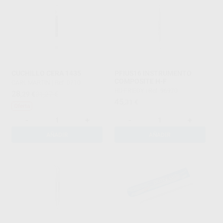
CUCHILLO CERA 1435
PFIUS16 INSTRUMENTO
COMPOSITE H-F
CARL MARTIN
|
Ref. 0710
HU-FRIEDY
|
Ref. 96970
28
,29
€
31,27 €
45
,31
€
Oferta
-
+
-
+
AÑADIR
AÑADIR