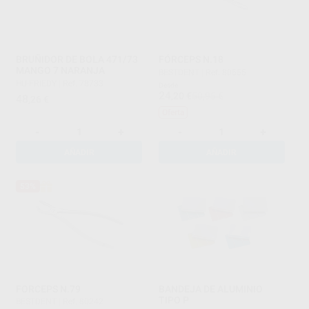
BRUÑIDOR DE BOLA 471/73
FÓRCEPS N.18
MANGO 7 NARANJA
BESTDENT
|
Ref. 80555
HU-FRIEDY
|
Ref. 78733
Desde
24
,20
€
50,95 €
48
,26
€
Oferta
-
+
-
+
AÑADIR
AÑADIR
53%
FORCEPS N.79
BANDEJA DE ALUMINIO
TIPO P
BESTDENT
|
Ref. 80242