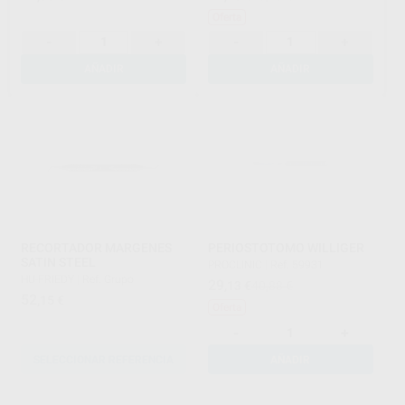
Oferta
-
+
-
+
AÑADIR
AÑADIR
RECORTADOR MARGENES
PERIOSTOTOMO WILLIGER
SATIN STEEL
PROCLINIC
|
Ref. 59931
HU-FRIEDY
|
Ref. Grupo
29
,13
€
40,88 €
52
,15
€
Oferta
-
+
SELECCIONAR REFERENCIA
AÑADIR