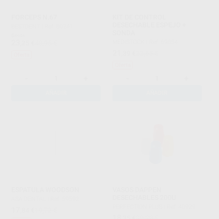
FORCEPS N.67
KIT DE CONTROL
DESECHABLE ESPEJO +
BESTDENT
|
Ref. 80241
SONDA
Desde
23
MEDISTOCK
|
Ref. 69854
,25
€
48,95 €
21
,39
€
23,65 €
Oferta
Oferta
-
+
-
+
AÑADIR
AÑADIR
ESPATULA WOODSON
VASOS DAPPEN
DESECHABLES 200U
ASA DENTAL
|
Ref. 59592
PERFECTION PLUS
|
Ref. 40929
17
,84
€
19,72 €
18
,35
€
20,29 €