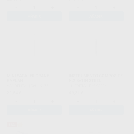
-
+
-
+
AÑADIR
AÑADIR
MINI SACALER CRANE-
INSTRUMENTO COMPOSITE
KAPLAN
N.2 SATIN STEEL
ASA DENTAL
|
Ref. 49175
HU-FRIEDY
|
Ref. 93394
21
45
,54
€
,31
€
-
+
-
+
AÑADIR
AÑADIR
53%