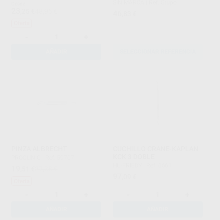
SIN MARCA
|
Ref. Grupo
Desde
23
,25
€
48,95 €
46
,83
€
Oferta
-
+
AÑADIR
SELECCIONAR REFERENCIA
PINZA ALBRECHT
CUCHILLO CRANE-KAPLAN
KCK 3 DOBLE
PROCLINIC
|
Ref. 59707
HU-FRIEDY
|
Ref. 0661
19
,51
€
27,38 €
97
,09
€
Oferta
-
+
-
+
AÑADIR
AÑADIR