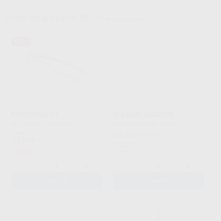
Estás en la página 30
Volver a la página 1
53%
FORCEPS N.13
CLEOIDE-DISCOIDE
BESTDENT
|
Ref. 80234
PROCLINIC
|
Ref. 59926
Desde
13
,23
€
16,14 €
23
,25
€
48,95 €
Oferta
Oferta
-
+
-
+
AÑADIR
AÑADIR