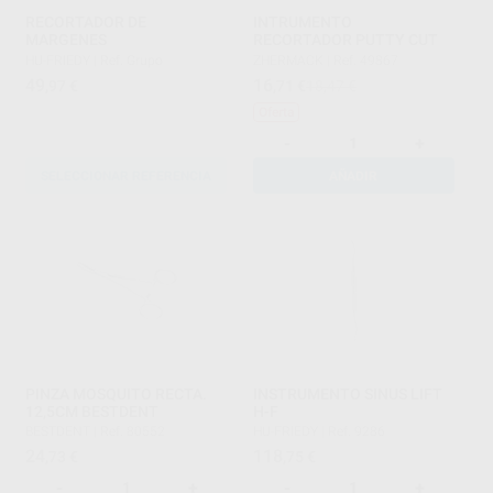
RECORTADOR DE
INTRUMENTO
MARGENES
RECORTADOR PUTTY CUT
HU-FRIEDY
|
Ref. Grupo
ZHERMACK
|
Ref. 49867
49
16
,97
€
,71
€
18,47 €
Oferta
-
+
SELECCIONAR REFERENCIA
AÑADIR
PINZA MOSQUITO RECTA.
INSTRUMENTO SINUS LIFT
12,5CM BESTDENT
H-F
BESTDENT
|
Ref. 80552
HU-FRIEDY
|
Ref. 9286
24
118
,73
€
,75
€
-
+
-
+