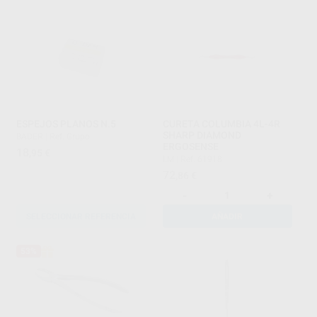
ESPEJOS PLANOS N.5
CURETA COLUMBIA 4L-4R
SHARP DIAMOND
BADER
|
Ref. Grupo
ERGOSENSE
18
,95
€
LM
|
Ref. 61918
72
,86
€
-
+
SELECCIONAR REFERENCIA
AÑADIR
53%