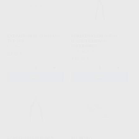
EXTRACTOR DE CORONAS
FÓRCEPS KLEIN NIÑOS
767-768
N.280/2 CANINOS
SUPERIORES
LM
|
Ref. 93554
CARL MARTIN
|
Ref. 0735
33
,53
€
118
,82
€
-
+
-
+
AÑADIR
AÑADIR
FÓRCEPS KLEIN NIÑOS
KIT INTRO