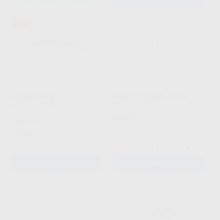
53%
FORCEPS N.89
MANGO DE ESPEJO C.S.
BESTDENT
|
Ref. 80285
HU-FRIEDY
|
Ref. 9258
Desde
23
,37
€
29
,90
€
62,95 €
Oferta
-
+
-
+
AÑADIR
AÑADIR