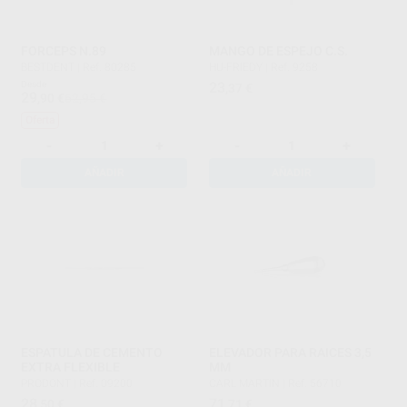
FORCEPS N.89
MANGO DE ESPEJO C.S.
BESTDENT
|
Ref. 80285
HU-FRIEDY
|
Ref. 9258
Desde
23
,37
€
29
,90
€
62,95 €
Oferta
-
+
-
+
AÑADIR
AÑADIR
ESPATULA DE CEMENTO
ELEVADOR PARA RAICES 3,5
EXTRA FLEXIBLE
MM
PRODONT
|
Ref. 09200
CARL MARTIN
|
Ref. 56710
28
71
,50
€
,71
€