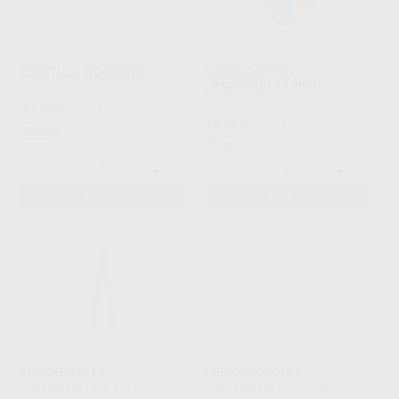
ESPATULA WOODSON
VASOS DAPPEN
DESECHABLES 200U
ASA DENTAL
|
Ref. 59592
PERFECTION PLUS
|
Ref. 40929
17
,84
€
19,72 €
18
,35
€
20,29 €
Oferta
Oferta
-
+
-
+
AÑADIR
AÑADIR
FORCEPS N.18
PERIOSTOTOMO
ASA DENTAL
|
Ref. 49124
CARL MARTIN
|
Ref. 0764