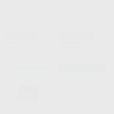
MANGO DE ESPEJO
CURETA MINI MCCALL 13S-
ANATÓMICO ROSCA
14S SHARP DIAMOND
S.S./C.S.
ERGOSENSE
BESTDENT
|
Ref. Grupo
LM
|
Ref. 61919
9
72
,37
€
,86
€
-
+
SELECCIONAR REFERENCIA
AÑADIR