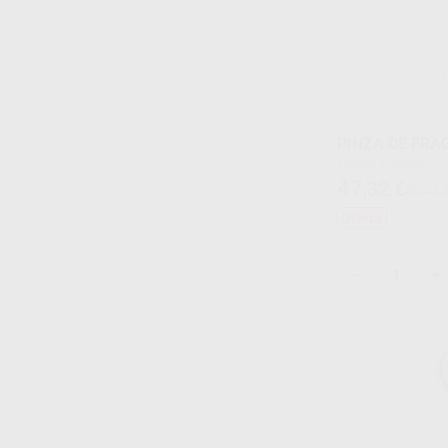
PINZA DE FRA
Envase 1 unidad
47
,32
€
66,41 
Oferta
-
+