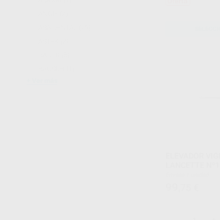
AMCOR
(1)
Oferta
ANGIE
(2)
ASA DENTAL
(75)
SELECCI
ASTEK
(2)
BADER
(5)
BAUSCH
(1)
Ver más
ELEVADOR VI
LANCETTE Nº1
Envase 1 unidad
99
,75
€