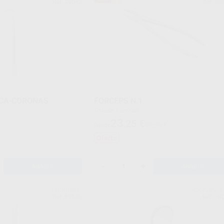
Ref. 49042
Ref. 80
CA-CORONAS
FORCEPS N.1
Envase 1 unidad
23
,25
€
€
48,95 €
Desde
Oferta
-
+
AÑADIR
AÑADIR
PROCLINIC
CARL MAR
Ref. 59940
Ref. 74