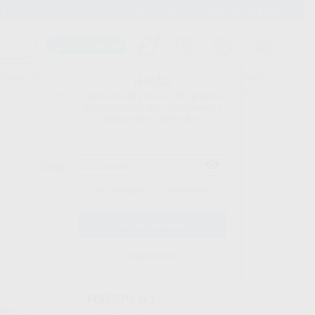
900 393 939
Envíos gratuitos desde 110€
Llama GRATIS a Clínica
Carrito mágico
UDIANTES
FOLLETOS
FORMACIONES
¡Hola!
Inicia sesión para ver los precios
del carrito con tus condiciones y
descuentos aplicados.
Ordenar por
¿Has olvidado tu contraseña?
BESTDENT
Registrarme
Ref. 80232
FORCEPS N.1
Envase 1 unidad