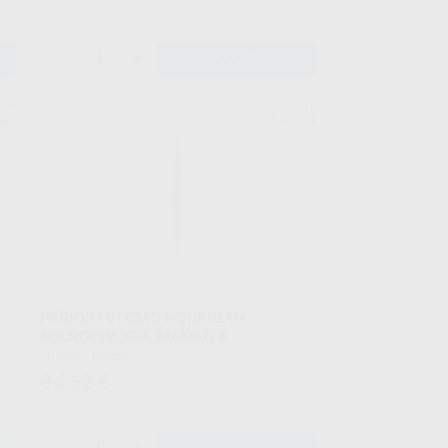
-
+
AÑADIR
TIN
HU-FRIEDY
upo
Ref. 93014
PERIOSTOTOMO HOURIGAN
MICROCIRUGÍA MANGO 6
Envase 1 unidad
94
,52
€