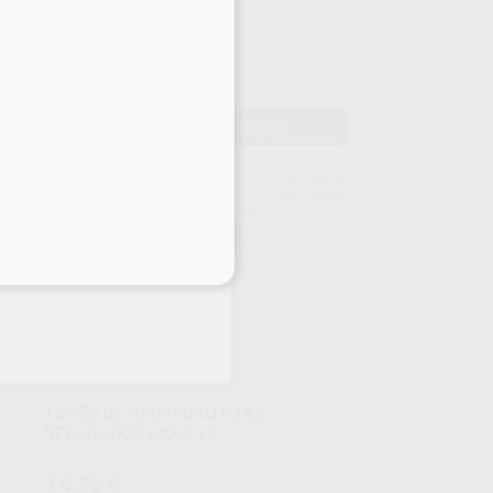
Envase 1 unidad
47
,88
€
-
+
AÑADIR
P.D.
HU-FRIEDY
954
Ref. 49183
eciales
TOPES DE RECAMBIO PARA
SEPARADOR MOLT HF
Envase 2 unidades
14
,25
€