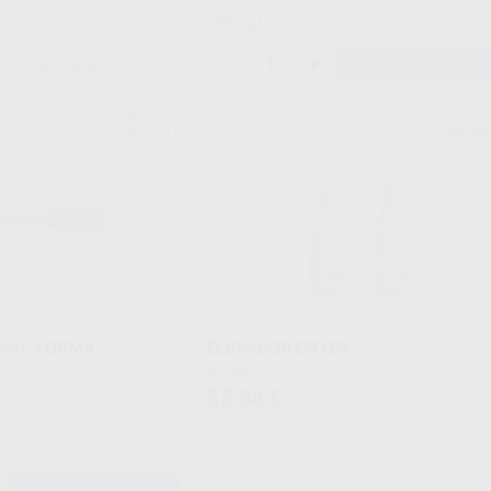
Oferta
-
+
ONAR REFERENCIA
AÑADIR
PRODONT
CARL MAR
Ref. 0912
Ref. Gr
GNAL FORMA
ELEVADOR CRYER
Envase 1 Unidad
82
,88
€