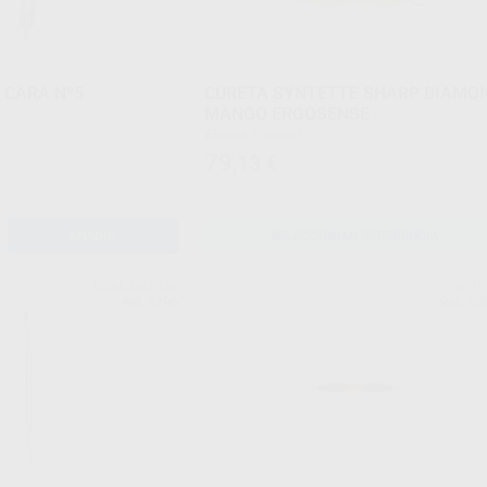
 CARA Nº5
CURETA SYNTETTE SHARP DIAMO
MANGO ERGOSENSE
Envase 1 unidad
79
,13
€
AÑADIR
SELECCIONAR REFERENCIA
CARL MARTIN
ACT
Ref. 0796
Ref. 75