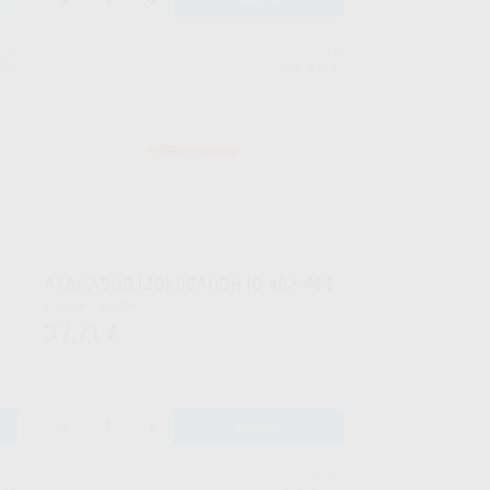
-
+
AÑADIR
EDY
LM
268
Ref. 93547
ATACADOR MOLDEADOR IO 482-483
Envase 1 unidad
37
,71
€
-
+
AÑADIR
ENT
HU-FRIEDY