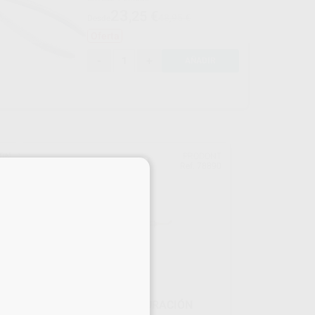
23
,25
€
48,95 €
Desde
Oferta
-
+
AÑADIR
TIN
PRODONT
×
130
Ref. 78890
ESPATULA DOBLE OBTURACIÓN