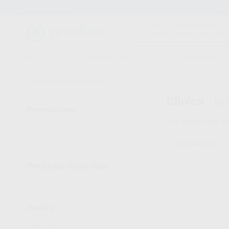
Entrega en 24h
15 días para cambiar de opinión
CLÍNICA
LABORATORIO
EQUIPAMIENTO
Inicio
/
Clínica
/
Instrumental
Clínica -
In
Promociones
892
productos e
VER SOLO OFERTAS
(362)
VER SOLO OUTLET
(4)
INSTRUMENTAL
Productos sostenibles
PACKAGING ECO
(1)
Familia