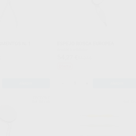
GMENTOS N. 1
ESPEJO ROSCA EUROPEA
Envase 6 unidades
54
,27
€
€
59,99 €
Oferta
-
+
AÑADIR
AÑADIR
PRODONT
Ref. 09110
Ref. Gr