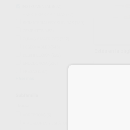
INSTRUMENTAL
(892)
ANESTESIAS Y AGUJAS
(52)
BIOMATERIALES Y SUTURAS
(139)
CEMENTOS
(483)
CUÑAS Y MATRICES
(222)
DESECHABLES
(545)
Estás en la pág
DESINFECCIÓN
(292)
ENDODONCIA
(526)
FRESAS
(597)
Ver más
Subfamilia
ABREBOCAS
(5)
ATACADORES Y ESPÁTULAS
(33)
PINZA HESMO