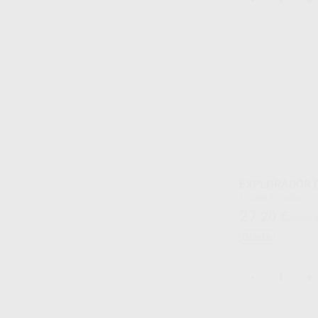
-
+
EXPLORADOR 
Envase 1 unidad
27
,20
€
30,06 
Oferta
-
+