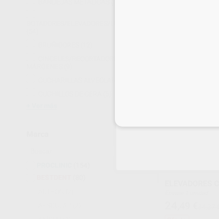
BANDEJAS METÁLICAS
(17)
Envase 1 unidad
41
,70
€
BOTADORES/ELEVADORES/LUXADORES
(54)
BRUÑIDORES
(12)
-
+
CINCELES/RECORTADORES DE
MÁRGENES
(9)
CUCHARILLAS ALVEOLARES
(4)
CUCHILLOS DE CERA
(5)
Ver más
Inicia 
Marca
PROCLINIC
(154)
BESTDENT
(80)
ELEVADORES C
ACTEON
(2)
Envase 1 unidad
24
,49
€
AESCULAP
(2)
34,37 