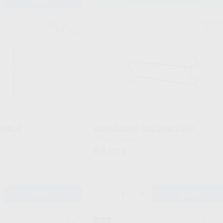
AÑADIR
SELECCIONAR REFERENCIA
CARL MARTIN
HU-FRI
Ref. 0728
Ref. 9
DOBLE
SEPARADOR COLUMBIA H-F
Envase 1 unidad
66
,02
€
€
-
+
AÑADIR
AÑADIR
ASA DENTAL
BESTD
53%