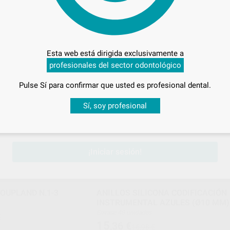
Envase 1 unidad
108
,16
€
Esta web está dirigida exclusivamente a
-
+
AÑADIR
AÑADIR
profesionales del sector odontológico
Pulse Sí para confirmar que usted es profesional dental.
PROCLINIC
Ref. Grupo
Ref. 96
Desbloquea todas tus ventajas
Sí, soy profesional
sesión
para disfrutar de todos tus
descuentos y condiciones esp
¡Iniciar sesión!
OUPLAND N.1-3
ANILLOS SILICONA CODIFICACIÓN
INSTRUMENTAL AZULES (Ø10 MM)
Envase 48 unidades
€
15
,36
€
16,98 €