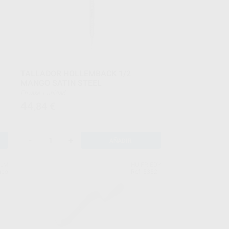
TALLADOR HOLLEMBACK 1/2
MANGO SATIN STEEL
Envase 1 unidad
44
,84
€
-
+
AÑADIR
LM
HU-FRIEDY
upo
Ref. 53521