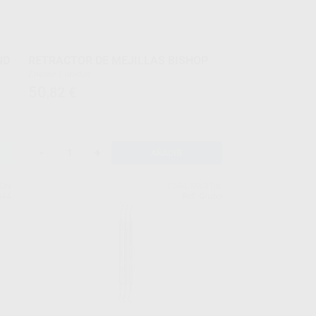
ND
RETRACTOR DE MEJILLAS BISHOP
Envase 1 unidad
50
,82
€
-
+
AÑADIR
EON
CARL MARTIN
644
Ref. Grupo