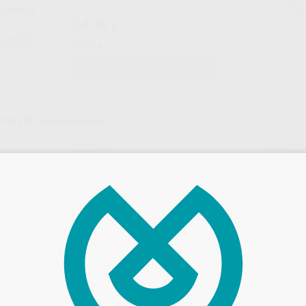
Envase 1 unidad
24
,49
€
34,37 €
Oferta
SELECCIONAR REFERENCIA
ina 28
Volver a la página 1
HU-FRIEDY
CARL MAR
Ref. 9318
Ref. 07
STATICA ROCHESTER
BOTADOR RAICES ARROW