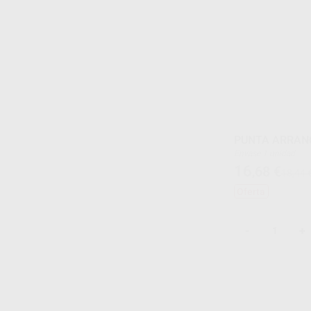
PUNTA ARRAN
Envase 1 unidad
16
,68
€
18,44 
Oferta
-
+