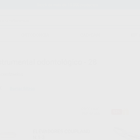
Stock de más de 15.000 productos
ORTODONCIA
CAD/CAM
EST
strumental odontológico - 28
ncontrados
Borrar filtros
PROCLINIC
53%
Ref. Grupo
ELEVADORES COUPLAND
N.1-3