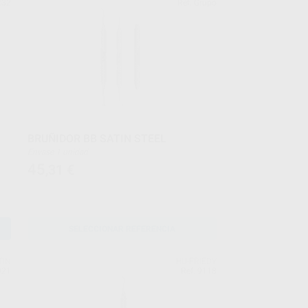
232
Ref. Grupo
BRUÑIDOR BB SATIN STEEL
Envase 1 unidad
45
,31
€
SELECCIONAR REFERENCIA
TIN
HU-FRIEDY
021
Ref. 9118