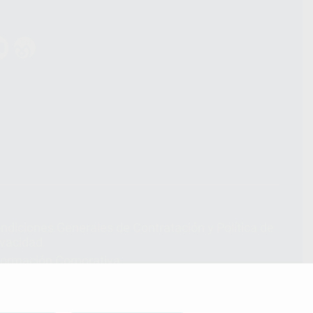
ndiciones Generales de Contratación
y
Política de
ivacidad
formación Corporativa
lítica de Cookies