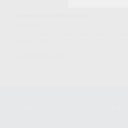
Características del producto
Proclinic informa:
Soporte para bandejas fabricado en acero inoxidable. Capacida
Medidas: 19x16x27 cm.
Conócenos
Guía de 
¿Quiénes somos?
Cómo com