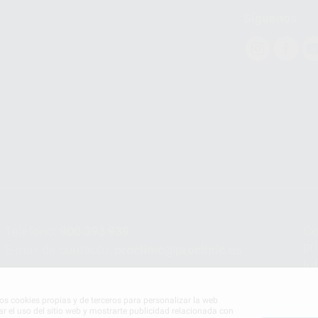
Síguenos
Teléfono:
900 393 939
Co
pr
E-mail de contacto:
proclinic@proclinic.es
In
Po
mos cookies propias y de terceros para personalizar la web
ar el uso del sitio web y mostrarte publicidad relacionada con