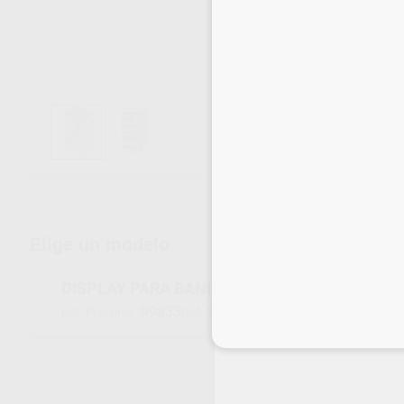
Envíos gratuitos desde 110€
Elige un modelo
DISPLAY PARA BANDEJAS 18X14CM.
99833
PN182465
Ref. Proclinic
Ref. fabricante
Inicia 