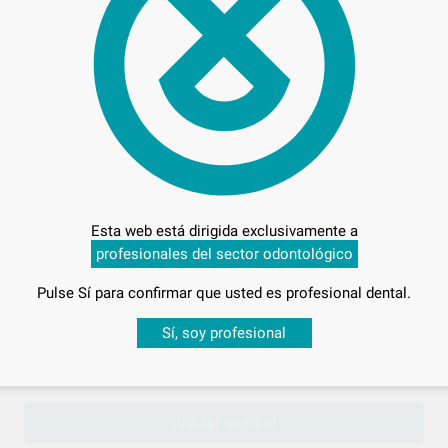
122
Entrega en 24h
Esta web está dirigida exclusivamente a
profesionales del sector odontológico
Pulse Sí para confirmar que usted es profesional dental.
Desbloquea todas tus ventajas
Sí, soy profesional
sesión
para disfrutar de todos tus
descuentos y condiciones esp
¡Iniciar sesión!