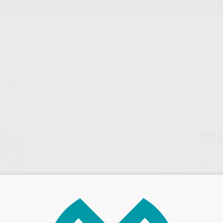
Stock de más de 15.000 productos
ORTODONCIA
CAD/CAM
EST
AS 18X14CM.
DIS
Marca
Conteni