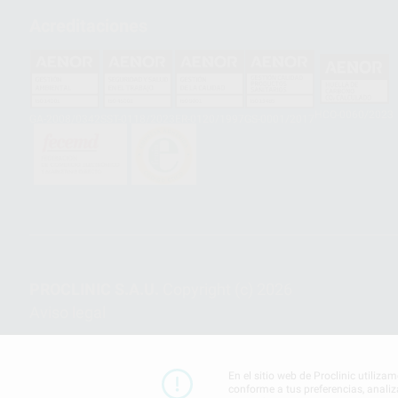
Acreditaciones
HCO-0060/2023
GA-2008/0342
SST-0118/2023
ER-0120/1997
GS-0001/2017
PROCLINIC S.A.U.
Copyright (c) 2026
Aviso legal
En el sitio web de Proclinic utiliza
conforme a tus preferencias, analiz