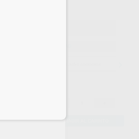
,69
€
,83 €
Precio con IVA incluido 141,19 €
ELEGIR CANTIDAD
15 días para cambiar de opinión salvo anestesias
122,83 €
-
+
116,69 €
eciales
AÑADIR AL CARRITO