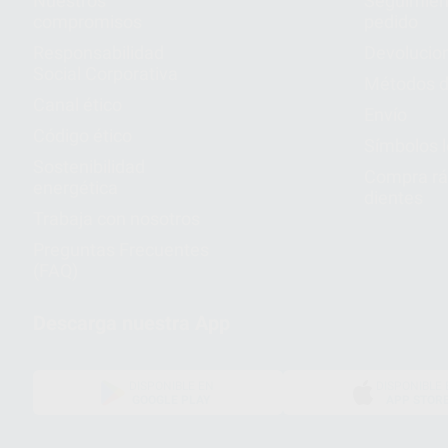
Nuestros
Seguimien
compromisos
pedido
Responsabilidad
Devolucio
Social Corporativa
Métodos d
Canal ético
Envío
Código ético
Símbolos 
Sostenibilidad
Compra rá
energética
dientes
Trabaja con nosotros
Preguntas Frecuentes
(FAQ)
Descarga nuestra App
DISPONIBLE EN
DISPONIBLE 
GOOGLE PLAY
APP STOR