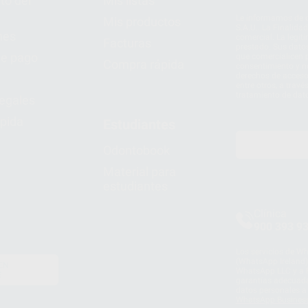
to del
Mis listas
Le informamos de q
Mis productos
S.A.U.. La Finalida
nes
comercial. La legit
Facturas
prestado. Sus dato
e pago
que comercialicen p
Compra rápida
consentimiento y no
derechos de acceso,
entre otros, a trav
tratamiento de dat
legales
pida
Estudiantes
Odontobook
Material para
estudiantes
Clínica
900 393 9
Los servicios de W
(WhatsApp Ireland)
EN
WhatsApp LLC y a F
E
garantías adecuadas
datos personales a 
WhatsApp Busines