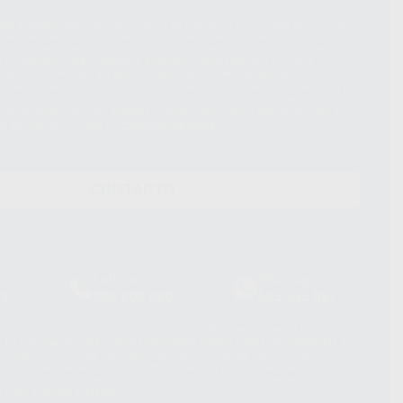
ue el Responsable del tratamiento de sus Datos Personales es Proclinic
d del tratamiento de sus Datos Personales es el envío de información
imación para el envío de la información comercial es su consentimiento
s únicamente serán cedidos a empresas vinculadas con Proclinic S.A.U.
roductos similares del sector odontológico, siempre bajo su
 habrás cesión internacional de sus Datos Personales. Podrá ejercitar los
 rectificación, supresión, limitación y/o oposición al tratamiento de datos,
és de lopd@proclinic.es. Si desea conocer información adicional sobre el
os personales, acceda a:
Protección de datos
CONTACTO
Laboratorio
Whatsapp
39
900 800 880
665 533 087
hatsApp Business son proporcionados por WhatsApp Ireland Limited
. La información que controla WhatsApp Ireland puede ser transferida a
acebook Inc.. Dicha Transferencia Internacional de Datos ofrece
 al basarse en la Cláusula Contractual Tipo para la transferencia de
terceros países. Puede ampliar la información en el siguiente enlace:
s Data Transfer Addendum
.