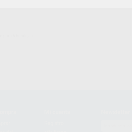
d para 6 bandejas.
compra
Mi cuenta
Newsletter
prar
Registro