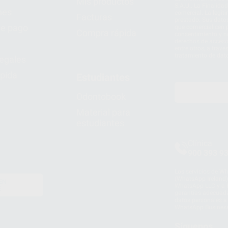
Mis productos
S.A.U.. La Finalida
nes
comercial. La legit
Facturas
prestado. Sus dato
e pago
que comercialicen p
Compra rápida
consentimiento y no
derechos de acceso,
entre otros, a trav
tratamiento de dat
legales
pida
Estudiantes
Odontobook
Material para
estudiantes
Clínica
900 393 9
Los servicios de W
(WhatsApp Ireland)
EN
WhatsApp LLC y a F
E
garantías adecuadas
datos personales a 
WhatsApp Busines
Síguenos