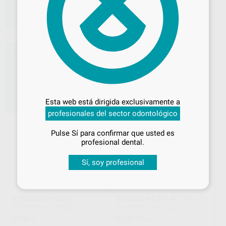
CANALPRO EDTA 17%
500ML COLTENE
COLTENE-WHALEDENT
|
Ref.
38504
87
,31
€
Desbloquea todas tus ventajas
-
+
Inicia sesión
para disfrutar de todos
AÑADIR
Esta web está dirigida exclusivamente a
tus
descuentos y condiciones
profesionales del sector odontológico
especiales
Pulse Sí para confirmar que usted es
¡Iniciar sesión!
profesional dental.
Sí, soy profesional
Q-SOLUCION EDTA
SOLUCIÓN EDTA AL 17%
DENTAFLUX
|
Ref. 5536
PULPDENT
|
Ref. 76320
23
62
,84
€
,81
€
69,43 €