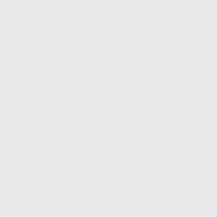
EDTA JERINGA
EDTA FRASCO
ULTRADENT
|
Ref. 6391
LABORATORIOS CLARBEN
|
Ref.
74381
22
,13
€
59
,14
€
-
+
-
+
AÑADIR
AÑADIR
CALASEPT EDTA, SOLUCIÓN
GLYDE FILE PREP
17%
MONODOSIS
DIRECTA
|
Ref. 95141
DENTSPLY MAILLEFER
|
Ref.
1499
93
,36
€
103,18 €
76
,55
€
Oferta