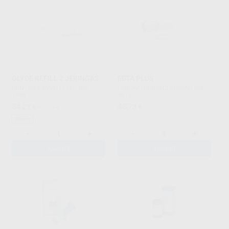
GLYDE REFILL 2 JERINGAS
EDTA PLUS
DENTSPLY MAILLEFER
|
Ref.
LABORATORIOS CLARBEN
|
Ref.
1498
9618
84
48
,27
€
93,15 €
,73
€
Oferta
-
+
-
+
AÑADIR
AÑADIR