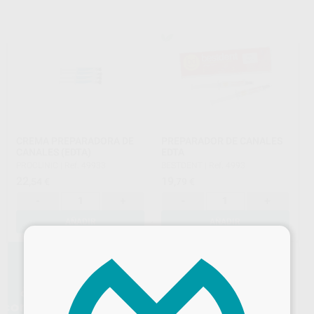
CREMA PREPARADORA DE
PREPARADOR DE CANALES
CANALES (EDTA)
EDTA
PROCLINIC
|
Ref. 49933
BESTDENT
|
Ref. 4993
22
19
,54
€
,79
€
-
+
-
+
AÑADIR
AÑADIR
×