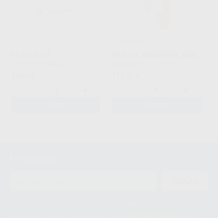
¡Novedad!
FILE-EZE KIT
FILE-EZE INDISPENSE 30ML
ULTRADENT
|
Ref. 98749
ULTRADENT
|
Ref. 85105
83
117
,03
€
,51
€
-
+
-
+
AÑADIR
AÑADIR
1
Newsletter
ENVIAR
Le informamos de que el Responsable del tratamiento de sus Datos
Personales es Proclinic S.A.U.. La Finalidad del tratamiento de sus Datos
Personales es el envío de información comercial. La legitimación para el