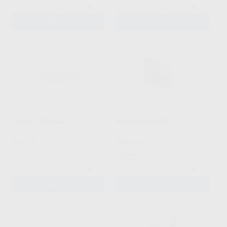
-
+
-
+
AÑADIR
AÑADIR
CANAL+ CREAM
M.D. CLEANSER
SEPTODONT
|
Ref. 41034
METADENTAL
|
Ref. 5458
54
20
,31
€
,61
€
22,79 €
Oferta
-
+
-
+
AÑADIR
AÑADIR