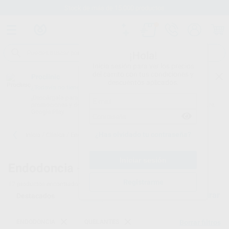
Stock de más de 15.000 productos
¡Hola!
Inicia sesión para ver los precios
del carrito con tus condiciones y
Proclinic
descuentos aplicados.
¿Todavía no tienes nuestra App?
¡Descárgala para ser siempre el primero en conocer nuestras
promociones y descuentos! Disponible en Google Play o App Store.
Google Play
¿Has olvidado tu contraseña?
Inicio
/
Clínica
/
Endodoncia
/
Quelantes
Endodoncia -
Quelantes endodoncia
Registrarme
17
productos encontrados
Filtrar
ENDODONCIA
QUELANTES
Borrar filtros