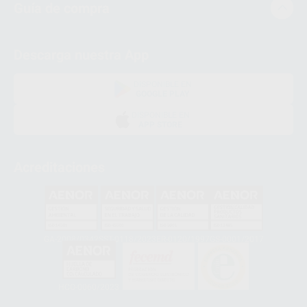
Guía de compra
Descarga nuestra App
DISPONIBLE EN
GOOGLE PLAY
DISPONIBLE EN
APP STORE
Acreditaciones
GA-2008/0342
SST-0118/2023
ER-0120/1997
GS-0001/2017
HCO-0060/2023