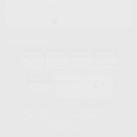
DISPONIBLE EN
GOOGLE PLAY
DISPONIBLE EN
APP STORE
Acreditaciones
GA-2008/0342
SST-0118/2023
ER-0120/1997
GS-0001/2017
HCO-0060/2023
Clínica
Laboratorio
900 393 939
900 800 880
Whatsapp
665 533 087