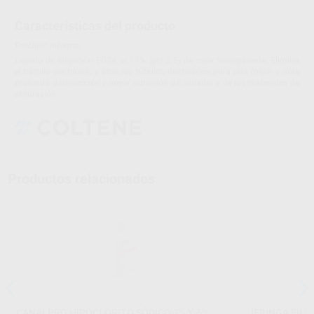
Características del producto
Proclinic informa:
Líquido de irrigación EDTA al 17% (pH 8.5) de color transparente. Elimina
el barrillo dentinario y abre los túbulos dentinarios para una mejor y más
profunda desinfección y mejor adhesión del sellador y de los materiales de
obturación.
Productos relacionados
CANALPRO HIPOCLORITO SÓDICO 3% Y 6%
JERINGA FILL