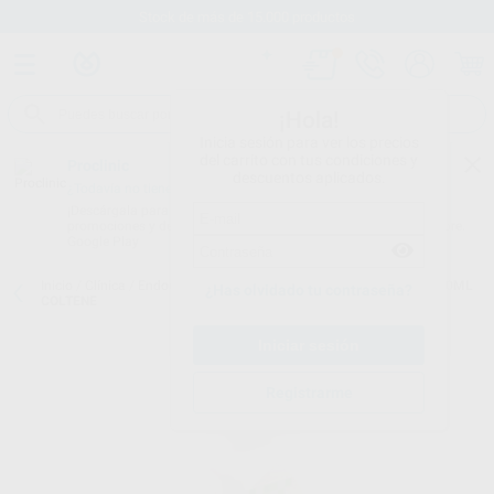
Stock de más de 15.000 productos
¡Hola!
Inicia sesión para ver los precios
del carrito con tus condiciones y
Proclinic
descuentos aplicados.
¿Todavía no tienes nuestra App?
¡Descárgala para ser siempre el primero en conocer nuestras
promociones y descuentos! Disponible en Google Play o App Store.
Google Play
Inicio
/
Clínica
/
Endodoncia
/
Quelantes
/
CANALPRO EDTA 17% 500ML
¿Has olvidado tu contraseña?
COLTENE
Registrarme