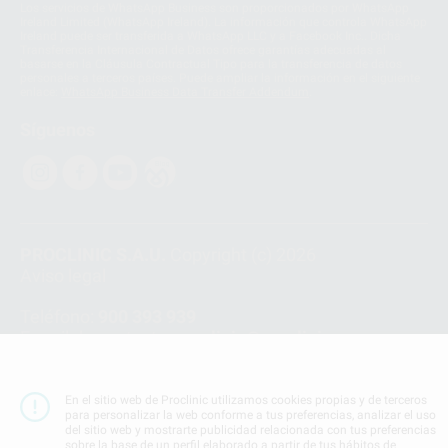
Los servicios de WhatsApp Business son proporcionados por WhatsApp
Ireland Limited (WhatsApp Ireland). La información que controla WhatsApp
Ireland puede ser transferida a WhatsApp LLC y a Facebook Inc.. Dicha
Transferencia Internacional de Datos ofrece garantías adecuadas al
basarse en la Cláusula Contractual Tipo para la transferencia de datos
personales a terceros países. Puede ampliar la información en el siguiente
enlace:
WhatsApp Business Data Transfer Addendum
.
Síguenos
PROCLINIC S.A.U.
Copyright (c) 2026
Aviso legal
Teléfono:
900 393 939
E-mail de contacto:
proclinic@proclinic.es
Condiciones Generales de Contratación
y
Política
de privacidad
En el sitio web de Proclinic utilizamos cookies propias y de terceros
para personalizar la web conforme a tus preferencias, analizar el uso
Información Corporativa
del sitio web y mostrarte publicidad relacionada con tus preferencias
Política de Cookies
sobre la base de un perfil elaborado a partir de tus hábitos de