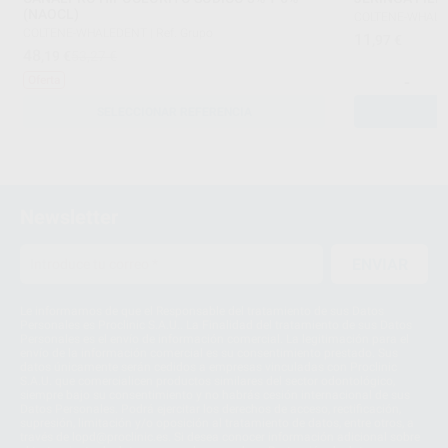
(NAOCL)
COLTENE-WHAL
COLTENE-WHALEDENT
|
Ref. Grupo
11
,97
€
48
,19
€
53,27 €
-
Oferta
SELECCIONAR REFERENCIA
Newsletter
ENVIAR
Le informamos de que el Responsable del tratamiento de sus Datos
Personales es Proclinic S.A.U.. La Finalidad del tratamiento de sus Datos
Personales es el envío de información comercial. La legitimación para el
envío de la información comercial es su consentimiento prestado. Sus
datos únicamente serán cedidos a empresas vinculadas con Proclinic
S.A.U. que comercialicen productos similares del sector odontológico,
siempre bajo su consentimiento y no habrás cesión internacional de sus
Datos Personales. Podrá ejercitar los derechos de acceso, rectificación,
supresión, limitación y/o oposición al tratamiento de datos, entre otros, a
través de lopd@proclinic.es. Si desea conocer información adicional sobre