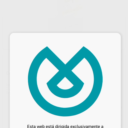
×
CANALPRO EDTA 17% 500ML COLTENE
Marca
COLTENE-WHALEDENT
Contenido
500 ml
Ref. Proclinic
38504
Ref. fabricante
60019651
Precio web
Desbloquea todas tus ventajas
87
,31
€
91,91 €
Inicia sesión
para disfrutar de todos
Precio con IVA incluido 96,04 €
Esta web está dirigida exclusivamente a