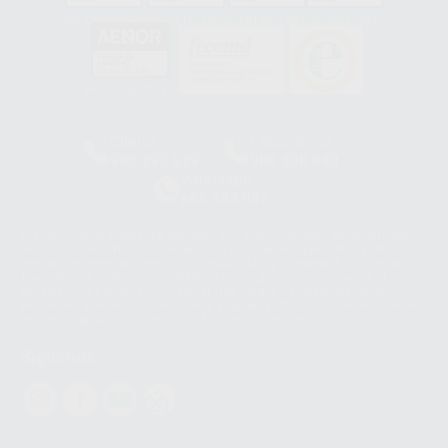
GA-2008/0342
SST-0118/2023
ER-0120/1997
GS-0001/2017
HCO-0060/2023
Clínica
Laboratorio
900 393 939
900 800 880
Whatsapp
665 533 087
Los servicios de WhatsApp Business son proporcionados por WhatsApp
Ireland Limited (WhatsApp Ireland). La información que controla WhatsApp
Ireland puede ser transferida a WhatsApp LLC y a Facebook Inc.. Dicha
Transferencia Internacional de Datos ofrece garantías adecuadas al
basarse en la Cláusula Contractual Tipo para la transferencia de datos
personales a terceros países. Puede ampliar la información en el siguiente
enlace:
WhatsApp Business Data Transfer Addendum
.
Síguenos