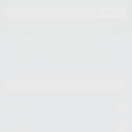
ENVIAR
Le informamos de que el Responsable del tratamiento de sus Datos
Personales es Proclinic S.A.U.. La Finalidad del tratamiento de sus Datos
Personales es el envío de información comercial. La legitimación para el
envío de la información comercial es su consentimiento prestado. Sus
datos únicamente serán cedidos a empresas vinculadas con Proclinic
S.A.U. que comercialicen productos similares del sector odontológico,
siempre bajo su consentimiento y no habrás cesión internacional de sus
Datos Personales. Podrá ejercitar los derechos de acceso, rectificación,
supresión, limitación y/o oposición al tratamiento de datos, entre otros, a
través de lopd@proclinic.es. Si desea conocer información adicional sobre
el tratamiento de datos personales, acceda a:
Protección de datos
CONTACTO
Mi cuenta
Estudiantes