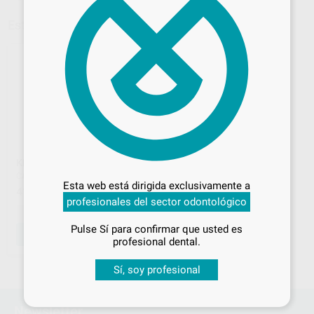
Estás en la página 2
Volver a la página 1
Desbloquea todas tus ventajas
KIT PARA DIQUE GOMA
CARL MARTIN
|
Ref. 44032
Inicia sesión
para disfrutar de todos
Esta web está dirigida exclusivamente a
tus
descuentos y condiciones
412
,92
€
profesionales del sector odontológico
especiales
-
+
Pulse Sí para confirmar que usted es
AÑADIR
¡Iniciar sesión!
profesional dental.
Sí, soy profesional
1
2
Newsletter