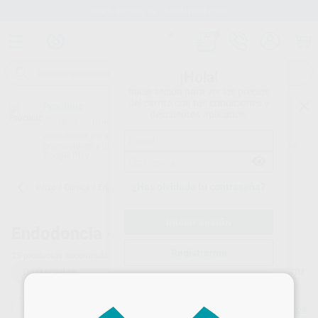
Stock de más de 15.000 productos
¡Hola!
Inicia sesión para ver los precios
del carrito con tus condiciones y
Proclinic
descuentos aplicados.
¿Todavía no tienes nuestra App?
¡Descárgala para ser siempre el primero en conocer nuestras
promociones y descuentos! Disponible en Google Play o App Store.
Google Play
¿Has olvidado tu contraseña?
Inicio
/
Clínica
/
Endodoncia
/
Diques de goma
Endodoncia -
Diques de goma - 2
Registrarme
25
productos encontrados
Filtrar
×
ENDODONCIA
DIQUES DE GOMA
Borrar filtros