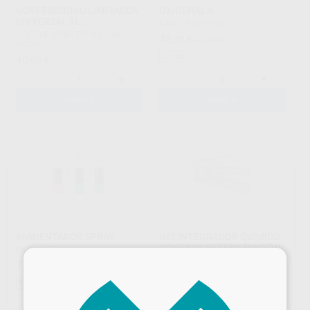
UC40 BIOSONIC LIMPIADOR
OXIGENAL 6
UNIVERSAL 1L.
KAVO
|
Ref. 99568
COLTENE-WHALEDENT
|
Ref.
43
,79
€
48,39 €
88228
Oferta
40
,03
€
-
+
-
+
AÑADIR
AÑADIR
AMBIENTADOR SPRAY
IMS INTEGRADOR QUÍMICO
CONTROL ESTERILIZACIÓN
AMEDICS
|
Ref. Grupo
×
HU-FRIEDY
|
Ref. 93317
7
,58
€
8,38 €
67
,73
€
Oferta
-
+