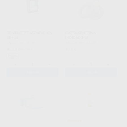
DENTASEPT ASPIRACION
CINTA ADHESIVA
AF+ 5L
INDICADORA
ANIOS
|
Ref. 69289
AMCOR
|
Ref. 83058
85
4
,30
€
94,28 €
,10
€
Oferta
-
+
-
+
AÑADIR
AÑADIR
¡Novedad!