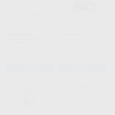
¡Novedad!
FD 360 LIMPIEZA Y
TRAYPUROL TABS
CUIDADO DEL CUERO
VOCO
|
Ref. 4847
ARTIFICIAL
90
,34
€
DÜRR
|
Ref. 2351
37
,90
€
-
+
-
+
AÑADIR
AÑADIR