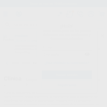
Stock de más de 15.000 productos
¡Hola!
Inicia sesión para ver los precios
del carrito con tus condiciones y
Proclinic
descuentos aplicados.
¿Todavía no tienes nuestra App?
¡Descárgala para ser siempre el primero en conocer nuestras
promociones y descuentos! Disponible en Google Play o App Store.
Google Play
¿Has olvidado tu contraseña?
Inicio
/
Clínica
/
Desinfección
Clínica
Limpieza y desinfección para clínicas dentales -
-
6
Registrarme
Cuida la desinfección en tu clínica con los productos que te proponemos
desde Proclinic. Nuestros artículos de desinfección para la aspiración,las
superficies, las fresas, o el instrumental. Nuestros rollos y bolsas de
esterilizaciónte te ayudan a tener un control mayor de la esterilización. No