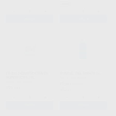
Oferta
-
+
-
+
AÑADIR
AÑADIR
FD 333 DESINFECCIÓN DE
IPSOGEL GEL MANOS 1L.
SUPERFICIES 10L.
SALLO
|
Ref. 93513
DÜRR
|
Ref. 02332
15
,36
€
16,98 €
195
,70
€
Oferta
-
+
-
+
AÑADIR
AÑADIR