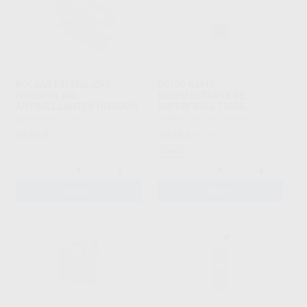
BOLSAS ESTERILIZAR
DS100 RAPID
HYGOFOL NO
DESINFECTANTE DE
AUTOSELLANTES 10X30CM
SUPERFICIES 750ML
DÜRR
|
Ref. 8518
EXPERTLAB
|
Ref. 40989
95
28
,65
€
,46
€
31,46 €
Oferta
-
+
-
+
AÑADIR
AÑADIR