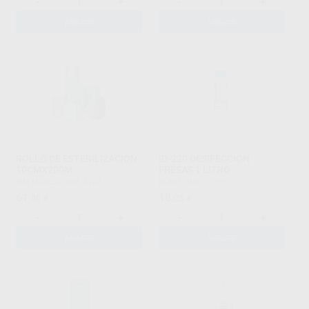
-
+
-
+
AÑADIR
AÑADIR
ROLLO DE ESTERILIZACION
ID-220 DESIFECCION
10CMX200M
FRESAS 1 LITRO
SIN MARCA
|
Ref. 4142
DÜRR
|
Ref. 73785
61
18
,00
€
,05
€
-
+
-
+
AÑADIR
AÑADIR