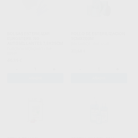
BOLSAS ESTERILIZAR
ROLLO DE ESTERILIZACION
EUROSTERIL NO
5CMX200M
AUTOSELLANTES 7,5X25CM
SIN MARCA
|
Ref. 4140
EURONDA MONOART
|
Ref.
30
,68
€
85601
46
,99
€
-
+
-
+
AÑADIR
AÑADIR