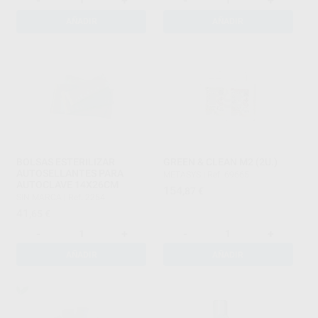
-
+
-
+
AÑADIR
AÑADIR
BOLSAS ESTERILIZAR
GREEN & CLEAN M2 (2U.)
AUTOSELLANTES PARA
METASYS
|
Ref. 69665
AUTOCLAVE 14X26CM
154
,87
€
SIN MARCA
|
Ref. 2254
41
,65
€
-
+
-
+
AÑADIR
AÑADIR