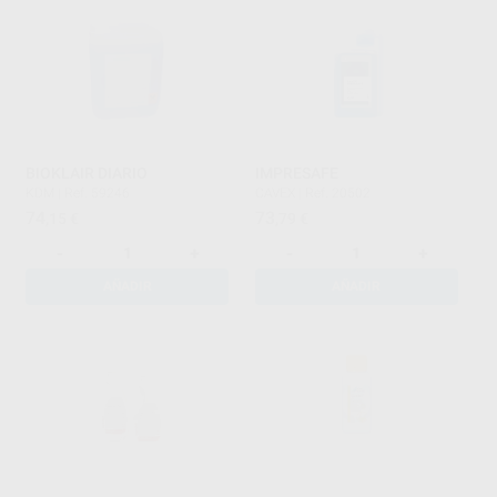
BIOKLAIR DIARIO
IMPRESAFE
KDM
|
Ref. 59246
CAVEX
|
Ref. 20502
74
73
,15
€
,79
€
-
+
-
+
AÑADIR
AÑADIR