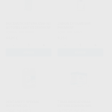
BOLSAS DE ESTERILIZAR NO
JABON EXTRASUAVE
AUTOSELLANTES 25X50CM
PREMIUM
SOGEVA
|
Ref. 98695
TORK
|
Ref. 84075
44
9
,89
€
,25
€
-
+
-
+
AÑADIR
AÑADIR
DENTASEPT SPECIAL
TIRAS INDICADORAS
ROTATIVE (2L.)
ESTERILIZACIÓN IMS
ANIOS
|
Ref. 69275
HU-FRIEDY
|
Ref. 9311