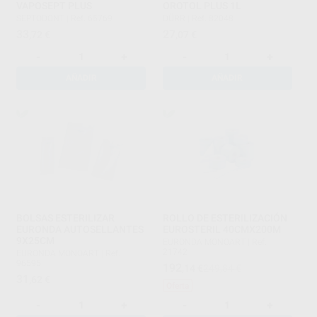
VAPOSEPT PLUS
OROTOL PLUS 1L
SEPTODONT
|
Ref. 65769
DÜRR
|
Ref. 82048
33
27
,72
€
,07
€
-
+
-
+
AÑADIR
AÑADIR
BOLSAS ESTERILIZAR
ROLLO DE ESTERILIZACIÓN
EURONDA AUTOSELLANTES
EUROSTERIL 40CMX200M
9X25CM
EURONDA MONOART
|
Ref.
21742
EURONDA MONOART
|
Ref.
96595
192
,14
€
249,84 €
31
,62
€
Oferta
-
+
-
+