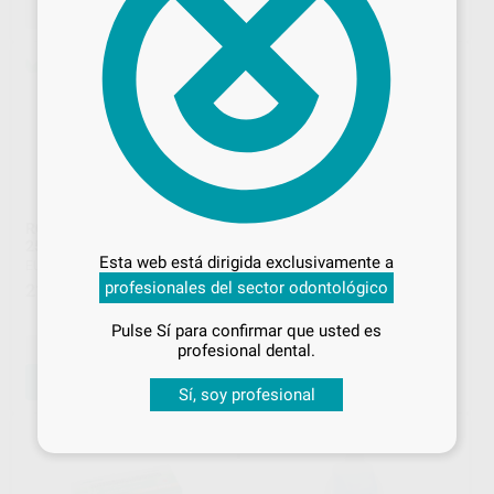
SELECCIONAR REFERENCIA
AÑADIR
Desbloquea todas tus ventajas
ROLLO DE ESTERILIZACIÓN
DESINFECTANTE PARA
25CMX200M
DISPOSITIVOS MÉDICOS - 1L
Inicia sesión
para disfrutar de todos
Esta web está dirigida exclusivamente a
EURONDA MONOART
|
Ref. 6333
BESTDENT
|
Ref. 60157
tus
descuentos y condiciones
profesionales del sector odontológico
215
23
especiales
,33
€
,48
€
25,96 €
Oferta
Pulse Sí para confirmar que usted es
¡Iniciar sesión!
-
+
-
+
profesional dental.
AÑADIR
AÑADIR
Sí, soy profesional