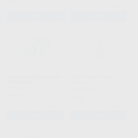
-
+
-
+
AÑADIR
AÑADIR
ROLLO DE ESTERILIZACIÓN
ZETA 3 FOAM 750ML
15CMX200M
ZHERMACK
|
Ref. 69702
EURONDA MONOART
|
Ref. 6332
26
,45
€
29,23 €
97
,30
€
Oferta
-
+
-
+
AÑADIR
AÑADIR