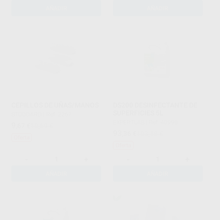
AÑADIR
AÑADIR
CEPILLOS DE UÑAS/MANOS
DS200 DESINFECTANTE DE
SUPERFICIES 5L
STODDARD
|
Ref. 2267
EXPERTLAB
|
Ref. 40990
9
,67
€
10,69 €
93
,36
€
103,18 €
Oferta
Oferta
-
+
-
+
AÑADIR
AÑADIR