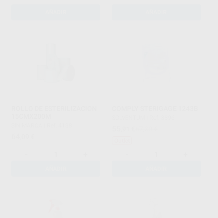
AÑADIR
AÑADIR
ROLLO DE ESTERILIZACION
COMPLY STERIGAGE 1243B
15CMX200M
SOLVENTUM
|
Ref. 3896
SIN MARCA
|
Ref. 4138
55
,91
€
67,30 €
64
,09
€
Outlet
-
+
-
+
AÑADIR
AÑADIR