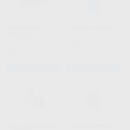
ANTIESPUMOGENO-
STERILLIUM (1.000 ML.)
SANITIZANTE
HARTMANN
|
Ref. 5521
CATTANI
|
Ref. 7699
26
,63
€
29,43 €
65
,17
€
72,03 €
Oferta
Oferta
-
+
-
+
AÑADIR
AÑADIR
ROLLO DE ESTERILIZACION
IPSOGEL GEL MANOS 5L.