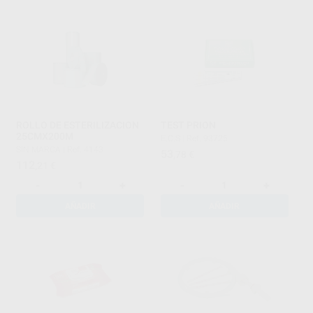
ROLLO DE ESTERILIZACION
TEST PRION
25CMX200M
E.C.S
|
Ref. 93725
SIN MARCA
|
Ref. 4143
53
,78
€
112
,21
€
-
+
-
+
AÑADIR
AÑADIR