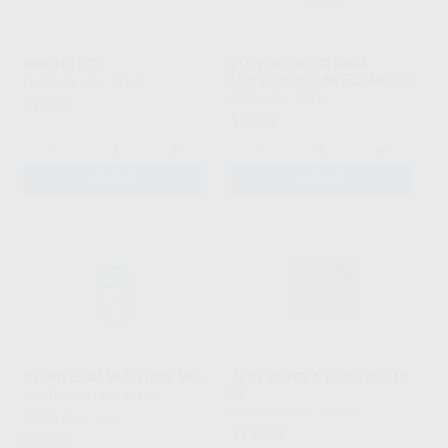
PRION TEST
PULVERIZADOR PARA
LÍQUIDOS DESINFECTANTES
EURONDA
|
Ref. 87661
DÜRR
|
Ref. 0213
87
,09
€
18
,90
€
-
+
-
+
AÑADIR
AÑADIR
STERILLIUM MED (1000 ML)
TEST BOWIE & DICK ( KIT 10
U)
HARTMANN
|
Ref. 82193
EURONDA
|
Ref. 18249
26
,71
€
29,53 €
114
,39
€
Oferta