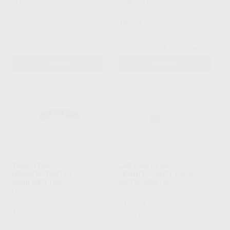
INIBSA 1L
KERR
|
Ref. 0288
INIBSA
|
Ref. 58139
25
,43
€
28,11 €
18
,90
€
27,93 €
Oferta
Sin descuentos adicionales
-
+
-
+
AÑADIR
AÑADIR
TOALLITAS
LAB 2000 PLUS
DESINFECTANTES
DESINFECTANTE PARA
SANIFIZER 100U
INSTRUMENTAL
TRIENZIMÁTICO
EURONDA MONOART
|
Ref.
EXPERTLAB
|
Ref. 40986
CONCENTRADO 5L
20182
117
,13
€
129,45 €
16
,46
€
Oferta