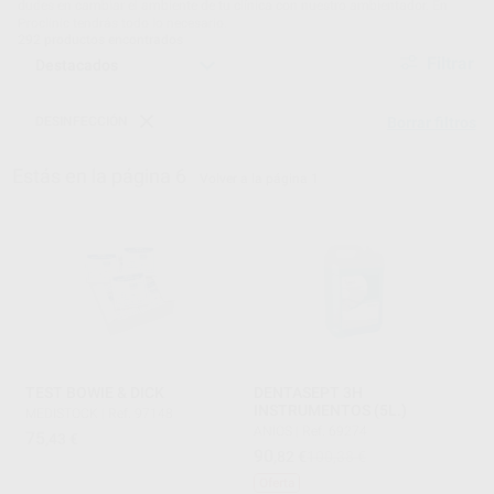
dudes en cambiar el ambiente de tu clínica con nuestro ambientador. En
Proclinic tendrás todo lo necesario.
292
productos encontrados
Filtrar
DESINFECCIÓN
Borrar filtros
Estás en la página 6
Volver a la página 1
TEST BOWIE & DICK
DENTASEPT 3H
INSTRUMENTOS (5L.)
MEDISTOCK
|
Ref. 97148
ANIOS
|
Ref. 69274
75
,43
€
90
,82
€
100,38 €
Oferta