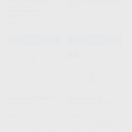
BOLSAS ESTERILIZAR
MD 555 CLEANER ORGANIC
ASSURE PLUS
2,5L
AUTOSELLANTES
DÜRR
|
Ref. 02023
8,9X16,5CM
DENTSPLY SULTAN
|
Ref. 7628
55
,95
€
28
,78
€
-
+
-
+
AÑADIR
AÑADIR
32%
FD 300 DESINFECCIÓN DE
DESINFECCIÓN DE
SUPERFICIES
ASPIRACIÓN INIBSA 1L
DÜRR
|
Ref. 0200
INIBSA
|
Ref. 58140
65
25
,45
€
,20
€
37,23 €
Sin descuentos adicionales
-
+
-
+