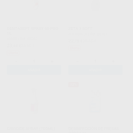
DENTASEPT SPRAY 60 PRO
ZETA 3 SOFT
1L
ZHERMACK
|
Ref. 69701
ANIOS
|
Ref. 69262
22
,75
€
25,15 €
23
,44
€
25,90 €
Oferta
Oferta
-
+
-
+
AÑADIR
AÑADIR
32%
CAVICIDE SPRAY (700ML)
DESINFECCIÓN DE FRESAS