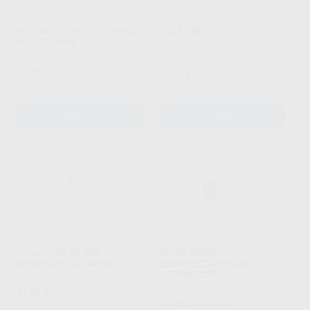
DENTASEPT SH PRO WIPES
TEST HELIX
SIN ALCOHOL
AMCOR
|
Ref. 83062
ANIOS
|
Ref. 69277
64
,65
€
71,45 €
13
,54
€
Oferta
-
+
-
+
AÑADIR
AÑADIR
TOALLITAS FD-366
DS100 RAPID
SENSITIVE TOP WIPES
DESINFECTANTE DE
SUPERFICIES 5L
DÜRR
|
Ref. 36877
EXPERTLAB
|
Ref. 40985
21
,32
€
97
,95
€
108,27 €