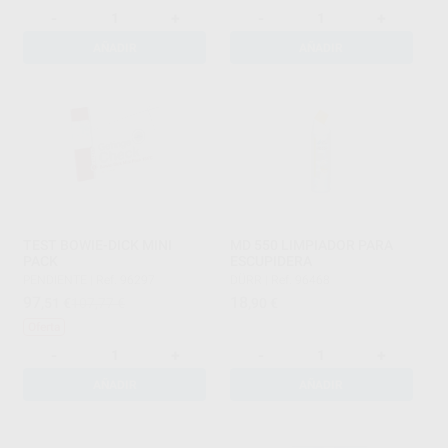
-
+
-
+
AÑADIR
AÑADIR
TEST BOWIE-DICK MINI
MD 550 LIMPIADOR PARA
PACK
ESCUPIDERA
PENDIENTE
|
Ref. 96297
DÜRR
|
Ref. 96468
97
18
,51
€
107,77 €
,90
€
Oferta
-
+
-
+
AÑADIR
AÑADIR