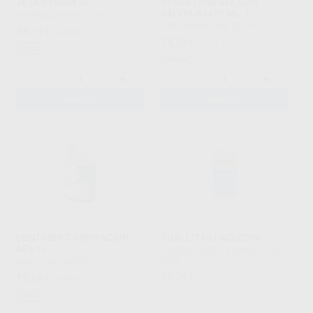
ZETA 3 FOAM 3L
STERILLIUM GEL CON
VÁLVULA (475 ML. )
ZHERMACK
|
Ref. 69703
HARTMANN
|
Ref. 70159
84
,13
€
92,99 €
19
,53
€
21,59 €
Oferta
Oferta
-
+
-
+
AÑADIR
AÑADIR
DENTASEPT ASPIRACION
TOALLITAS LACLEDIN
AF+ 1L
LABORATORIOS CLARBEN
|
Ref.
2208
ANIOS
|
Ref. 69288
25
19
,74
€
,84
€
24,56 €
Oferta