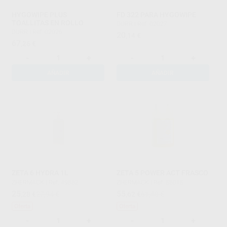
HYGOWIPE PLUS
FD 322 PARA HYGOWIPE
TOALLITAS EN ROLLO
DÜRR
|
Ref. 02027
DÜRR
|
Ref. 02026
20
,14
€
67
,26
€
-
+
-
+
AÑADIR
AÑADIR
ZETA 6 HYDRA 1L
ZETA 5 POWER ACT FRASCO
ZHERMACK
|
Ref. 49882
ZHERMACK
|
Ref. 55015
25
55
,28
€
27,94 €
,62
€
61,48 €
Oferta
Oferta
-
+
-
+