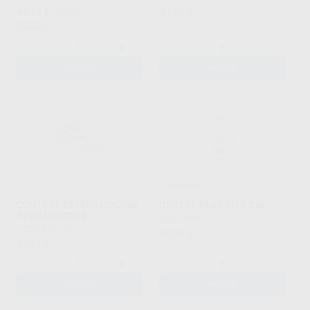
44
47
,59
€
49,29 €
,88
€
Oferta
-
+
-
+
AÑADIR
AÑADIR
¡Novedad!
CONTROL ESTERILIZACIÓN
OROTOL PLUS PH 7 2,5L
3 PARÁMETROS
DÜRR
|
Ref. 02021
E.C.S
|
Ref. 83211
58
,90
€
27
,91
€
-
+
-
+
AÑADIR
AÑADIR