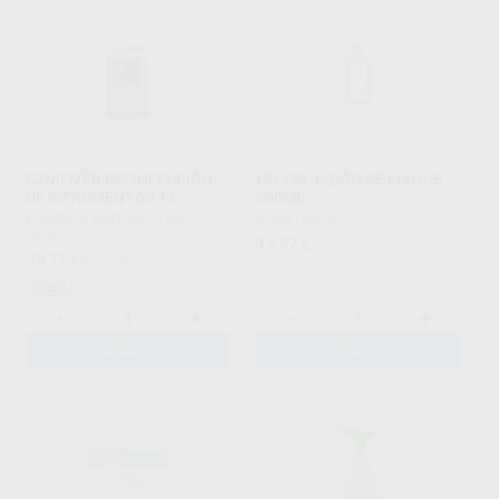
SANIFIZER DESINFECCIÓN
HD 435 JABÓN DE MANOS
DE ISTRUMENTOS 1 L
500ML.
EURONDA MONOART
|
Ref.
DÜRR
|
Ref. 0222
20184
17
,57
€
39
,77
€
52,33 €
Oferta
-
+
-
+
AÑADIR
AÑADIR