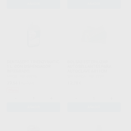
AÑADIR
AÑADIR
DENTASEPT TRIENZYMATIC
BOLSAS ESTERILIZAR
1 L. CON DISPENSADOR
AUTOSELLANTES PARA
INTEGRADO.
AUTOCLAVE 6X11CM
ANIOS
|
Ref. 69286
SIN MARCA
|
Ref. 2298
39
12
,54
€
43,70 €
,28
€
Oferta
-
+
-
+
AÑADIR
AÑADIR