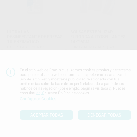
ULTRA LAB
BOLSAS ESTERILIZAR
DESINFECTANTE DE FRESAS
EURONDA AUTOSELLANTES
TRIENZIMÁTICO
14X26CM
CONCENTRADO 5L
EXPERTLAB
|
Ref. 40991
EURONDA MONOART
|
Ref.
21771
134
,82
€
149,02 €
41
,01
€
Oferta
-
+
-
+
En el sitio web de Proclinic utilizamos cookies propias y de terceros
para personalizar la web conforme a tus preferencias, analizar el
uso del sitio web y mostrarte publicidad relacionada con tus
AÑADIR
AÑADIR
preferencias sobre la base de un perfil elaborado a partir de tus
hábitos de navegación (por ejemplo, páginas visitadas). Puedes
consultar
aquí
nuestra Política de cookies.
Configurar Cookies
ACEPTAR TODAS
DENEGAR TODAS