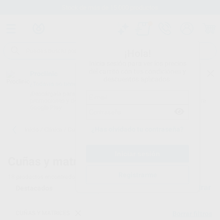
Stock de más de 15.000 productos
¡Hola!
Inicia sesión para ver los precios
del carrito con tus condiciones y
Proclinic
descuentos aplicados.
¿Todavía no tienes nuestra App?
¡Descárgala para ser siempre el primero en conocer nuestras
promociones y descuentos! Disponible en Google Play o App Store.
Google Play
¿Has olvidado tu contraseña?
Inicio
/
Clínica
/
Cuñas y matrices
/
Cuñas de plástico
Cuñas y matrices -
Cuñas de plástico dentales
Registrarme
18
productos encontrados
Filtrar
CUÑAS Y MATRICES
Borrar filtros