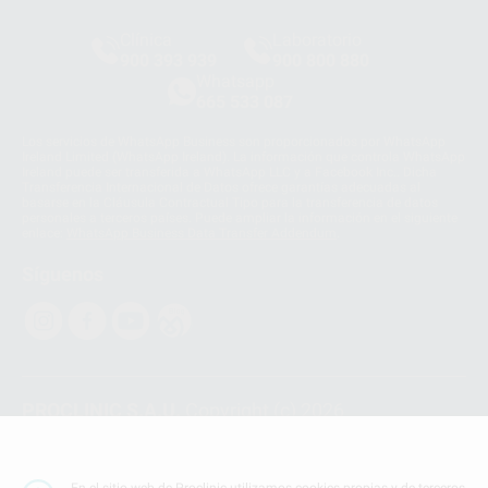
Clínica
Laboratorio
900 393 939
900 800 880
Whatsapp
665 533 087
Los servicios de WhatsApp Business son proporcionados por WhatsApp
Ireland Limited (WhatsApp Ireland). La información que controla WhatsApp
Ireland puede ser transferida a WhatsApp LLC y a Facebook Inc.. Dicha
Transferencia Internacional de Datos ofrece garantías adecuadas al
basarse en la Cláusula Contractual Tipo para la transferencia de datos
personales a terceros países. Puede ampliar la información en el siguiente
enlace:
WhatsApp Business Data Transfer Addendum
.
Síguenos
PROCLINIC S.A.U.
Copyright (c) 2026
Aviso legal
Teléfono:
900 393 939
En el sitio web de Proclinic utilizamos cookies propias y de terceros