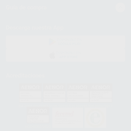
Guía de compra
Descarga nuestra App
DISPONIBLE EN
GOOGLE PLAY
DISPONIBLE EN
APP STORE
Acreditaciones
GA-2008/0342
SST-0118/2023
ER-0120/1997
GS-0001/2017
HCO-0060/2023