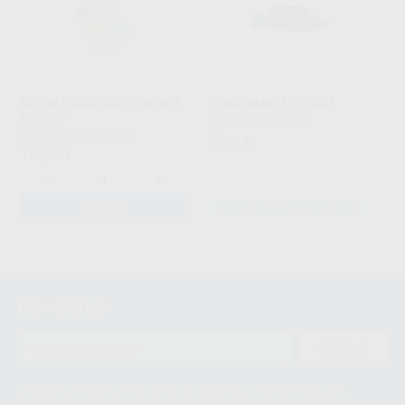
KIT DE CUÑAS ANTERIORES
FENDERMATE D-COAT
FUSION
DIRECTA
|
Ref. Grupo
GARRISON
|
Ref. 78653
63
,78
€
109
,70
€
-
+
AÑADIR
SELECCIONAR REFERENCIA
1
Newsletter
ENVIAR
Le informamos de que el Responsable del tratamiento de sus Datos
Personales es Proclinic S.A.U.. La Finalidad del tratamiento de sus Datos