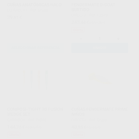
CUÑAS ANATÓMICAS HALO
FENDERMATE D-COAT
SURTIDO
ULTRADENT
|
Ref. Grupo
DIRECTA
|
Ref. 12349
39
,61
€
243
,44
€
269,06 €
Oferta
-
+
SELECCIONAR REFERENCIA
AÑADIR
COMPOSI-TIGHT 3D FUSION
CUÑAS FENDERMATE PRIME
WEDGE SET
NIÑOS
GARRISON
|
Ref. 74068
DIRECTA
|
Ref. Grupo
144
40
,70
€
159,94 €
,85
€
45,15 €
Oferta
Oferta