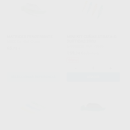
MATRICES FENDERMATE
MINI KIT CUÑAS STRATA-G
SURTIDAS 200U
DIRECTA
|
Ref. Grupo
GARRISON
|
Ref. 78685
65
,78
€
159
,34
€
176,12 €
Oferta
-
+
SELECCIONAR REFERENCIA
AÑADIR