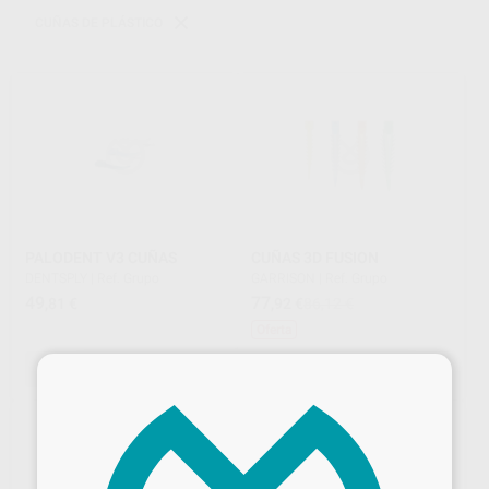
CUÑAS DE PLÁSTICO
PALODENT V3 CUÑAS
CUÑAS 3D FUSION
DENTSPLY
|
Ref. Grupo
GARRISON
|
Ref. Grupo
49
77
,81
€
,92
€
86,12 €
Oferta
×
SELECCIONAR REFERENCIA
SELECCIONAR REFERENCIA