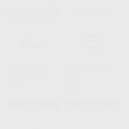
-
+
AÑADIR
SELECCIONAR REFERENCIA
CUÑAS FENDERWEDGE
KIT CUÑAS NITIN 400U
SURTIDO 4 COLORES
NORMON
|
Ref. 73789
DIRECTA
|
Ref. 6378
141
,64
€
178,92 €
142
,37
€
Oferta
-
+
-
+
AÑADIR
AÑADIR