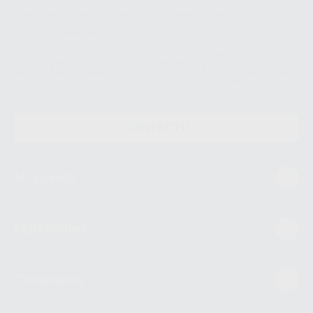
Personales es el envío de información comercial. La legitimación para el
envío de la información comercial es su consentimiento prestado. Sus
datos únicamente serán cedidos a empresas vinculadas con Proclinic
S.A.U. que comercialicen productos similares del sector odontológico,
siempre bajo su consentimiento y no habrás cesión internacional de sus
Datos Personales. Podrá ejercitar los derechos de acceso, rectificación,
supresión, limitación y/o oposición al tratamiento de datos, entre otros, a
través de lopd@proclinic.es. Si desea conocer información adicional sobre
el tratamiento de datos personales, acceda a:
Protección de datos
CONTACTO
Mi cuenta
Estudiantes
Conócenos