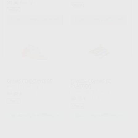
38
,90
€
59,73 €
Oferta
Oferta
SELECCIONAR REFERENCIA
SELECCIONAR REFERENCIA
CUÑAS FENDERWEDGE
G-WEDGE CUÑAS DE
PLÁSTICO
DIRECTA
|
Ref. Grupo
GARRISON
|
Ref. Grupo
47
,87
€
52,91 €
52
,56
€
58,10 €
Oferta
Oferta
SELECCIONAR REFERENCIA
SELECCIONAR REFERENCIA