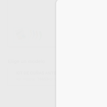
Envíos gratuitos desde 110€
Elige un modelo
KIT DE CUÑAS ANTERIORES FUSION
78653
ANK4-M
Ref. Proclinic
Ref. fabricante