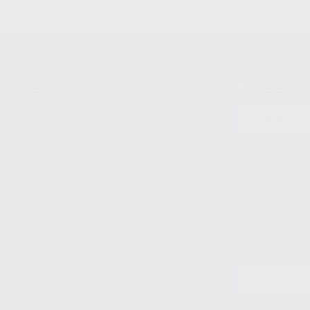
compra
Mi cuenta
Newsletter
prar
Registro
to del
Mis listas
Le informamos de q
Mis productos
S.A.U.. La Finalida
nes
comercial. La legit
Facturas
prestado. Sus dato
e pago
que comercialicen p
Compra rápida
consentimiento y no
derechos de acceso,
entre otros, a trav
tratamiento de dat
legales
pida
Estudiantes
Odontobook
Material para