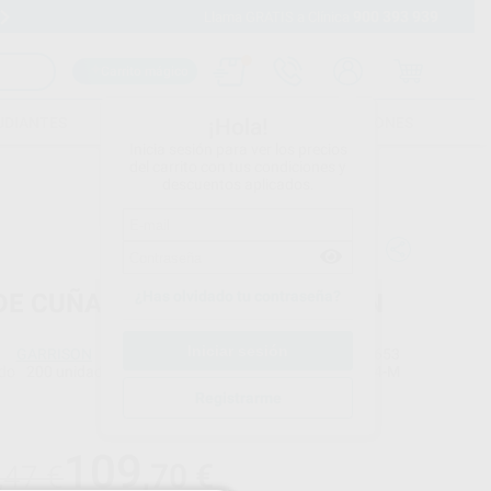
900 393 939
Envíos gratuitos desde 110€
Llama GRATIS a Clínica
Carrito mágico
UDIANTES
FOLLETOS
FORMACIONES
¡Hola!
Inicia sesión para ver los precios
del carrito con tus condiciones y
descuentos aplicados.
¿Has olvidado tu contraseña?
 DE CUÑAS ANTERIORES FUSION
GARRISON
Ref. Proclinic
78653
do
200 unidades (50 de cada: Amarilla-extra pequeña; azul–pequeña; naranja-mediana; verde-grande)
Ref. fabricante
ANK4-M
Registrarme
Precio web
109
,70
€
,47 €