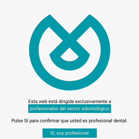
Entrega en 24h
Esta web está dirigida exclusivamente a
profesionales del sector odontológico
Pulse Sí para confirmar que usted es profesional dental.
Desbloquea todas tus ventajas
Sí, soy profesional