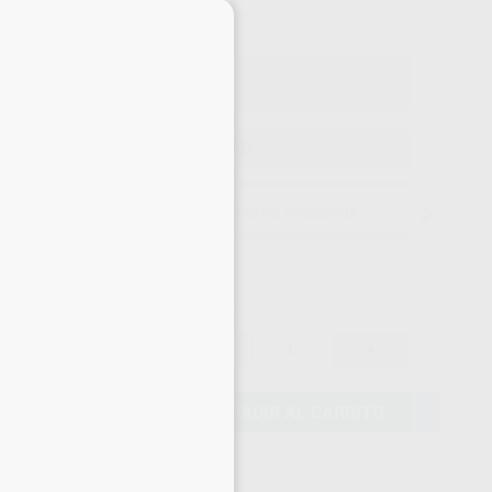
×
Precio con IVA incluido 132,74 €
ELEGIR CANTIDAD
15 días para cambiar de opinión salvo anestesias
115,47 €
-
+
109,70 €
AÑADIR AL CARRITO