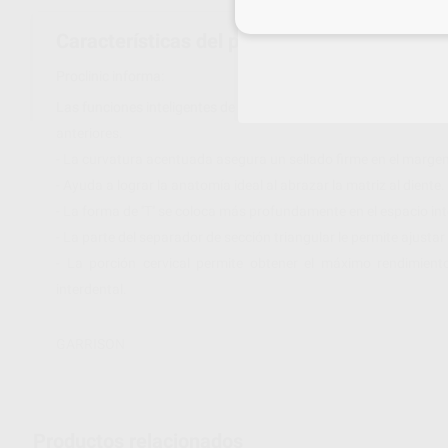
Inicia 
Características del producto
Proclinic informa:
Las funciones inteligentes de las cuñas anteriores Fusion las 
anteriores.
- La curvatura acentuada asegura un sellado firme en el margen c
- Ayuda a lograr la anatomía ideal al abrazar la matriz al diente.
- La forma de ''T'' se coloca más profundamente en el espacio inter
- La parte del separador de sección triangular le permite ajustar
- La porción cervical permite obtener el máximo rendimient
interdental.
GARRISON
Productos relacionados