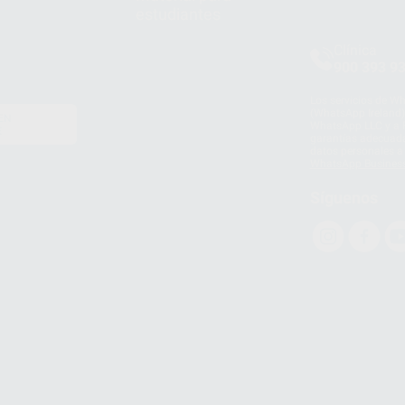
estudiantes
Clínica
900 393 9
Los servicios de W
(WhatsApp Ireland)
EN
WhatsApp LLC y a F
E
garantías adecuadas
datos personales a 
WhatsApp Busines
Síguenos