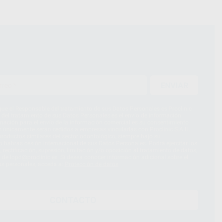
ENVIAR
ue el Responsable del tratamiento de sus Datos Personales es Proclinic
d del tratamiento de sus Datos Personales es el envío de información
imación para el envío de la información comercial es su consentimiento
s únicamente serán cedidos a empresas vinculadas con Proclinic S.A.U.
roductos similares del sector odontológico, siempre bajo su
 habrás cesión internacional de sus Datos Personales. Podrá ejercitar los
 rectificación, supresión, limitación y/o oposición al tratamiento de datos,
és de lopd@proclinic.es. Si desea conocer información adicional sobre el
os personales, acceda a:
Protección de datos
CONTACTO