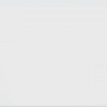
Stock de más de 15.000 productos
ORTODONCIA
CAD/CAM
EST
RIORES FUSION
KIT
Marca
Conteni
115