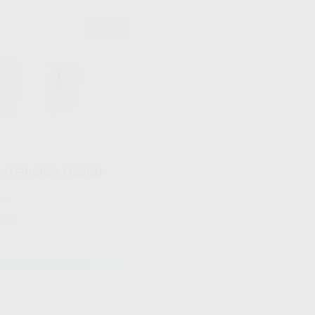
GARRISON
Ref. Grupo
NTERIORES FUSION
ades
85 €
CCIONAR REFERENCIA