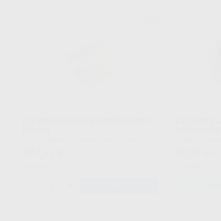
GARRISON
Ref. 78650
KIT INTRO MATRICES ANTERIORES
MATRICES A
FUSION
REPOSICIÓN
Kit 50u x Matrices anteriores cortas (8,6mm) + 50u
Envase 50 unid
x Matrices anteriores altas (10,4mm) + 100 Cuñas
187
80
,91
€
,39
€
207,69 €
88,
anteriores Fusion (25 de cada: Amarilla-extra
pequeña; azul–pequeña; naranja-mediana; verde-
Oferta
Oferta
grande)
-
+
AÑADIR
SELE