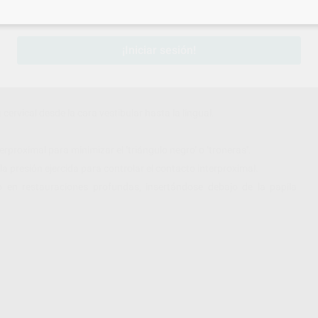
sesión
para disfrutar de todos tus
descuentos y condiciones esp
¡Iniciar sesión!
convierten en una herramienta perfecta para todas las restauraciones
ervical desde la cara vestibular hasta la lingual.
proximal para minimizar el ''triángulo negro'' o ''troneras''.
 la presión ejercida para controlar el contacto interproximal.
o en restauraciones profundas, insertándose debajo de la papila