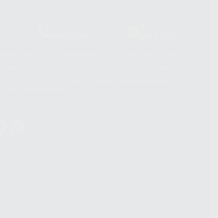
Laboratorio
Whatsapp
39
900 800 880
665 533 087
hatsApp Business son proporcionados por WhatsApp Ireland Limited
. La información que controla WhatsApp Ireland puede ser transferida a
acebook Inc.. Dicha Transferencia Internacional de Datos ofrece
 al basarse en la Cláusula Contractual Tipo para la transferencia de
terceros países. Puede ampliar la información en el siguiente enlace:
s Data Transfer Addendum
.