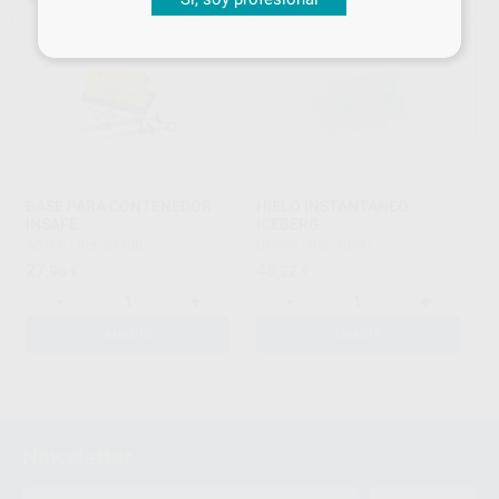
BASE PARA CONTENEDOR
HIELO INSTANTÁNEO
INSAFE
ICEBERG
ASTEK
|
Ref. 34708
OMNIA
|
Ref. 40942
27
45
,96
€
,22
€
-
+
-
+
AÑADIR
AÑADIR
1
2
Newsletter
3