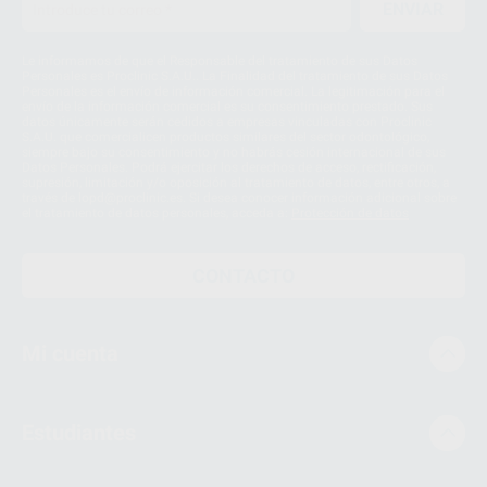
ENVIAR
Le informamos de que el Responsable del tratamiento de sus Datos
Personales es Proclinic S.A.U.. La Finalidad del tratamiento de sus Datos
Personales es el envío de información comercial. La legitimación para el
envío de la información comercial es su consentimiento prestado. Sus
datos únicamente serán cedidos a empresas vinculadas con Proclinic
S.A.U. que comercialicen productos similares del sector odontológico,
siempre bajo su consentimiento y no habrás cesión internacional de sus
Datos Personales. Podrá ejercitar los derechos de acceso, rectificación,
supresión, limitación y/o oposición al tratamiento de datos, entre otros, a
través de lopd@proclinic.es. Si desea conocer información adicional sobre
el tratamiento de datos personales, acceda a:
Protección de datos
CONTACTO
Mi cuenta
Estudiantes