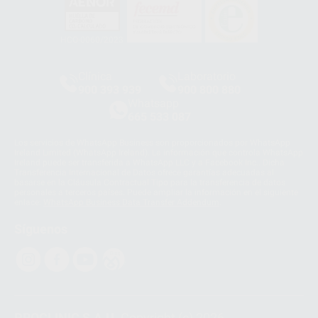
HCO-0060/2023
Clínica
Laboratorio
900 393 939
900 800 880
Whatsapp
665 533 087
Los servicios de WhatsApp Business son proporcionados por WhatsApp
Ireland Limited (WhatsApp Ireland). La información que controla WhatsApp
Ireland puede ser transferida a WhatsApp LLC y a Facebook Inc.. Dicha
Transferencia Internacional de Datos ofrece garantías adecuadas al
basarse en la Cláusula Contractual Tipo para la transferencia de datos
personales a terceros países. Puede ampliar la información en el siguiente
enlace:
WhatsApp Business Data Transfer Addendum
.
Síguenos
PROCLINIC S.A.U.
Copyright (c) 2026