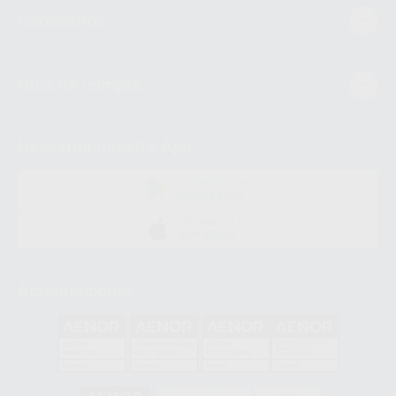
Conócenos
Guía de compra
Descarga nuestra App
DISPONIBLE EN
GOOGLE PLAY
DISPONIBLE EN
APP STORE
Acreditaciones
GA-2008/0342
SST-0118/2023
ER-0120/1997
GS-0001/2017