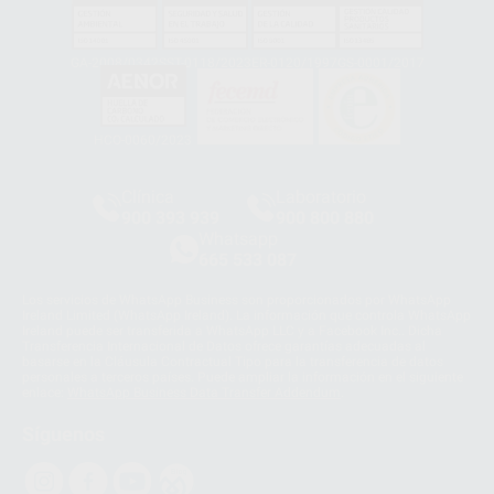
GA-2008/0342
SST-0118/2023
ER-0120/1997
GS-0001/2017
HCO-0060/2023
Clínica
Laboratorio
900 393 939
900 800 880
Whatsapp
665 533 087
Los servicios de WhatsApp Business son proporcionados por WhatsApp
Ireland Limited (WhatsApp Ireland). La información que controla WhatsApp
Ireland puede ser transferida a WhatsApp LLC y a Facebook Inc.. Dicha
Transferencia Internacional de Datos ofrece garantías adecuadas al
basarse en la Cláusula Contractual Tipo para la transferencia de datos
personales a terceros países. Puede ampliar la información en el siguiente
enlace:
WhatsApp Business Data Transfer Addendum
.
Síguenos