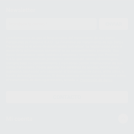
Newsletter
ENVIAR
Le informamos de que el Responsable del tratamiento de sus Datos
Personales es Proclinic S.A.U.. La Finalidad del tratamiento de sus Datos
Personales es el envío de información comercial. La legitimación para el
envío de la información comercial es su consentimiento prestado. Sus
datos únicamente serán cedidos a empresas vinculadas con Proclinic
S.A.U. que comercialicen productos similares del sector odontológico,
siempre bajo su consentimiento y no habrás cesión internacional de sus
Datos Personales. Podrá ejercitar los derechos de acceso, rectificación,
supresión, limitación y/o oposición al tratamiento de datos, entre otros, a
través de lopd@proclinic.es. Si desea conocer información adicional sobre
el tratamiento de datos personales, acceda a:
Protección de datos
CONTACTO
Mi cuenta