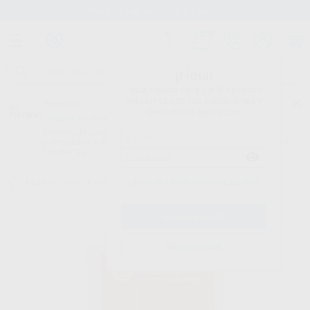
Stock de más de 15.000 productos
¡Hola!
Inicia sesión para ver los precios
del carrito con tus condiciones y
Proclinic
descuentos aplicados.
¿Todavía no tienes nuestra App?
¡Descárgala para ser siempre el primero en conocer nuestras
promociones y descuentos! Disponible en Google Play o App Store.
Google Play
¿Has olvidado tu contraseña?
Inicio
/
Clínica
/
Anestesias y agujas
/
Hielo
/
HIELO INSTANTÁNEO
Registrarme