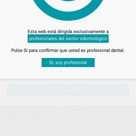
Caja 5 unidades
42
,83
€
ONAR REFERENCIA
SELECCIONAR REFERENCIA
Esta web está dirigida exclusivamente a
profesionales del sector odontológico
KERR
N
Ref. 96799
Ref. 96
Pulse Sí para confirmar que usted es profesional dental.
Desbloquea todas tus ventajas
Sí, soy profesional
sesión
para disfrutar de todos tus
descuentos y condiciones esp
¡Iniciar sesión!
L ETCHANT ECONOMY
KIT 5 LÍNEAS DE IRRIGACIÓN
Kit 5 unidades
91
,20
€
s + 1 conector Luer para
€
vacias