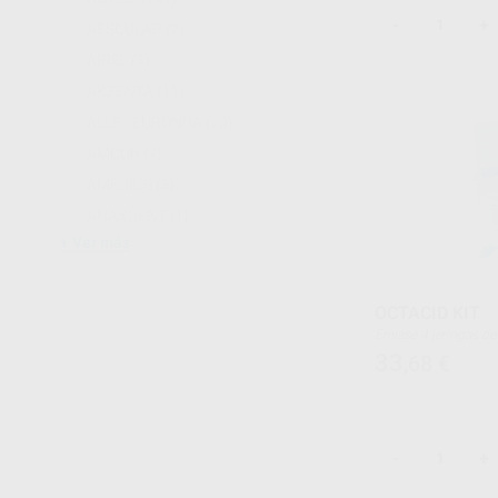
-
+
AESCULAP
(2)
AIREL
(2)
AKZENTA
(11)
ALLE - EURONDA
(70)
AMCOR
(7)
AMEDICS
(3)
ANAXDENT
(1)
Ver más
OCTACID KIT
Envase 4 jeringas de 1,2 ml (1,7 g) + 8 cánulas de
aplicación
33
,68
€
-
+