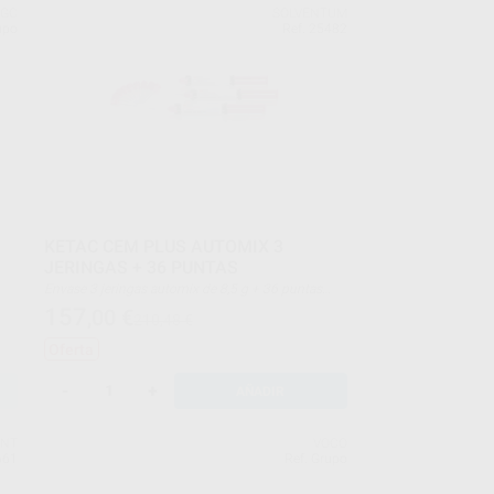
GC
SOLVENTUM
upo
Ref. 25482
KETAC CEM PLUS AUTOMIX 3
JERINGAS + 36 PUNTAS
Envase 3 jeringas automix de 8,5 g + 36 puntas
mezcladoras
157
,00
€
210,48 €
Oferta
-
+
AÑADIR
ENT
VOCO
661
Ref. Grupo