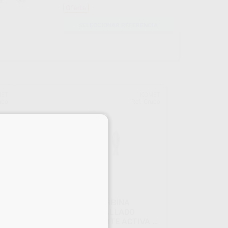
Oferta
SELECCIONAR REFERENCIA
ET
KOMET
upo
Ref. Grupo
×
FRESAS DIAMANTE TURBINA
N
MODELO 368 BOTÓN TALLADO
OCLUSAL/LINGUAL PARTE ACTIVA 5