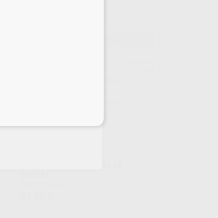
MM
Caja 5 unidades
27
,97
€
SELECCIONAR REFERENCIA
SK
PRODONT
645
Ref. Grupo
eciales
ESPEJOS FOTOGRAFICOS DE
CRISTAL
Envase 1 unidad
55
,95
€