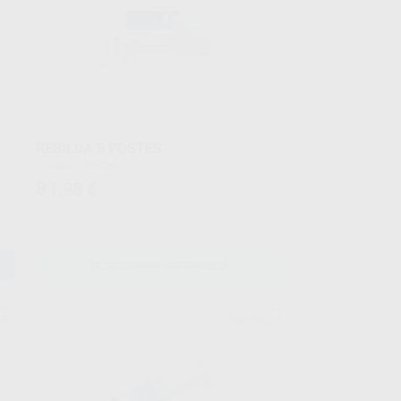
G
REBILDA 5 POSTES
Envase 5 unidades
81
,98
€
SELECCIONAR REFERENCIA
ENT
ULTRADENT
490
Ref. 98624