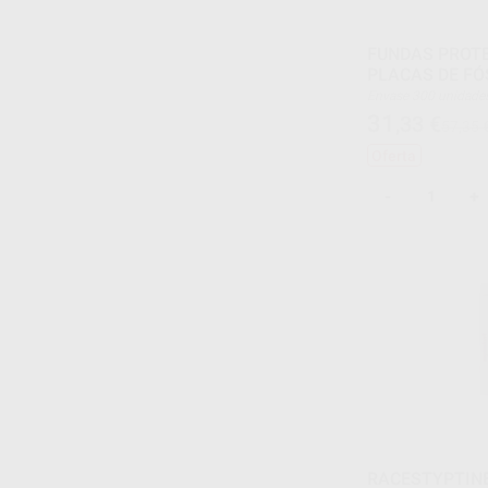
FUNDAS PROT
PLACAS DE FÓ
Envase 300 unida
31
,33
€
57,35 
Oferta
-
+
RACESTYPTINE