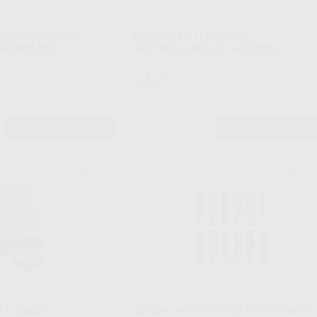
ECTORAS PARA
BOLSAS ESTERILIZAR
SFORO Nº2
AUTOSELLANTES 14X25CM
des (3 x 4 cm)
Envase 200 unidades
24
,21
€
€
-
+
AÑADIR
AÑADIR
SEPTODONT
EURONDA MONO
Ref. 1923
Ref. Gr
 LÍQUIDO
VASOS DE PLÁSTICO DE COLORES