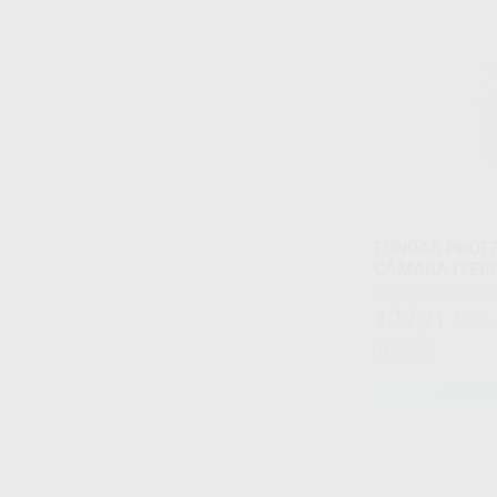
FUNDAS PROT
CÁMARA ITER
Envase 25 unidades
127
,71
€
141,
Oferta
SELECCI