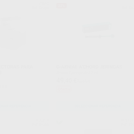
ITERO
32%
Ref. Grupo
Ref. Gr
ECTORAS PARA
G-AENIAL A’CHORD JERINGAS
O
Envase 1 jeringa de 2,1 ml
49
,40
€
72,15 €
15 €
Oferta
ONAR REFERENCIA
SELECCIONAR REFERENCIA
KULZER
BESTD
Ref. Grupo
Ref. 25