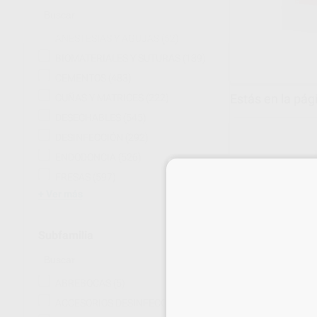
ANESTESIAS Y AGUJAS
(52)
BIOMATERIALES Y SUTURAS
(139)
CEMENTOS
(483)
Estás en la pág
CUÑAS Y MATRICES
(222)
DESECHABLES
(545)
DESINFECCIÓN
(292)
ENDODONCIA
(526)
FRESAS
(597)
Ver más
Subfamilia
REPOSICIONES
ABREBOCAS
(5)
JERINGAS
ACCESORIOS DESINFECCIÓN
(8)
Caja 3 jeringas au