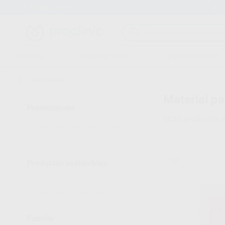
Entrega en 24h
15 días para cambiar de opinión
CLÍNICA
LABORATORIO
EQUIPAMIENTO
Inicio
/
Clínica
Material pa
Promociones
6635
productos 
VER SOLO OFERTAS
(3044)
VER SOLO OUTLET
(64)
Productos sostenibles
PACKAGING ECO
(112)
PRODUCTO ECO
(24)
Familia