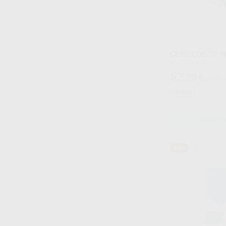
CEPILLOS DE 
Envase 100 unidade
52
,20
€
72,20 
Oferta
SELECCI
45%