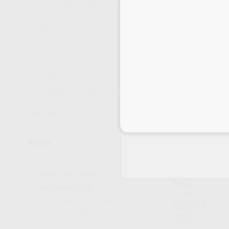
ACCESORIOS JABÓN DE MANOS
(9)
352
,45
€
ADAPTADORES Y VARIOS
Oferta
ASPIRACIÓN
(15)
ADHESIVOS DE AUTOGRABADO
(20)
SELECCI
ADHESIVOS DE GRABADO TOTAL
(36)
50%
ADHESIVOS UNIVERSALES
(82)
ADHESIVOS Y DISOLVENTES PARA
CUBETAS
(12)
Ver más
Inicia 
Marca
OPTIBOND GE
PROCLINIC
(454)
PACK
BESTDENT
(314)
Envase 1 jeringa de 30 g + 2 jeringas vacías + 30
PROCLINIC EXPERT
(46)
puntas dispensadora
50
,35
€
99,98 
rellenar las jeringas 
D_DEVICES
(2)
Oferta
ACTEON
(31)