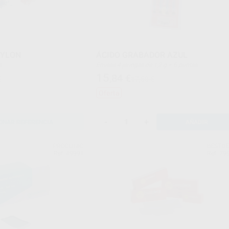
NYLON
ÁCIDO GRABADOR AZUL
s
Envase 4 jeringas de 1,2 g + 6 puntas
15
,84
€
€
17,50 €
Oferta
-
+
ONAR REFERENCIA
AÑADIR
PROCLINIC
BESTD
Ref. 49991
Ref. 79