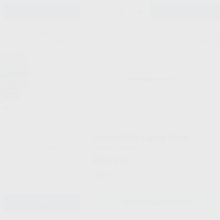
-
+
AÑADIR
AÑADIR
LABORATORIOS CLARBEN
V
Ref. 2122
Ref. Gr
VDW ROTATE LIMAS 25MM.
Blister 6 unidades
86
,28
€
95,36 €
Oferta
AÑADIR
SELECCIONAR REFERENCIA