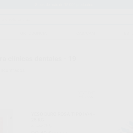
Stock de más de 15.000 productos
ORTODONCIA
CAD/CAM
EST
ra clínicas dentales - 19
encontrados
BESTDENT
Ref. 25661
YESO DURO ROSA TIPO IV/4 -
25 KG
Envase 25 kg