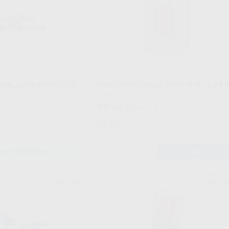
INGAS REPOSICIÓN
YESO DURO ROSA TIPO IV/4 - 25 K
 4 g
Envase 25 kg
99
,40
€
109,86 €
Oferta
-
+
ONAR REFERENCIA
AÑADIR
PROCLINIC
BESTD
Ref. Grupo
Ref. 20