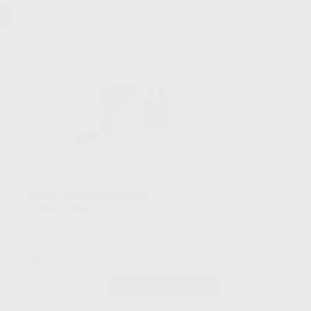
SELECCIONAR REFERENCIA
DW
ZHERMACK
upo
Ref. 69503
ELITE GLASS SILICONA
TRANSPARENTE
Caja 2 cartuchos de 50 ml + 6 puntas de mezcla
84
,78
€
93,70 €
Oferta
-
+
AÑADIR