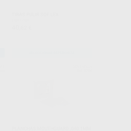
TIRAS PULIR SOF LEX
Caja 1 caja
40
,62
€
SELECCIONAR REFERENCIA
ART
DENTAFLUX
upo
Ref. 8786
PLANCHAS MOUTHGUARD .040 1MM