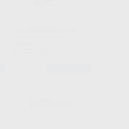
ULTRA ETCH INDISPENSE 30ML
Envase 1 jeringa de 30 ml (39,6 g)
78
,33
€
93,30 €
Sin descuentos adicionales
-
+
AÑADIR
ENT
SOLVENTUM
943
Ref. Grupo