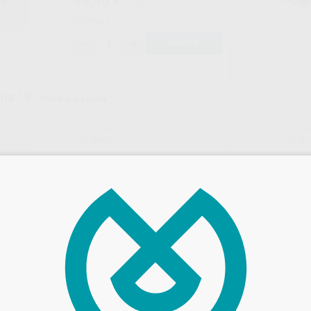
99
,40
€
109,86 €
Oferta
-
+
AÑADIR
ina 19
Volver a la página 1
IVOCLAR
KOM
Ref. Grupo
Ref. Gr
 SPEEDCEM PLUS 3
FRESAS DIAMANTE TURBINA
MODELO 856 CÓNICO REDONDO CO
BISEL PARTE ACTIVA 8MM
tomix de 9 g