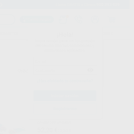
900 393 939
Envíos gratuitos desde 110€
Llama GRATIS a Clínica
Carrito mágico
UDIANTES
FOLLETOS
FORMACIONES
¡Hola!
Inicia sesión para ver los precios
del carrito con tus condiciones y
descuentos aplicados.
Ordenar por
¿Has olvidado tu contraseña?
PROCLINIC
Ref. Grupo
Registrarme
CEPILLOS DE NYLON
Envase 100 unidades
52
,20
€
72,20 €