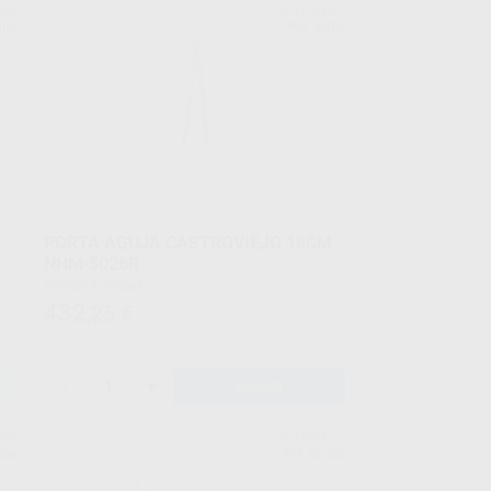
EDY
HU-FRIEDY
upo
Ref. 9314
PORTA AGUJA CASTROVIEJO 18CM
NHM-5026R
Envase 1 unidad
432
,25
€
-
+
AÑADIR
EDY
HU-FRIEDY
upo
Ref. Grupo