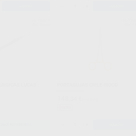
-
+
AÑADIR
AÑADIR
HU-FRIEDY
HU-FRI
Ref. Grupo
Ref. 9
ÚRGICAS LUCAS
PORTAGUJAS CRILE-WOOD
Envase 1 unidad
148
,34
€
173,50 €
Oferta
-
+
ONAR REFERENCIA
AÑADIR