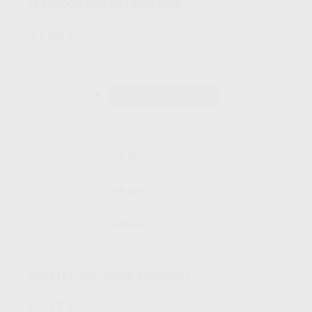
ELEVADOR RAICES HEIDBRINK
Envase 1 unidad
97
,56
€
-
+
AÑADIR
EDY
HU-FRIEDY
289
Ref. Grupo
CURETAS COLUMBIA EVEREDGE
Envase 1 unidad
63
,17
€