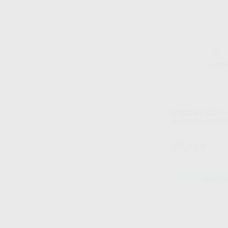
SONDAS DE P
#6 SATIN STE
Envase 1 unidad
39
,42
€
SELECCI