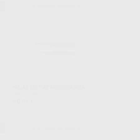
SELECCIONAR REFERENCIA
EDY
HU-FRIEDY
141
Ref. Grupo
HOJAS BISTURÍ MICROCIRUGÍA
Caja 12 unidades
90
,91
€
SELECCIONAR REFERENCIA