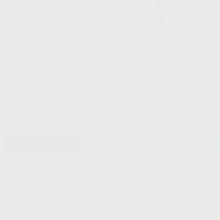
2/4
HOJAS BISTURI
Caja 100 unidades
55
,29
€
AÑADIR
SELECCIONAR REFERENCIA
HU-FRIEDY
HU-FRI
Ref. Grupo
Ref. 53