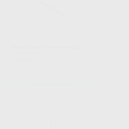
SONDAS EXPLORACIÓN DOBLES
Envase 1 unidad
31
,54
€
SELECCIONAR REFERENCIA
EDY
HU-FRIEDY
518
Ref. 9158