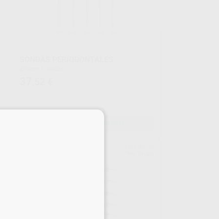
SONDAS PERIODONTALES
Envase 1 unidad
37
,52
€
×
SELECCIONAR REFERENCIA
EDY
HU-FRIEDY
upo
Ref. Grupo