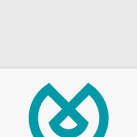
CEY COLORES
PERIOSTOTOMO H-F
Envase 1 unidad
92
,15
€
ONAR REFERENCIA
SELECCIONAR REFERENCIA
HU-FRIEDY
HU-FRI
Ref. Grupo
Ref. Gr