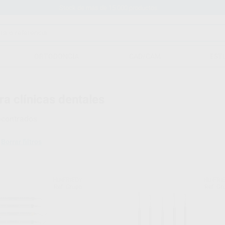
Stock de más de 15.000 productos
ORTODONCIA
CAD/CAM
EST
ra clínicas dentales
ncontrados
Borrar filtros
HU-FRIEDY
HU-FRI
Ref. Grupo
Ref. Gr