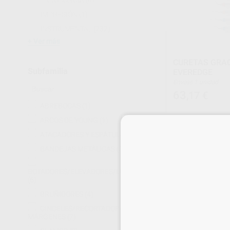
ENDODONCIA
(4)
IMPRESIÓN
(1)
INSTRUMENTAL
(232)
Ver más
CURETAS GRA
Subfamilia
EVEREDGE
Envase 1 unidad
63
,17
€
ABREBOCAS
(1)
ARCOS DE YOUNG
(1)
SELECCI
ATACADORES Y ESPÁTULAS
(8)
BANDEJAS METÁLICAS
(5)
BOTADORES/ELEVADORES/LUXADORES
(6)
BRUÑIDORES
(4)
CINCELES/RECORTADORES DE
MÁRGENES
(7)