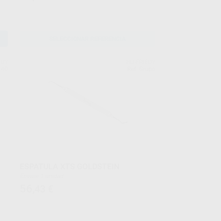
SELECCIONAR REFERENCIA
EDY
HU-FRIEDY
140
Ref. Grupo
ESPATULA XTS GOLDSTEIN
Envase 1 unidad
56
,43
€