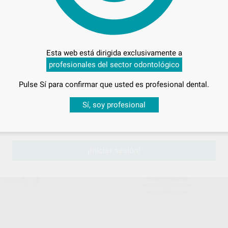
MA-SHARP PGA
LUXADOR CURVO Y RECTO
Envase 1 unidad
Esta web está dirigida exclusivamente a
112
,57
€
profesionales del sector odontológico
€
Pulse Sí para confirmar que usted es profesional dental.
ONAR REFERENCIA
SELECCIONAR REFERENCIA
Desbloquea todas tus ventajas
Sí, soy profesional
sesión
para disfrutar de todos tus
descuentos y condiciones esp
HU-FRIEDY
HU-FRI
Ref. Grupo
Ref. Gr
¡Iniciar sesión!