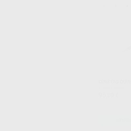
-
+
CURETAS QUIR
Envase 1 unidad
95
,00
€
SELECCI