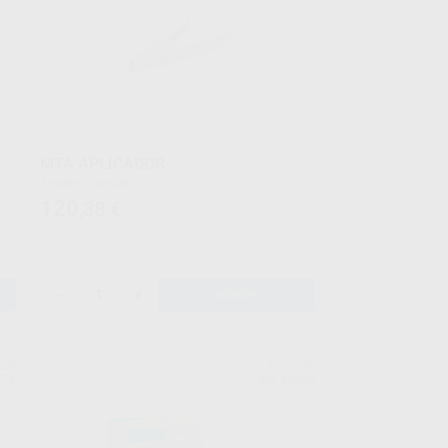
MTA APLICADOR
Envase 1 unidad
120
,38
€
-
+
AÑADIR
EON
ACTEON
178
Ref. Grupo