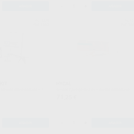
-
+
AÑADIR
AÑADIR
ACTEON
ACT
Ref. 1962
Ref. 56
KIT
HYCAL
Envase 1 jeringa de 2 ml + puntas aplicadoras
71
,25
€
-
+
AÑADIR
AÑADIR