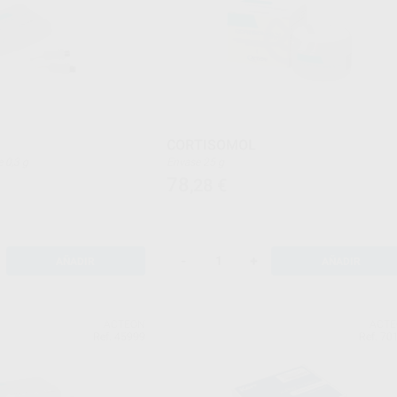
CORTISOMOL
 de 0,3 g
Envase 25 g
78
,28
€
-
+
AÑADIR
AÑADIR
ACTEON
ACT
Ref. 45999
Ref. 70