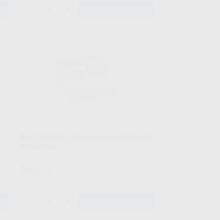
-
+
AÑADIR
EON
ACTEON
411
Ref. 1980
RISKONTROL BOQUILLAS ESTERILES
BLANCAS
Blister 96 unidades estériles
46
,97
€
-
+
AÑADIR