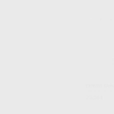
-
+
EXPASYL CANU
Caja 40 cánulas d
75
,24
€