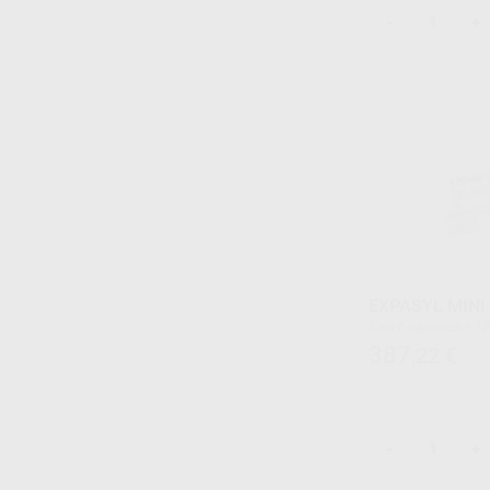
-
+
EXPASYL MINI 
Caja 6 cápsulas + 12 cánulas dispensadoras + 1
aplicador pistola
387
,22
€
-
+