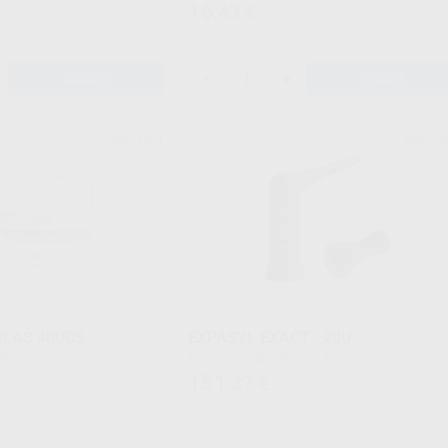
16
,43
€
-
+
AÑADIR
AÑADIR
ACTEON
ACT
Ref. 1961
Ref. 73
LAS 40UDS.
EXPASYL EXACT - 20U.
ispensadoras
Envase 20 cápsulas de 0,30 g
151
,37
€