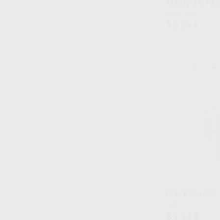
ALGINATO PR
Bolsa 500 g
16
,39
€
-
+
DESOCCLUSOL
Caja 14 ml
39
,14
€