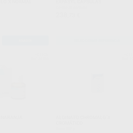
ALG´X NORMAL
EXPASYL CÁPSULAS
Envase 20 cápsulas
238
,73
€
AÑADIR
SELECCIONAR REFERENCIA
ACTEON
ACT
Ref. 49788
Ref. 1
 NARANJA
ALGINATO CHROMALG´X
CROMÁTICO
Bolsa 500 g