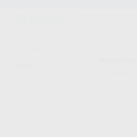
Entrega en 24h
15 días para cambiar de opinión
CLÍNICA
LABORATORIO
EQUIPAMIENTO
Inicio
/
Clínica
Material pa
Familia
31
productos enc
BIOMATERIALES Y SUTURAS
(1)
ACTEON
B
CEMENTOS
(7)
DESECHABLES
(5)
ENDODONCIA
(1)
IMPRESIÓN
(10)
INSTRUMENTAL
(2)