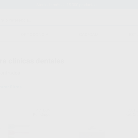
Stock de más de 15.000 productos
ORTODONCIA
CAD/CAM
EST
ra clínicas dentales
ontrados
orrar filtros
ACTEON
ACT
Ref. Grupo
Ref. Gr