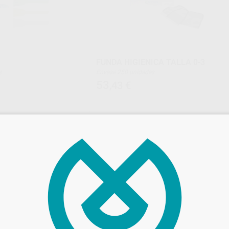
FUNDA HIGIENICA TALLA 0-3
s
Envase 250 unidades
53
,43
€
ONAR REFERENCIA
SELECCIONAR REFERENCIA
ACTEON
ACT
Ref. 8872
Ref. Gr