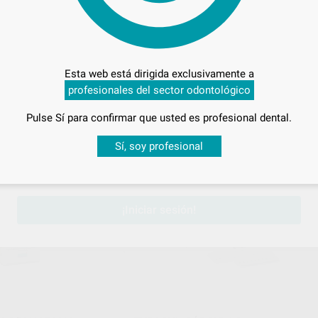
 DE IRRIGACIÓN PARA
FUNDA HIGIENICA Y PROTECTOR
IGUOS
TALLA 0-3
Esta web está dirigida exclusivamente a
Envase 300 unidades
111
,43
€
profesionales del sector odontológico
Pulse Sí para confirmar que usted es profesional dental.
AÑADIR
SELECCIONAR REFERENCIA
Desbloquea todas tus ventajas
Sí, soy profesional
sesión
para disfrutar de todos tus
descuentos y condiciones esp
ACTEON
ACT
Ref. 1957
Ref. Gr
¡Iniciar sesión!