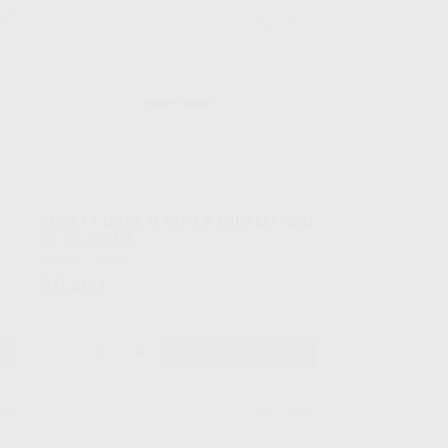
EON
ACTEON
989
Ref. 75644
CURETA DUAL N.128-L5 MINI MANGO
DE SILICONA
Envase 1 unidad
80
,46
€
-
+
AÑADIR
EON
ACTEON
890
Ref. 19698