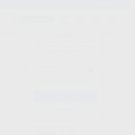
900 393 939
Envíos gratuitos desde 110€
Llama GRATIS a Clínica
Carrito mágico
UDIANTES
FOLLETOS
FORMACIONES
¡Hola!
Inicia sesión para ver los precios
del carrito con tus condiciones y
descuentos aplicados.
Ordenar por
¿Has olvidado tu contraseña?
EON
ACTEON
Registrarme
upo
Ref. Grupo