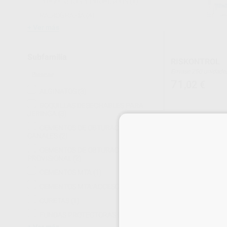
PREVENCIÓN Y PROFILAXIS
(1)
RADIOGRAFÍA
(4)
Ver más
Subfamilia
RISKONTROL
Envase 250 unidade
71
,02
€
ALGINATOS
(3)
BOQUILLAS DESECHABLES PARA
JERINGA
(3)
CEMENTOS DE OBTURACIÓN DE
SELECCI
CANALES
(2)
CEMENTOS DE OBTURACIÓN
PROVISIONAL
(2)
CEMENTOS MTA
(1)
CEMENTOS MTA:ACCESORIOS
(1)
CURETAS
(1)
FUNDAS PROTECTORAS
(3)