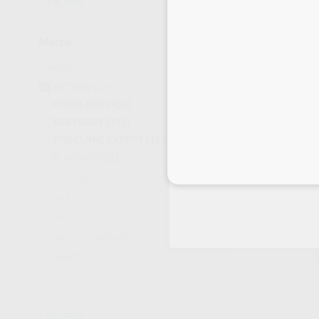
Ver más
Marca
KIT 10 LÍNEAS
MODELOS ANT
Kit 1 unidad
ACTEON
(31)
190
,19
€
PROCLINIC
(454)
BESTDENT
(315)
-
+
PROCLINIC EXPERT
(46)
D_DEVICES
(2)
Inicia 
AESCULAP
(2)
AIREL
(2)
AKZENTA
(11)
ALLE - EURONDA
(70)
AMCOR
(7)
AMEDICS
(3)
ANAXDENT
(1)
Ver más