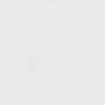
RISKONTROL TOTAL PROTECT
Envase 100 unidades
40
,93
€
SELECCIONAR REFERENCIA
EON
ACTEON
958
Ref. 98297
FUNDA PLACAS FOSFORO CON
PROTECTOR T2
Caja 250 unidades