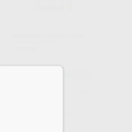
BICARBONATO AIR-N-GO 4 BOTES
Envase 4 unidades de 250 g
121
,72
€
×
SELECCIONAR REFERENCIA
EON
ACTEON
upo
Ref. 82019