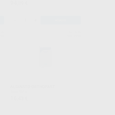
94
,39
€
-
+
AÑADIR
EON
ACTEON
208
Ref. 1959
ALGINATO ORTHOFAST
Bolsa 500 g
16
,43
€