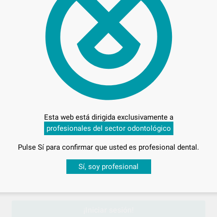
Preci
Entrega en 24h
Esta web está dirigida exclusivamente a
profesionales del sector odontológico
Pulse Sí para confirmar que usted es profesional dental.
Desbloquea todas tus ventajas
Sí, soy profesional
sesión
para disfrutar de todos tus
descuentos y condiciones esp
¡Iniciar sesión!