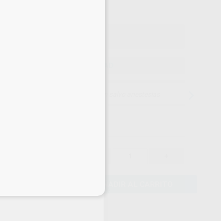
o con IVA incluido 19,83 €
ELEGIR CANTIDAD
15 días para cambiar de opinión salvo anestesias
17,25 €
-
+
16,39 €
AÑADIR AL CARRITO
eciales