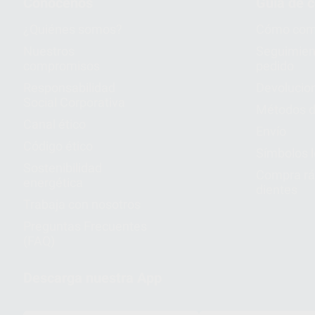
Conócenos
Guía de 
¿Quiénes somos?
Cómo com
Nuestros
Seguimien
compromisos
pedido
Responsabilidad
Devolucio
Social Corporativa
Métodos d
Canal ético
Envío
Código ético
Símbolos 
Sostenibilidad
Compra rá
energética
dientes
Trabaja con nosotros
Preguntas Frecuentes
(FAQ)
Descarga nuestra App