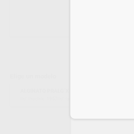
Envíos gratuitos desde 110€
Elige un modelo
ALGINATO PRALG´X NORMAL
1957
263916
Ref. Proclinic
Ref. fabricante
Inicia 