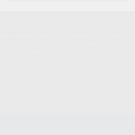
 cada gusto y necesidad. Son alginatos de gran precisión y elevada
no contienen plomo ni cadmio. Son de fácil manipulación, agradables
LG´X: Alginato de muy buena elasticidad, color Verde y aromatizado
egundos. Tiempo de toma en boca: 1 minuto.