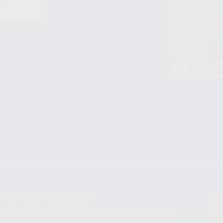
(WhatsApp Ireland)
EN
WhatsApp LLC y a F
E
garantías adecuadas
datos personales a 
WhatsApp Busines
Síguenos
Teléfono:
900 393 939
Co
pr
E-mail de contacto:
proclinic@proclinic.es
In