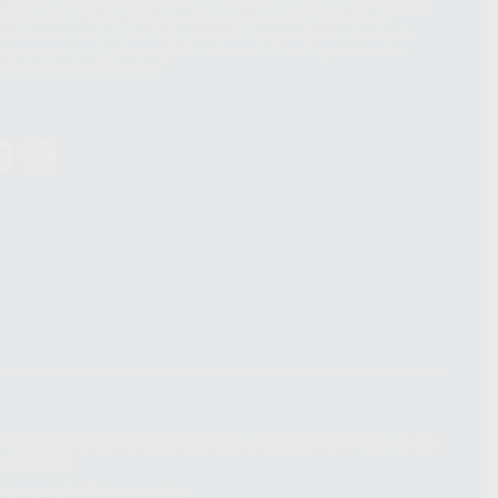
. La información que controla WhatsApp Ireland puede ser transferida a
acebook Inc.. Dicha Transferencia Internacional de Datos ofrece
 al basarse en la Cláusula Contractual Tipo para la transferencia de
terceros países. Puede ampliar la información en el siguiente enlace:
s Data Transfer Addendum
.
ndiciones Generales de Contratación
y
Política de
ivacidad
formación Corporativa