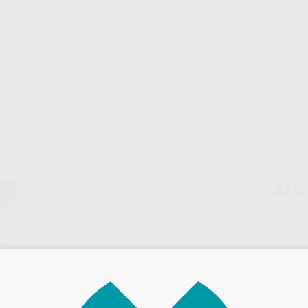
Stock de más de 15.000 productos
ORTODONCIA
CAD/CAM
EST
ALG
Marca
Conteni
17,