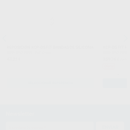
REPOSICIÓN XCP-DS FIT BANDAS DE SILICONA
XCP-DS FIT H
DENTSPLY RINN
|
Ref. Grupo
DENTSPLY RINN
43
359
,22
€
,76
€
397,6
Oferta
-
SELECCIONAR REFERENCIA
Newsletter
ENVIAR