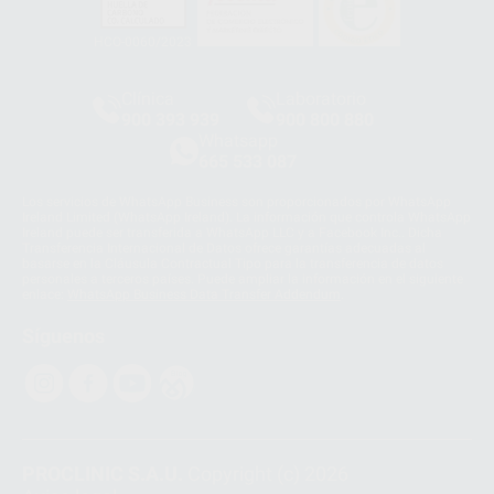
HCO-0060/2023
Clínica
Laboratorio
900 393 939
900 800 880
Whatsapp
665 533 087
Los servicios de WhatsApp Business son proporcionados por WhatsApp
Ireland Limited (WhatsApp Ireland). La información que controla WhatsApp
Ireland puede ser transferida a WhatsApp LLC y a Facebook Inc.. Dicha
Transferencia Internacional de Datos ofrece garantías adecuadas al
basarse en la Cláusula Contractual Tipo para la transferencia de datos
personales a terceros países. Puede ampliar la información en el siguiente
enlace:
WhatsApp Business Data Transfer Addendum
.
Síguenos
PROCLINIC S.A.U.
Copyright (c) 2026