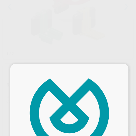
1
/ 2
×
REPOSICIÓN BLOQUES MORDIDA XCP-DS FIT
Marca
DENTSPLY RINN
Contenido
2 unidades
Precio web
55
,49
€
58,41 €