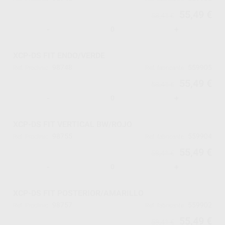
55,49 €
58,41 €
-
+
XCP-DS FIT ENDO/VERDE
98748
559905
Ref. Proclinic
Ref. fabricante
55,49 €
58,41 €
-
+
XCP-DS FIT VERTICAL BW/ROJO
98755
559904
Ref. Proclinic
Ref. fabricante
55,49 €
58,41 €
-
+
XCP-DS FIT POSTERIOR/AMARILLO
98757
559902
Ref. Proclinic
Ref. fabricante
55,49 €
58,41 €