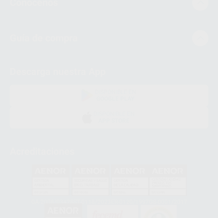
Conócenos
Guía de compra
Descarga nuestra App
DISPONIBLE EN
GOOGLE PLAY
DISPONIBLE EN
APP STORE
Acreditaciones
GA-2008/0342
SST-0118/2023
ER-0120/1997
GS-0001/2017