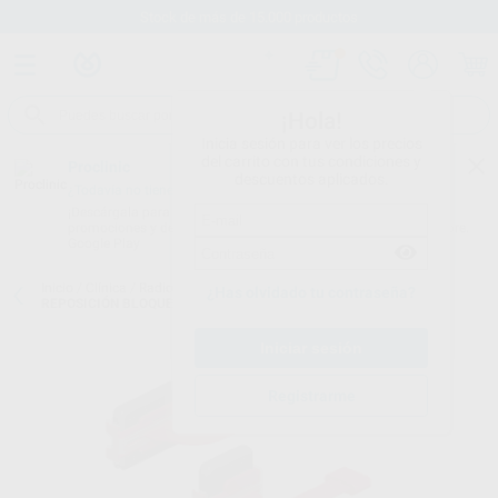
Stock de más de 15.000 productos
¡Hola!
Inicia sesión para ver los precios
del carrito con tus condiciones y
Proclinic
descuentos aplicados.
¿Todavía no tienes nuestra App?
¡Descárgala para ser siempre el primero en conocer nuestras
promociones y descuentos! Disponible en Google Play o App Store.
Google Play
Inicio
/
Clínica
/
Radiografía
/
Posicionadores de radiografía
/
¿Has olvidado tu contraseña?
REPOSICIÓN BLOQUES MORDIDA XCP-DS FIT
Registrarme