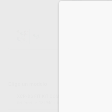
Envíos gratuitos desde 110€
Elige un modelo
XCP-DS FIT KIT COMPLETO
13494
559909
Ref. Proclinic
Ref. fabricante