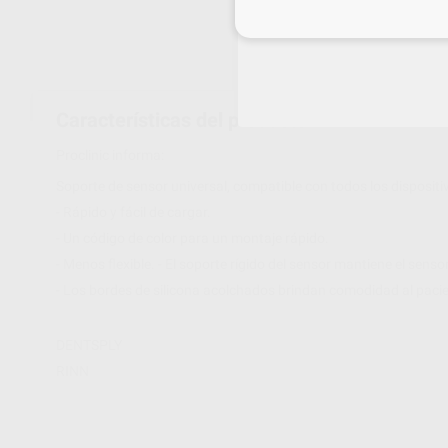
Inicia 
Características del producto
Proclinic informa:
Soporte de sensor universal, compatible con todos los dispositi
- Rápido y fácil de cargar.
- Un código de color para un montaje rápido.
- Menos flexible. - El soporte rígido del sensor mantiene el sens
- Los bordes de silicona acolchados brindan comodidad al pacie
DENTSPLY
RINN