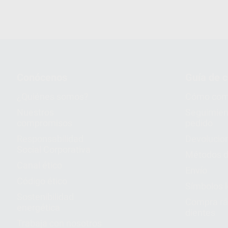
Conócenos
Guía de 
¿Quiénes somos?
Cómo com
Nuestros
Seguimien
compromisos
pedido
Responsabilidad
Devolucio
Social Corporativa
Métodos d
Canal ético
Envío
Código ético
Símbolos 
Sostenibilidad
Compra rá
energética
dientes
Trabaja con nosotros