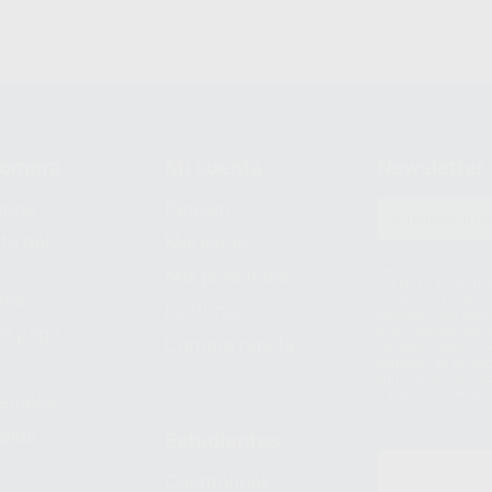
compra
Mi cuenta
Newsletter
prar
Registro
to del
Mis listas
Le informamos de q
Mis productos
S.A.U.. La Finalida
nes
comercial. La legit
Facturas
prestado. Sus dato
e pago
que comercialicen p
Compra rápida
consentimiento y no
derechos de acceso,
entre otros, a trav
tratamiento de dat
legales
pida
Estudiantes
Odontobook