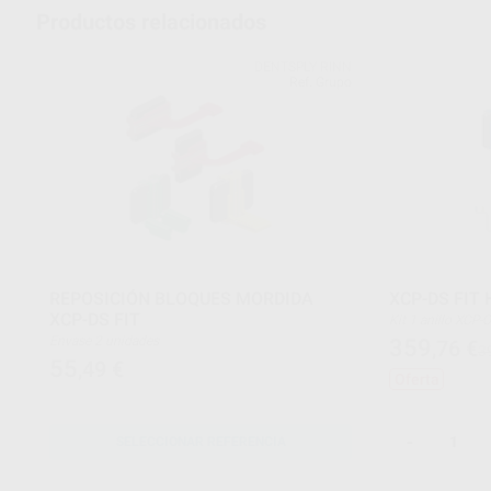
Productos relacionados
DENTSPLY RINN
Ref. Grupo
REPOSICIÓN BLOQUES MORDIDA
XCP-DS FIT 
XCP-DS FIT
Kit 1 anillo XCP-ORA + 1 brazo posicionador XCP-
ORA + 8 bloques 
Envase 2 unidades
359
,76
€
3
anterior/azul, pos
55
,49
€
bitewing/rojo, ver
Oferta
-
SELECCIONAR REFERENCIA