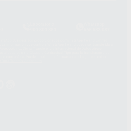
Laboratorio
Whatsapp
39
900 800 880
665 533 087
hatsApp Business son proporcionados por WhatsApp Ireland Limited
. La información que controla WhatsApp Ireland puede ser transferida a
acebook Inc.. Dicha Transferencia Internacional de Datos ofrece
 al basarse en la Cláusula Contractual Tipo para la transferencia de
terceros países. Puede ampliar la información en el siguiente enlace:
s Data Transfer Addendum
.