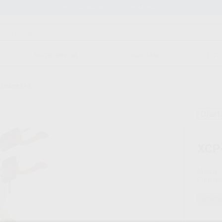
Stock de más de 15.000 productos
ORTODONCIA
CAD/CAM
EST
IT COMPLETO
Ofert
XCP
Marca
Conteni
Oferta