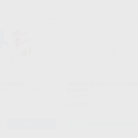
DENTSPLY RINN
DENTSP
Ref. 98752
Re
HYGIENE KIT
REPOSICIÓN XCP-DS FIT BAND
SILICONA
de mordida XCP-DS Fit (2 de cada:
Envase 6 unidades
97,62 €
terior/amarillo, horizontal
43
,22
€
tical bitewing/rojo)
+
AÑADIR
SELECCIONAR REFERENCIA