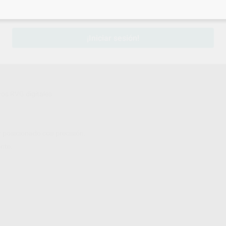
sesión
para disfrutar de todos tus
descuentos y condiciones esp
¡Iniciar sesión!
vos RVG digitales.
or posicionado con precisión.
nte.