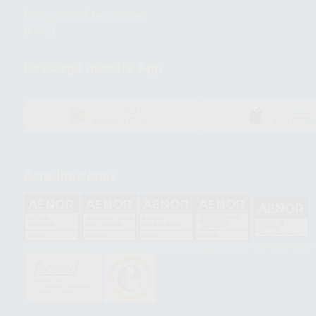
Preguntas Frecuentes
(FAQ)
Descarga nuestra App
DISPONIBLE EN
DISPONIBLE 
GOOGLE PLAY
APP STOR
Acreditaciones
HCO-0060/2023
GA-2008/0342
SST-0118/2023
ER-0120/1997
GS-0001/2017