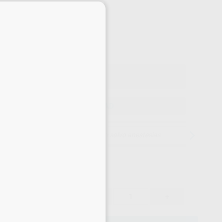
×
-10%
¡Mejor oferta!
426
,64
€
,54 €
Precio con IVA incluido 516,23 €
ELEGIR CANTIDAD
15 días para cambiar de opinión salvo anestesias
426,64 €
10%
-
+