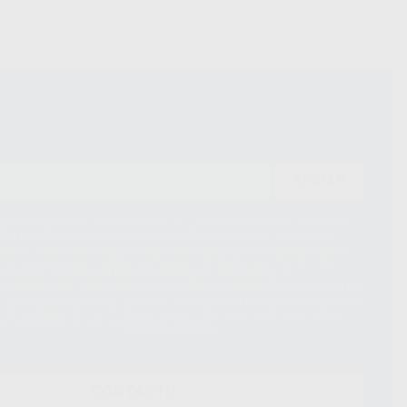
ENVIAR
ue el Responsable del tratamiento de sus Datos Personales es Proclinic
d del tratamiento de sus Datos Personales es el envío de información
imación para el envío de la información comercial es su consentimiento
s únicamente serán cedidos a empresas vinculadas con Proclinic S.A.U.
roductos similares del sector odontológico, siempre bajo su
 habrás cesión internacional de sus Datos Personales. Podrá ejercitar los
 rectificación, supresión, limitación y/o oposición al tratamiento de datos,
és de lopd@proclinic.es. Si desea conocer información adicional sobre el
os personales, acceda a:
Protección de datos
CONTACTO