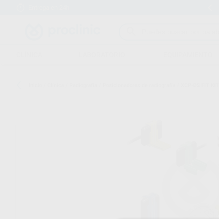
Entrega en 24h
15 días para cambiar de opinión
CLÍNICA
LABORATORIO
EQUIPAMIENTO
Inicio
/
Clínica
/
Radiografía
/
Posicionadores de radiografía
/
XCP-DS FIT K