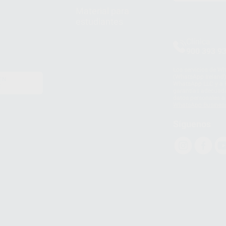
Material para
estudiantes
Clínica
900 393 9
Los servicios de W
(WhatsApp Ireland)
EN
WhatsApp LLC y a F
E
garantías adecuadas
datos personales a 
WhatsApp Busines
Síguenos