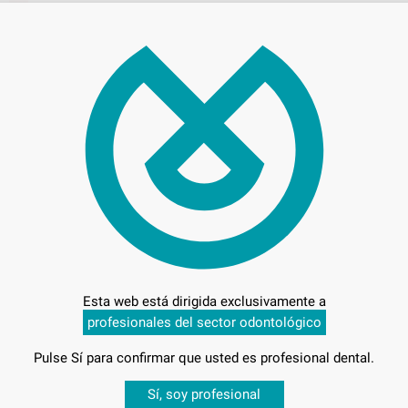
471
Entrega en 24h
Esta web está dirigida exclusivamente a
profesionales del sector odontológico
Pulse Sí para confirmar que usted es profesional dental.
-
Desbloquea todas tus ventajas
Sí, soy profesional