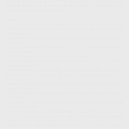
detección automática de la cantidad de pastillas utilizada impide un
prensado defectuoso y desperfectos en la mufla de cocción debido a una
carga insuficiente (VITA PressControl).
Ventajas
- La mufla de cocción más duradera (made in Germany) y un sistema
electrónico fiable para obtener unos resultados de cocción siempre
satisfactorios.
- Supresión automática de la condensación en la cámara de cocción (VITA
AntiCon)
- Ajuste automático de la temperatura a +/-1 °C al iniciar cada programa
(VITA AutoAdjust)
- Función de limpieza automática (VITA SpecialClean)
- La tecnología de prensado de cerámica sin fallos VITA CPress
desarrollada por VITA
- Monitorización automática del recorrido de prensado y detección
automática de la cantidad de pastillas utilizada, mediante VITA
PressControl
- Enfriamiento rápido controlado y modo nocturno de bajo consumo (VITA
Energy Efficiency)
- Archivo y gestión de datos de proceso con el sistema de datos de cocción
(FDS) de VITA
- Posibilidad de controlar hasta cuatro hornos con una sola unidad de
mando VITA vPad.
- Con la VITA MultiPump, podrá abastecer hasta cuatro hornos de cocción
con una sola bomba de vacío: una característica absolutamente
excepcional y un sistema patentado por VITA.
- Gracias a VITA Energy Efficiency ahorrará hasta un 70 % de sus gastos