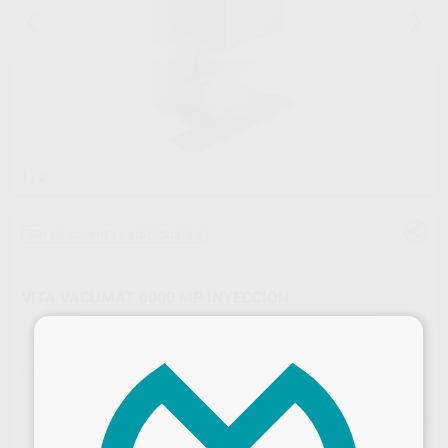
1
/ 2
Sin descuentos adicionales
VITA VACUMAT 6000 MP INYECCION
×
Marca
VITA
Contenido
VITA VACUMAT 6000 MP pintado (230 V) * Accesorios: 1 zócalo de cocción 1 Universal-Press Zócalo de cocción 1 Universal-Press Disco de prensado insertable 1 cable de alimentación de red 1 cable de conexión para la unidad de mando VITA vPad 2 paquetes de bases de cocción G 1 Pinzas de horno (25 cm) 1 LED indicador de estado para conectar 1 regulador de presión para instalar en la bomba de vacío 1 tubo de aire comprimido, tubo de vacío 1 Instrucciones de uso
Ref. Proclinic
H52204
Ref. fabricante
DV6000MP220
Precio web