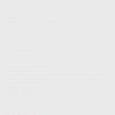
energéticos.
Características
Datos técnicos:
- Medidas: 230mm x 326mm x 630mm
- Peso 18,7 kg (pintado)
- Carcasa pintado en color antracita
- Diámetro de la cámara de cocción 90 mm
- Altura de la cámara de cocción 55 mm
- Temperatura de la cámara de cocción máx. 1.200 °C
- Conexión eléctrica 230 voltios c.a., 50 Hz o 100/110 voltios c.a., 50/60 Hz
- Consumo de potencia máx. 1,5 kW
- Clasificación Clase de protección 1
Accesorios (con coste adicional):
- Unidad de mando vPad comfort ó vPad excellence
- Para el control de varios hornos con una unidad de mando VITA vPAd se
requiere una caja de distribución (ref. D65000) a partir del segundo horno.
La caja de distribución sirve para conectar hasta 4 hornos.
- Bomba de vacío (230 V)
- Paneles laterales en seis colores para la personalización del VITA
VACUMAT 6000 MP
- VITA MultiPump, podrá abastecer hasta cuatro hornos de cocción con
una sola bomba de vacío