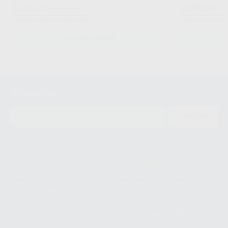
2.213
2.656
,27
€
2.323,93 €
,38
€
Sin descuentos adicionales
Sin descuentos 
SOLICITAR OFERTA
Newsletter
ENVIAR
Le informamos de que el Responsable del tratamiento de sus Datos
Personales es Proclinic S.A.U.. La Finalidad del tratamiento de sus Datos
Personales es el envío de información comercial. La legitimación para el
envío de la información comercial es su consentimiento prestado. Sus
datos únicamente serán cedidos a empresas vinculadas con Proclinic
S.A.U. que comercialicen productos similares del sector odontológico,
siempre bajo su consentimiento y no habrás cesión internacional de sus
Datos Personales. Podrá ejercitar los derechos de acceso, rectificación,
supresión, limitación y/o oposición al tratamiento de datos, entre otros, a
través de lopd@proclinic.es. Si desea conocer información adicional sobre
el tratamiento de datos personales, acceda a:
Protección de datos