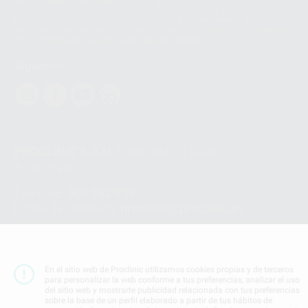
Ireland puede ser transferida a WhatsApp LLC y a Facebook Inc.. Dicha
Transferencia Internacional de Datos ofrece garantías adecuadas al
basarse en la Cláusula Contractual Tipo para la transferencia de datos
personales a terceros países. Puede ampliar la información en el siguiente
enlace:
WhatsApp Business Data Transfer Addendum
.
Síguenos
PROCLINIC S.A.U.
Copyright (c) 2026
Aviso legal
Teléfono:
900 393 939
E-mail de contacto:
proclinic@proclinic.es
Condiciones Generales de Contratación
y
Política
de privacidad
Información Corporativa
En el sitio web de Proclinic utilizamos cookies propias y de terceros
Política de Cookies
para personalizar la web conforme a tus preferencias, analizar el uso
del sitio web y mostrarte publicidad relacionada con tus preferencias
sobre la base de un perfil elaborado a partir de tus hábitos de