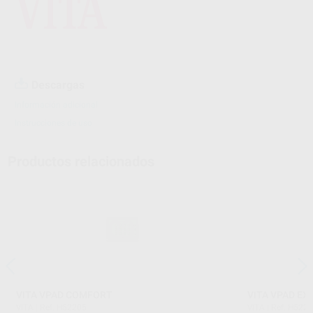
Descargas
Información adicional
Instrucciones de uso
Productos relacionados
VITA VPAD COMFORT
VITA VPAD EX
VITA
|
Ref. H52205
VITA
|
Ref. H522