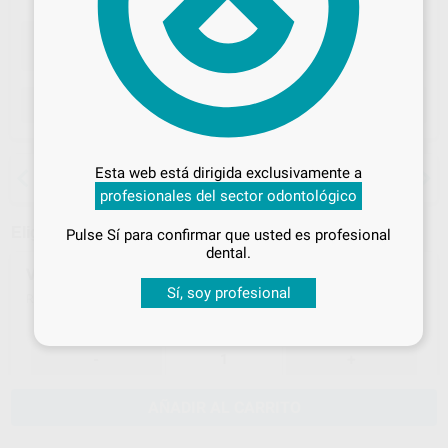
ELEGIR CANTIDAD
Desbloquea todas tus ventajas
Inicia sesión
para disfrutar de todos
15 días para cambiar de opinión salvo
Esta web está dirigida exclusivamente a
tus
descuentos y condiciones
anestesias
profesionales del sector odontológico
especiales
Elige un modelo
Pulse Sí para confirmar que usted es profesional
¡Iniciar sesión!
dental.
VITA SWITCHBOX II
Sí, soy profesional
H52209
D65000
Ref. Proclinic
Ref. fabricante
373,18 €
392,82 €
-
+
AÑADIR AL CARRITO