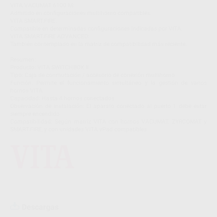
VITA VACUMAT 6100 M:
Admitido en configuraciones multihorno compatibles.
VITA SMART.FIRE:
Compatible en determinadas configuraciones indicadas por VITA.
VITA SMART.FIRE ADVANCED:
También contemplado en la matriz de compatibilidad más reciente.
Resumen:
Producto: VITA SWITCHBOX II
Tipo: Caja de conmutación / accesorio de conexión multihorno
Función: Permite el funcionamiento simultáneo y la gestión de varios
hornos VITA
Capacidad: Hasta 4 hornos conectados
Observación de instalación: El aparato conectado al puerto 1 debe estar
siempre encendido
Compatibilidad: Según matriz VITA con hornos VACUMAT, ZYRCOMAT y
SMART.FIRE, y con unidades VITA vPad compatibles
Descargas