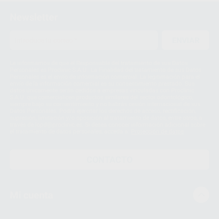
Newsletter
ENVIAR
Le informamos de que el Responsable del tratamiento de sus Datos
Personales es Proclinic S.A.U.. La Finalidad del tratamiento de sus Datos
Personales es el envío de información comercial. La legitimación para el
envío de la información comercial es su consentimiento prestado. Sus
datos únicamente serán cedidos a empresas vinculadas con Proclinic
S.A.U. que comercialicen productos similares del sector odontológico,
siempre bajo su consentimiento y no habrás cesión internacional de sus
Datos Personales. Podrá ejercitar los derechos de acceso, rectificación,
supresión, limitación y/o oposición al tratamiento de datos, entre otros, a
través de lopd@proclinic.es. Si desea conocer información adicional sobre
el tratamiento de datos personales, acceda a:
Protección de datos
CONTACTO
Mi cuenta