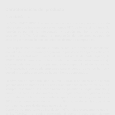
Características del producto
Proclinic informa:
La VITA SWITCHBOX II es un accesorio de conexión para entornos de
laboratorio que trabajan con varios hornos VITA de forma simultánea. Su
función es permitir la interconexión y gestión multihorno dentro del
ecosistema VITA, facilitando la integración de diferentes equipos de
cocción y sinterización con las unidades de mando compatibles.
Está especialmente indicada cuando se requiere ampliar la instalación
más allá de un único horno y organizar un puesto de trabajo más eficiente,
estable y centralizado. Frente al uso individual de cada equipo, la
SWITCHBOX II permite estructurar configuraciones de varios hornos bajo
criterios definidos por la propia matriz de compatibilidad del fabricante.
VITA especifica que puede emplearse para el control de varios hornos y
que admite configuraciones de hasta 4 hornos conectados.
En términos de compatibilidad, la SWITCHBOX II se utiliza con distintas
generaciones de hornos VITA y con varias unidades de control VITA vPad,
siempre respetando las combinaciones permitidas según modelo y
número de serie. La documentación distingue entre configuraciones de
control de varios hornos sin combinar aparatos anteriores y posteriores a
2017 y configuraciones de control multihorno mixto, en las que sí se
combinan equipos de distintas generaciones.
Como punto importante de instalación, VITA indica expresamente que en
la SWITCHBOX II el equipo conectado al puerto 1 debe estar siempre