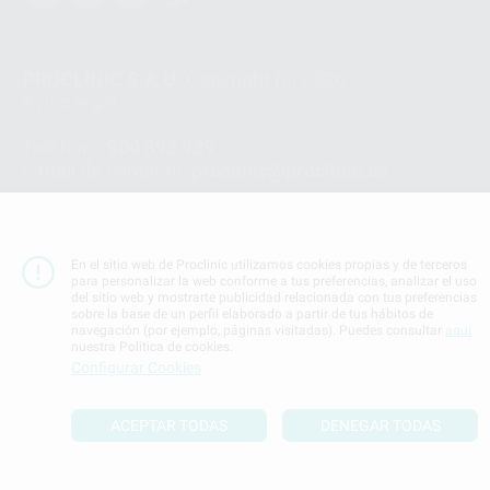
PROCLINIC S.A.U.
Copyright (c) 2026
Aviso legal
Teléfono:
900 393 939
E-mail de contacto:
proclinic@proclinic.es
Condiciones Generales de Contratación
y
Política
de privacidad
Información Corporativa
En el sitio web de Proclinic utilizamos cookies propias y de terceros
Política de Cookies
para personalizar la web conforme a tus preferencias, analizar el uso
del sitio web y mostrarte publicidad relacionada con tus preferencias
sobre la base de un perfil elaborado a partir de tus hábitos de
navegación (por ejemplo, páginas visitadas). Puedes consultar
aquí
SUBIR
nuestra Política de cookies.
Configurar Cookies
ACEPTAR TODAS
DENEGAR TODAS