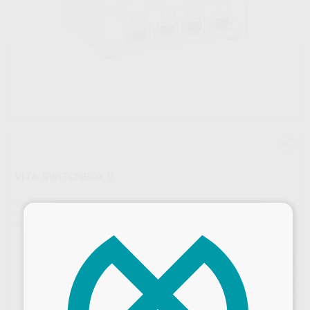
VITA SWITCHBOX II
Marca
VITA
×
Contenido
1 unidad
Ref. Proclinic
H52209
Ref. fabricante
D65000
Precio web
373
,18
€
392,82 €
Precio con IVA incluido 451,55 €