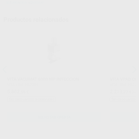
Información adicional
Productos relacionados
VITA VACUMAT 6000 MP INYECCION
VITA VPAD C
VITA
|
Ref. H52204
VITA
|
Ref. H522
5.802
2.213
,55
€
,27
€
2.3
Sin descuentos adicionales
Sin descuentos 
SOLICITAR OFERTA