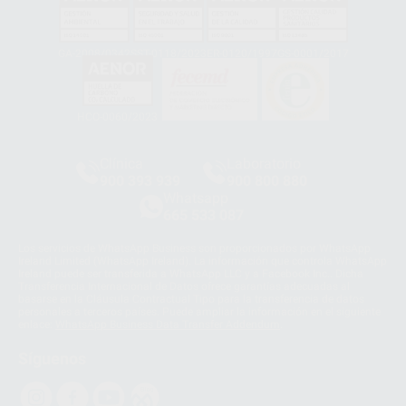
GA-2008/0342
SST-0118/2023
ER-0120/1997
GS-0001/2017
HCO-0060/2023
Clínica
Laboratorio
900 393 939
900 800 880
Whatsapp
665 533 087
Los servicios de WhatsApp Business son proporcionados por WhatsApp
Ireland Limited (WhatsApp Ireland). La información que controla WhatsApp
Ireland puede ser transferida a WhatsApp LLC y a Facebook Inc.. Dicha
Transferencia Internacional de Datos ofrece garantías adecuadas al
basarse en la Cláusula Contractual Tipo para la transferencia de datos
personales a terceros países. Puede ampliar la información en el siguiente
enlace:
WhatsApp Business Data Transfer Addendum
.
Síguenos