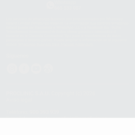
Whatsapp
665 533 087
Los servicios de WhatsApp Business son proporcionados por WhatsApp
Ireland Limited (WhatsApp Ireland). La información que controla WhatsApp
Ireland puede ser transferida a WhatsApp LLC y a Facebook Inc.. Dicha
Transferencia Internacional de Datos ofrece garantías adecuadas al
basarse en la Cláusula Contractual Tipo para la transferencia de datos
personales a terceros países. Puede ampliar la información en el siguiente
enlace:
WhatsApp Business Data Transfer Addendum
.
Síguenos
PROCLINIC S.A.U.
Copyright (c) 2026
Aviso legal
Teléfono:
900 393 939
E-mail de contacto:
proclinic@proclinic.es
Condiciones Generales de Contratación
y
Política