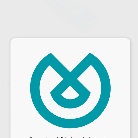
×
Oferta
VITA ADIVA MICROBRUSH 25PZS
Marca
VITA
Contenido
25 pzs.
Ref. Proclinic
H12433
Ref. fabricante
FAMB25
Oferta
10,13 €
Comprando
1 unidad
te ahorras el
9%
Desbloquea todas tus ventajas
Precio web
Inicia sesión
para disfrutar de todos