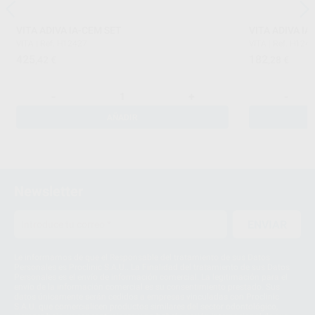
VITA ADIVA IA-CEM SET
VITA ADIVA I
VITA
|
Ref. H12427
VITA
|
Ref. H124
425
182
,42
€
,28
€
-
+
-
AÑADIR
Newsletter
ENVIAR
Le informamos de que el Responsable del tratamiento de sus Datos
Personales es Proclinic S.A.U.. La Finalidad del tratamiento de sus Datos
Personales es el envío de información comercial. La legitimación para el
envío de la información comercial es su consentimiento prestado. Sus
datos únicamente serán cedidos a empresas vinculadas con Proclinic
S.A.U. que comercialicen productos similares del sector odontológico,