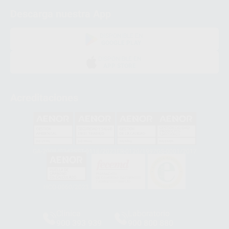
Descarga nuestra App
DISPONIBLE EN
GOOGLE PLAY
DISPONIBLE EN
APP STORE
Acreditaciones
GA-2008/0342
SST-0118/2023
ER-0120/1997
GS-0001/2017
HCO-0060/2023
Clínica
Laboratorio
900 393 939
900 800 880