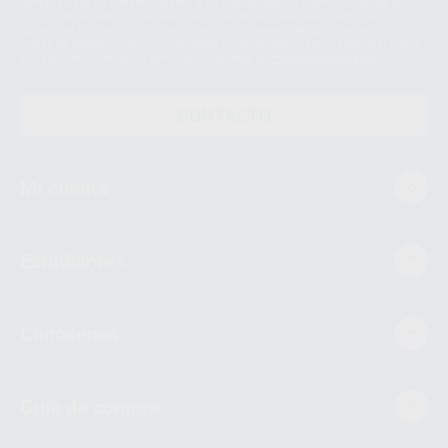
siempre bajo su consentimiento y no habrás cesión internacional de sus
Datos Personales. Podrá ejercitar los derechos de acceso, rectificación,
supresión, limitación y/o oposición al tratamiento de datos, entre otros, a
través de lopd@proclinic.es. Si desea conocer información adicional sobre
el tratamiento de datos personales, acceda a:
Protección de datos
CONTACTO
Mi cuenta
Estudiantes
Conócenos
Guía de compra