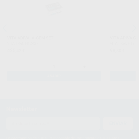
VITA ADIVA IA-CEM SET
VITA ADIVA C
VITA
|
Ref. H12427
VITA
|
Ref. H124
425
98
,42
€
,30
€
-
+
-
AÑADIR
Newsletter
ENVIAR
Le informamos de que el Responsable del tratamiento de sus Datos