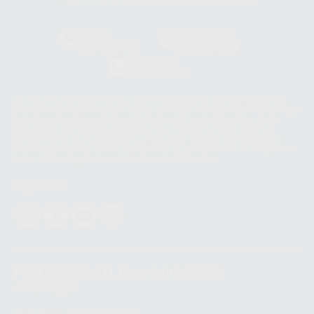
Clínica
Laboratorio
900 393 939
900 800 880
Whatsapp
665 533 087
Los servicios de WhatsApp Business son proporcionados por WhatsApp
Ireland Limited (WhatsApp Ireland). La información que controla WhatsApp
Ireland puede ser transferida a WhatsApp LLC y a Facebook Inc.. Dicha
Transferencia Internacional de Datos ofrece garantías adecuadas al
basarse en la Cláusula Contractual Tipo para la transferencia de datos
personales a terceros países. Puede ampliar la información en el siguiente
enlace:
WhatsApp Business Data Transfer Addendum
.
Síguenos
PROCLINIC S.A.U.
Copyright (c) 2026
Aviso legal