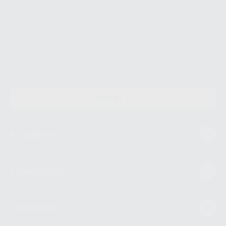
Personales es Proclinic S.A.U.. La Finalidad del tratamiento de sus Datos
Personales es el envío de información comercial. La legitimación para el
envío de la información comercial es su consentimiento prestado. Sus
datos únicamente serán cedidos a empresas vinculadas con Proclinic
S.A.U. que comercialicen productos similares del sector odontológico,
siempre bajo su consentimiento y no habrás cesión internacional de sus
Datos Personales. Podrá ejercitar los derechos de acceso, rectificación,
supresión, limitación y/o oposición al tratamiento de datos, entre otros, a
través de lopd@proclinic.es. Si desea conocer información adicional sobre
el tratamiento de datos personales, acceda a:
Protección de datos
CONTACTO
Mi cuenta
Estudiantes
Conócenos