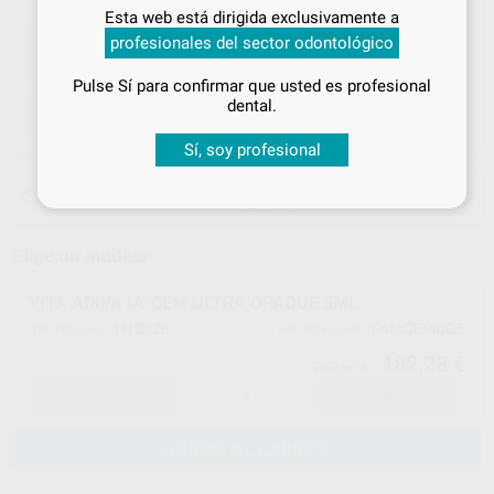
Inicia sesión
para disfrutar de todos
Esta web está dirigida exclusivamente a
tus
descuentos y condiciones
profesionales del sector odontológico
especiales
Pulse Sí para confirmar que usted es profesional
¡Iniciar sesión!
dental.
ELEGIR CANTIDAD
Sí, soy profesional
15 días para cambiar de opinión salvo
anestesias
Elige un modelo
VITA ADIVA IA-CEM ULTRA OPAQUE 5ML
H12428
FAIACEMUO5
Ref. Proclinic
Ref. fabricante
182,28 €
191,87 €
-
+
AÑADIR AL CARRITO