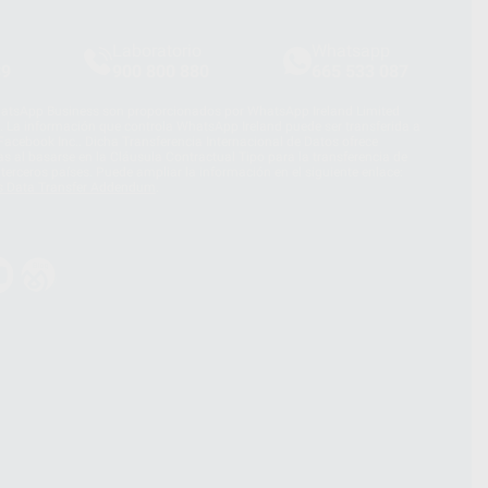
Laboratorio
Whatsapp
39
900 800 880
665 533 087
hatsApp Business son proporcionados por WhatsApp Ireland Limited
. La información que controla WhatsApp Ireland puede ser transferida a
acebook Inc.. Dicha Transferencia Internacional de Datos ofrece
 al basarse en la Cláusula Contractual Tipo para la transferencia de
terceros países. Puede ampliar la información en el siguiente enlace:
s Data Transfer Addendum
.