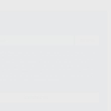
ENVIAR
ue el Responsable del tratamiento de sus Datos Personales es Proclinic
d del tratamiento de sus Datos Personales es el envío de información
imación para el envío de la información comercial es su consentimiento
s únicamente serán cedidos a empresas vinculadas con Proclinic S.A.U.
roductos similares del sector odontológico, siempre bajo su
 habrás cesión internacional de sus Datos Personales. Podrá ejercitar los
 rectificación, supresión, limitación y/o oposición al tratamiento de datos,
és de lopd@proclinic.es. Si desea conocer información adicional sobre el
os personales, acceda a:
Protección de datos
CONTACTO