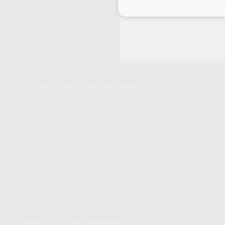
73706
2130106351
Ref. Proclinic
Ref. fabricante
Inicia 
Características del producto
Proclinic informa:
Con la nueva generación de VistaScan con función RFID y Vist
funciones controladas por IA. Esto facilita notablemente su uti
uso y garantiza una calidad de imagen alta y estable.
DÜRR
Productos relacionados