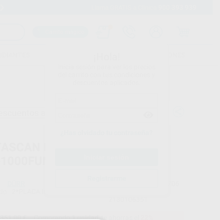
900 393 939
Envíos gratuitos desde 110€
Llama GRATIS a Clínica
Carrito mágico
UDIANTES
FOLLETOS
FORMACIONES
¡Hola!
Inicia sesión para ver los precios
del carrito con tus condiciones y
descuentos aplicados.
escuentos adicionales
¿Has olvidado tu contraseña?
TASCAN IQ PACK S3
+1000FUNDAS)
Registrarme
DÜRR
Ref. Proclinic
73706
do
2*PLACA IQ 3+1000 FUNDAS PROTECTORAS TAMAÑA 3
Ref. fabricante
2130106351
351,00 €
Comprando
1 unidad
te ahorras el
22%