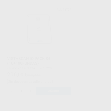
DÜRR
Ref. 73707
VISTASCAN IQ PACK S4
(1U+100FUNDAS)
Envase 1*PLACA IQ 4+100 FUNDAS
PROTECTORAS TAMAÑA 4
206
,00
€
263,00 €
Sin descuentos adicionales
-
+
AÑADIR