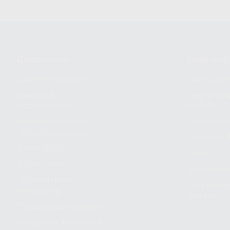
Conócenos
Guía de 
¿Quiénes somos?
Cómo com
Nuestros
Seguimien
compromisos
pedido
Responsabilidad
Devolucio
Social Corporativa
Métodos d
Canal ético
Envío
Código ético
Símbolos 
Sostenibilidad
Compra rá
energética
dientes
Trabaja con nosotros
Preguntas Frecuentes