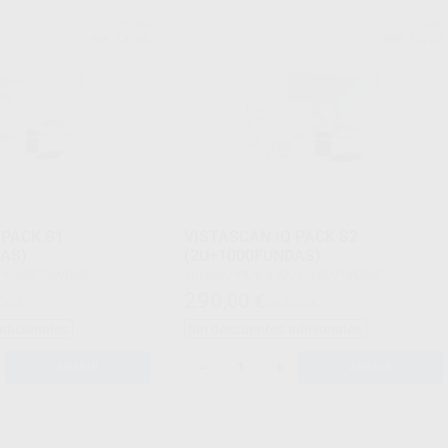
DÜRR
DÜRR
Ref. 73704
Ref. 73705
 PACK S1
VISTASCAN IQ PACK S2
AS)
(2U+1000FUNDAS)
Envase 2*PLACA IQ 2+1000 FUNDAS
AÑA 1
PROTECTORAS TAMAÑA 2
290
,00
€
00 €
367,00 €
adicionales
Sin descuentos adicionales
-
+
AÑADIR
AÑADIR