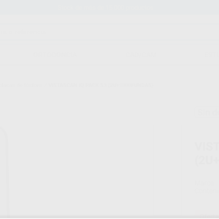
Stock de más de 15.000 productos
ORTODONCIA
CAD/CAM
EST
placas de fósforo.
/
VISTASCAN IQ PACK S3 (2U+1000FUNDAS)
Sin d
VIS
(2U
Marca
Conteni
Oferta