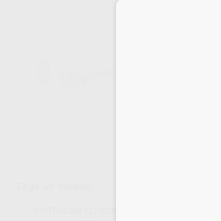
Envíos gratuitos desde 110€
Elige un modelo
VISTASCAN IQ PACK S3 (2U+1000FUNDAS)