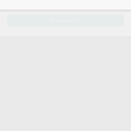
sesión
para disfrutar de todos tus
descuentos y condiciones esp
¡Iniciar sesión!
aSoft AI, las placas radiográficas IQ VistaScan ofrecen numerosas
lización en la rutina diaria de la consulta, aumenta la comodidad de