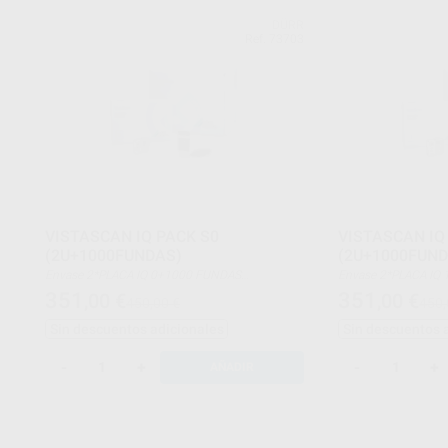
DÜRR
Ref. 73703
VISTASCAN IQ PACK S0
VISTASCAN IQ
(2U+1000FUNDAS)
(2U+1000FUND
Envase 2*PLACA IQ 0+1000 FUNDAS
Envase 2*PLACA IQ 1+1000 FUNDAS
PROTECTORAS TAMAÑA 0
PROTECTORAS TAM
351
351
,00
€
,00
€
450,00 €
450,
Sin descuentos adicionales
Sin descuentos 
-
+
-
+
AÑADIR