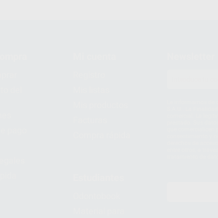
compra
Mi cuenta
Newsletter
prar
Registro
to del
Mis listas
Le informamos de q
Mis productos
S.A.U.. La Finalida
nes
comercial. La legit
Facturas
prestado. Sus dato
e pago
que comercialicen p
Compra rápida
consentimiento y no
derechos de acceso,
entre otros, a trav
tratamiento de dat
legales
pida
Estudiantes
Odontobook
Material para