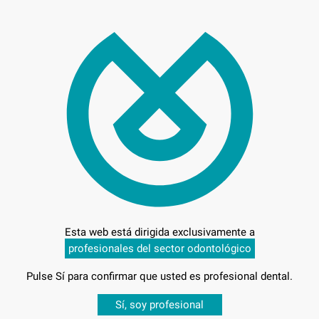
450
Entrega en 24h
Esta web está dirigida exclusivamente a
profesionales del sector odontológico
Pulse Sí para confirmar que usted es profesional dental.
Desbloquea todas tus ventajas
Sí, soy profesional
-