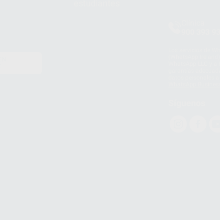
estudiantes
Clínica
900 393 9
Los servicios de W
(WhatsApp Ireland)
EN
WhatsApp LLC y a F
E
garantías adecuadas
datos personales a 
WhatsApp Busines
Síguenos