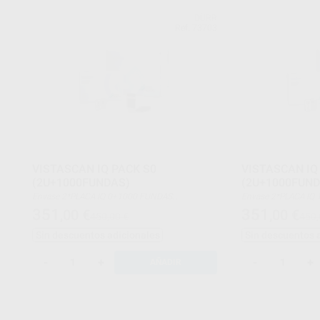
DÜRR
Ref. 73703
VISTASCAN IQ PACK S0
VISTASCAN IQ
(2U+1000FUNDAS)
(2U+1000FUND
Envase 2*PLACA IQ 0+1000 FUNDAS
Envase 2*PLACA IQ 1+1000 FUNDAS
PROTECTORAS TAMAÑA 0
PROTECTORAS TAM
351
351
,00
€
,00
€
450,00 €
450,
Sin descuentos adicionales
Sin descuentos 
-
+
-
+
AÑADIR