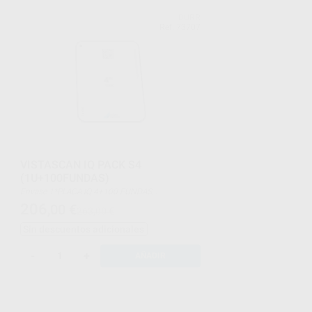
DÜRR
Ref. 73707
VISTASCAN IQ PACK S4
(1U+100FUNDAS)
Envase 1*PLACA IQ 4+100 FUNDAS
PROTECTORAS TAMAÑA 4
206
,00
€
263,00 €
Sin descuentos adicionales
-
+
AÑADIR