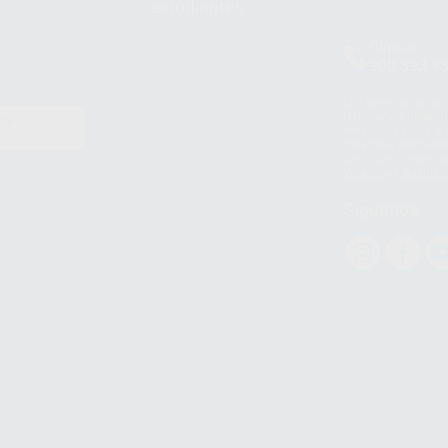
estudiantes
Clínica
900 393 9
Los servicios de W
(WhatsApp Ireland)
EN
WhatsApp LLC y a F
E
garantías adecuadas
datos personales a 
WhatsApp Busines
Síguenos