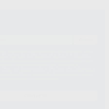
ENVIAR
ue el Responsable del tratamiento de sus Datos Personales es Proclinic
d del tratamiento de sus Datos Personales es el envío de información
imación para el envío de la información comercial es su consentimiento
s únicamente serán cedidos a empresas vinculadas con Proclinic S.A.U.
roductos similares del sector odontológico, siempre bajo su
 habrás cesión internacional de sus Datos Personales. Podrá ejercitar los
 rectificación, supresión, limitación y/o oposición al tratamiento de datos,
és de lopd@proclinic.es. Si desea conocer información adicional sobre el
os personales, acceda a:
Protección de datos
CONTACTO