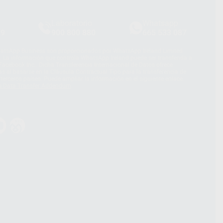
Laboratorio
Whatsapp
39
900 800 880
665 533 087
hatsApp Business son proporcionados por WhatsApp Ireland Limited
. La información que controla WhatsApp Ireland puede ser transferida a
acebook Inc.. Dicha Transferencia Internacional de Datos ofrece
 al basarse en la Cláusula Contractual Tipo para la transferencia de
terceros países. Puede ampliar la información en el siguiente enlace:
s Data Transfer Addendum
.