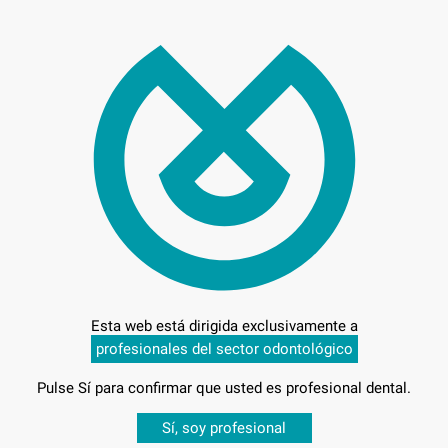
367
Entrega en 24h
Esta web está dirigida exclusivamente a
profesionales del sector odontológico
Pulse Sí para confirmar que usted es profesional dental.
Desbloquea todas tus ventajas
Sí, soy profesional
-