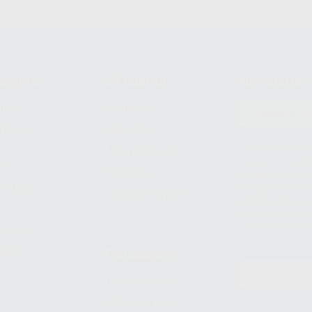
compra
Mi cuenta
Newsletter
prar
Registro
to del
Mis listas
Le informamos de q
Mis productos
S.A.U.. La Finalida
nes
comercial. La legit
Facturas
prestado. Sus dato
e pago
que comercialicen p
Compra rápida
consentimiento y no
derechos de acceso,
entre otros, a trav
tratamiento de dat
legales
pida
Estudiantes
Odontobook
Material para