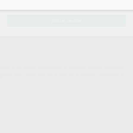
sesión
para disfrutar de todos tus
descuentos y condiciones esp
¡Iniciar sesión!
aSoft AI, las placas radiográficas IQ VistaScan ofrecen numerosas
lización en la rutina diaria de la consulta, aumenta la comodidad de