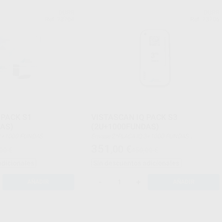
DÜRR
DÜRR
Ref. 73704
Ref. 73706
 PACK S1
VISTASCAN IQ PACK S3
AS)
(2U+1000FUNDAS)
Envase 2*PLACA IQ 3+1000 FUNDAS
AÑA 1
PROTECTORAS TAMAÑA 3
351
,00
€
00 €
450,00 €
adicionales
Sin descuentos adicionales
-
+
AÑADIR
AÑADIR