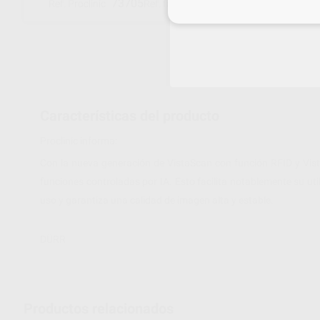
73705
2130106251
Ref. Proclinic
Ref. fabricante
Inicia 
Características del producto
Proclinic informa:
Con la nueva generación de VistaScan con función RFID y Vist
funciones controladas por IA. Esto facilita notablemente su uti
uso y garantiza una calidad de imagen alta y estable.
DÜRR
Productos relacionados