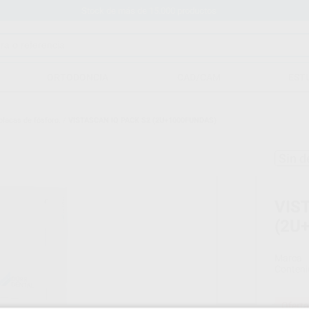
Stock de más de 15.000 productos
ORTODONCIA
CAD/CAM
EST
placas de fósforo.
/
VISTASCAN IQ PACK S2 (2U+1000FUNDAS)
Sin d
VIS
(2U
Marca
Conteni
Oferta