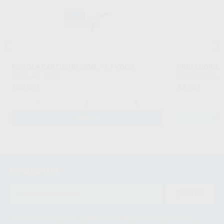
PISTOLA CARTUCHO 50ML - 1:1 VOCO
PROFLUORID 
VOCO
|
Ref. 96810
VOCO
|
Ref. Grup
108
32
,92
€
,30
€
-
+
AÑADIR
SE
Newsletter
ENVIAR
Le informamos de que el Responsable del tratamiento de sus Datos