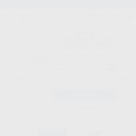
Stock de más de 15.000 productos
¡Hola!
Inicia sesión para ver los precios
del carrito con tus condiciones y
Proclinic
descuentos aplicados.
¿Todavía no tienes nuestra App?
¡Descárgala para ser siempre el primero en conocer nuestras
promociones y descuentos! Disponible en Google Play o App Store.
Google Play
Inicio
/
Clínica
/
Prótesis
/
Resinas para coronas y puentes provisionales
/
¿Has olvidado tu contraseña?
STRUCTUR 2SC A3
Registrarme