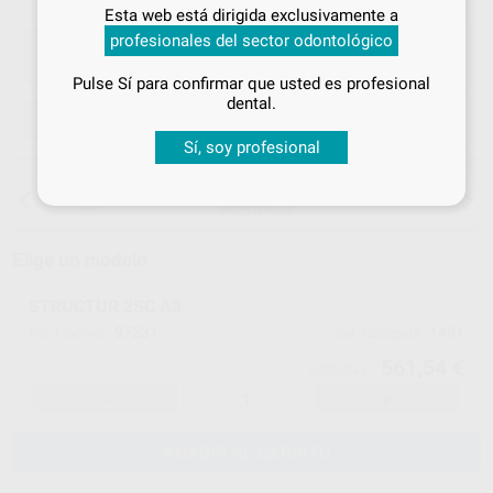
Inicia sesión
para disfrutar de todos
Esta web está dirigida exclusivamente a
tus
descuentos y condiciones
profesionales del sector odontológico
especiales
Pulse Sí para confirmar que usted es profesional
¡Iniciar sesión!
dental.
ELEGIR CANTIDAD
Sí, soy profesional
15 días para cambiar de opinión salvo
anestesias
Elige un modelo
STRUCTUR 2SC A3
97231
1491
Ref. Proclinic
Ref. fabricante
561,54 €
622,20 €
-
+
AÑADIR AL CARRITO