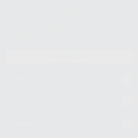
Personales es Proclinic S.A.U.. La Finalidad del tratamiento de sus Datos
Personales es el envío de información comercial. La legitimación para el
envío de la información comercial es su consentimiento prestado. Sus
datos únicamente serán cedidos a empresas vinculadas con Proclinic
S.A.U. que comercialicen productos similares del sector odontológico,
siempre bajo su consentimiento y no habrás cesión internacional de sus
Datos Personales. Podrá ejercitar los derechos de acceso, rectificación,
supresión, limitación y/o oposición al tratamiento de datos, entre otros, a
través de lopd@proclinic.es. Si desea conocer información adicional sobre
el tratamiento de datos personales, acceda a:
Protección de datos
CONTACTO
Mi cuenta
Estudiantes
Conócenos