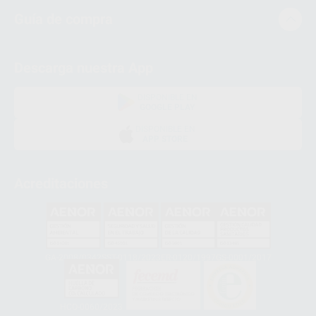
Guía de compra
Descarga nuestra App
DISPONIBLE EN
GOOGLE PLAY
DISPONIBLE EN
APP STORE
Acreditaciones
GA-2008/0342
SST-0118/2023
ER-0120/1997
GS-0001/2017
HCO-0060/2023