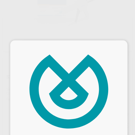
×
STRUCTUR 2SC A3
Marca
VOCO
Contenido
5 cartuchos de 75 g + puntas de mezcla tipo 6
Ref. Proclinic
97231
Ref. fabricante
1491
Precio web
561
,54
€
Desbloquea todas tus ventajas
622,20 €
Precio con IVA incluido 617,69 €