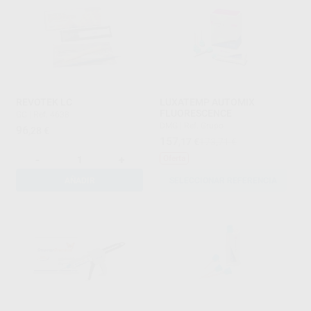
REVOTEK LC
LUXATEMP AUTOMIX
FLUORESCENCE
GC
|
Ref. 4638
DMG
|
Ref. Grupo
96
,28
€
157
,17
€
173,71 €
-
+
Oferta
AÑADIR
SELECCIONAR REFERENCIA