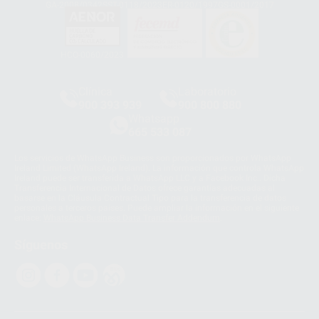
GA-2008/0342
SST-0118/2023
ER-0120/1997
GS-0001/2017
HCO-0060/2023
Clínica
Laboratorio
900 393 939
900 800 880
Whatsapp
665 533 087
Los servicios de WhatsApp Business son proporcionados por WhatsApp
Ireland Limited (WhatsApp Ireland). La información que controla WhatsApp
Ireland puede ser transferida a WhatsApp LLC y a Facebook Inc.. Dicha
Transferencia Internacional de Datos ofrece garantías adecuadas al
basarse en la Cláusula Contractual Tipo para la transferencia de datos
personales a terceros países. Puede ampliar la información en el siguiente
enlace:
WhatsApp Business Data Transfer Addendum
.
Síguenos