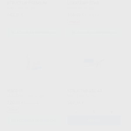
STRUCTUR PREMIUM
LUXATEMP STAR
VOCO
|
Ref. Grupo
DMG
|
Ref. Grupo
142
156
,31
€
,89
€
173,41 €
Oferta
SELECCIONAR REFERENCIA
SELECCIONAR REFERENCIA
VISCO III
STRUCTUR 2SC A3
ANAXDENT
|
Ref. Grupo
VOCO
|
Ref. 97231
120
561
,35
€
133,01 €
,54
€
Oferta
-
+
SELECCIONAR REFERENCIA
AÑADIR