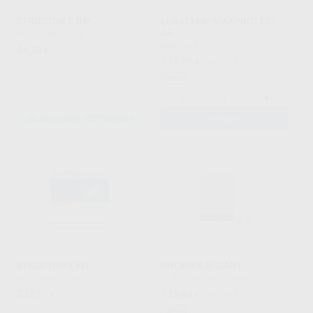
STRUCTUR 2 QM
LUXATEMP MAXPROTECT
A3
VOCO
|
Ref. Grupo
DMG
|
Ref. 9921
44
,36
€
177
,55
€
196,25 €
Oferta
-
+
SELECCIONAR REFERENCIA
AÑADIR
STRUCTUR 3 KIT
PHOENIX BI-CART
VOCO
|
Ref. Grupo
ELSODENT
|
Ref. Grupo
233
126
,51
€
,69
€
140,03 €
Oferta