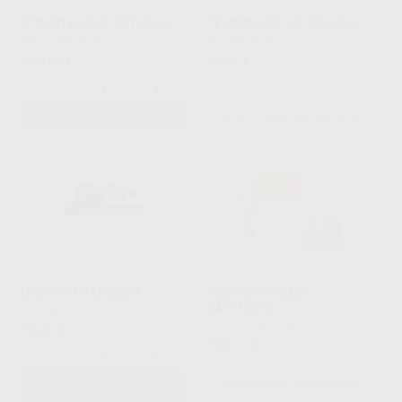
STRUCTUR 2 SC ESTUCHE
TEMPSMART DC JERINGA
VOCO
|
Ref. 4878
GC
|
Ref. Grupo
223
73
,06
€
,62
€
-
+
AÑADIR
SELECCIONAR REFERENCIA
UNIFAST LC LIQUIDO
PREVISION TEMP
CARTUCHO
GC
|
Ref. 56326
KULZER
|
Ref. Grupo
70
,87
€
138
,13
€
-
+
AÑADIR
SELECCIONAR REFERENCIA