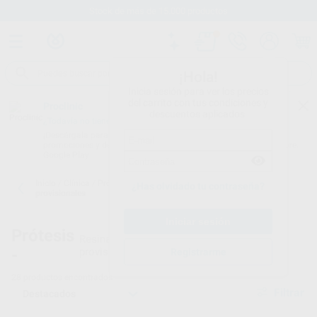
Stock de más de 15.000 productos
¡Hola!
Inicia sesión para ver los precios
del carrito con tus condiciones y
Proclinic
descuentos aplicados.
¿Todavía no tienes nuestra App?
¡Descárgala para ser siempre el primero en conocer nuestras
promociones y descuentos! Disponible en Google Play o App Store.
Google Play
Inicio
/
Clínica
/
Prótesis
/
Resinas para coronas y puentes
¿Has olvidado tu contraseña?
provisionales
Prótesis
Resinas dentales para coronas y puentes
-
provisionales
Registrarme
28
productos encontrados
Filtrar