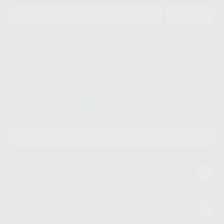
ENVIAR
Le informamos de que el Responsable del tratamiento de sus Datos
Personales es Proclinic S.A.U.. La Finalidad del tratamiento de sus Datos
Personales es el envío de información comercial. La legitimación para el
envío de la información comercial es su consentimiento prestado. Sus
datos únicamente serán cedidos a empresas vinculadas con Proclinic
S.A.U. que comercialicen productos similares del sector odontológico,
siempre bajo su consentimiento y no habrás cesión internacional de sus
Datos Personales. Podrá ejercitar los derechos de acceso, rectificación,
supresión, limitación y/o oposición al tratamiento de datos, entre otros, a
través de lopd@proclinic.es. Si desea conocer información adicional sobre
el tratamiento de datos personales, acceda a:
Protección de datos
CONTACTO
Mi cuenta
Estudiantes