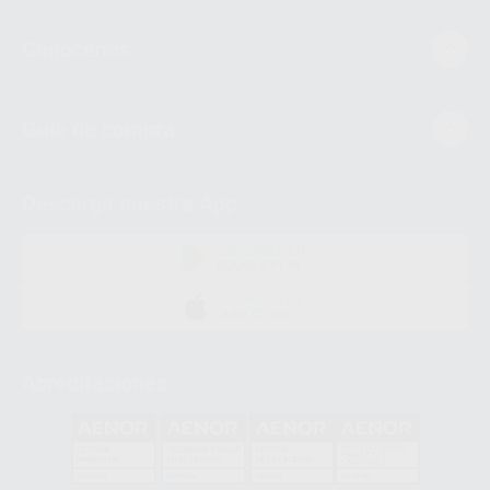
Conócenos
Guía de compra
Descarga nuestra App
DISPONIBLE EN
GOOGLE PLAY
DISPONIBLE EN
APP STORE
Acreditaciones