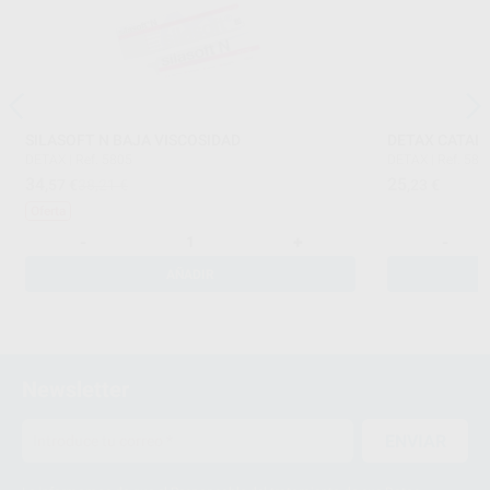
SILASOFT N BAJA VISCOSIDAD
DETAX CATALI
DETAX
|
Ref. 5805
DETAX
|
Ref. 580
34
25
,57
€
38,21 €
,23
€
Oferta
-
+
-
AÑADIR
Newsletter
ENVIAR