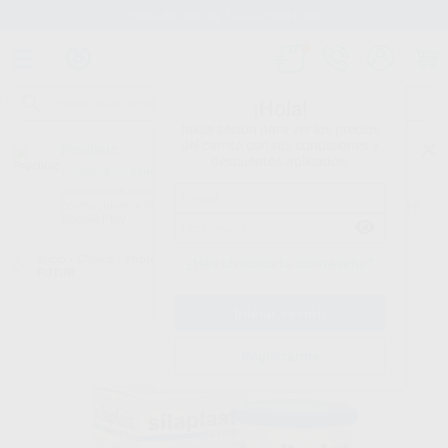
Stock de más de 15.000 productos
¡Hola!
Inicia sesión para ver los precios
del carrito con tus condiciones y
Proclinic
descuentos aplicados.
¿Todavía no tienes nuestra App?
¡Descárgala para ser siempre el primero en conocer nuestras
promociones y descuentos! Disponible en Google Play o App Store.
Google Play
Inicio
/
Clínica
/
Impresión
/
Siliconas de condensación
/
SILAPLAST
¿Has olvidado tu contraseña?
FUTUR
Registrarme