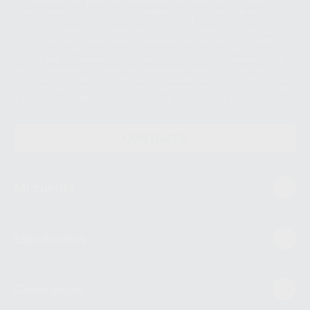
Le informamos de que el Responsable del tratamiento de sus Datos
Personales es Proclinic S.A.U.. La Finalidad del tratamiento de sus Datos
Personales es el envío de información comercial. La legitimación para el
envío de la información comercial es su consentimiento prestado. Sus
datos únicamente serán cedidos a empresas vinculadas con Proclinic
S.A.U. que comercialicen productos similares del sector odontológico,
siempre bajo su consentimiento y no habrás cesión internacional de sus
Datos Personales. Podrá ejercitar los derechos de acceso, rectificación,
supresión, limitación y/o oposición al tratamiento de datos, entre otros, a
través de lopd@proclinic.es. Si desea conocer información adicional sobre
el tratamiento de datos personales, acceda a:
Protección de datos
CONTACTO
Mi cuenta
Estudiantes
Conócenos