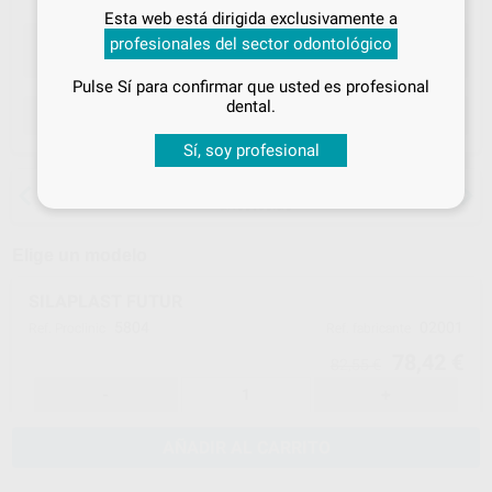
Inicia sesión
para disfrutar de todos
Esta web está dirigida exclusivamente a
tus
descuentos y condiciones
profesionales del sector odontológico
especiales
Pulse Sí para confirmar que usted es profesional
¡Iniciar sesión!
dental.
ELEGIR CANTIDAD
Sí, soy profesional
15 días para cambiar de opinión salvo
anestesias
Elige un modelo
SILAPLAST FUTUR
5804
02001
Ref. Proclinic
Ref. fabricante
78,42 €
82,55 €
-
+
AÑADIR AL CARRITO