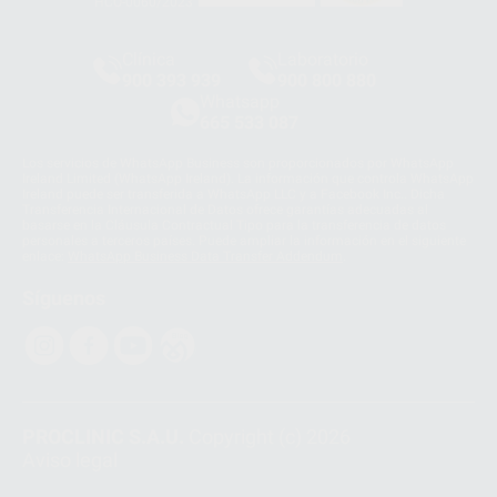
HCO-0060/2023
Clínica
Laboratorio
900 393 939
900 800 880
Whatsapp
665 533 087
Los servicios de WhatsApp Business son proporcionados por WhatsApp
Ireland Limited (WhatsApp Ireland). La información que controla WhatsApp
Ireland puede ser transferida a WhatsApp LLC y a Facebook Inc.. Dicha
Transferencia Internacional de Datos ofrece garantías adecuadas al
basarse en la Cláusula Contractual Tipo para la transferencia de datos
personales a terceros países. Puede ampliar la información en el siguiente
enlace:
WhatsApp Business Data Transfer Addendum
.
Síguenos
PROCLINIC S.A.U.
Copyright (c) 2026
Aviso legal