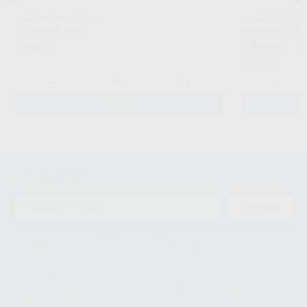
SILAPLAST FUTUR
SILASOFT N B
DETAX
|
Ref. 5804
DETAX
|
Ref. 580
78
34
,42
€
,57
€
38,21 
Oferta
-
+
-
AÑADIR
Newsletter
ENVIAR
Le informamos de que el Responsable del tratamiento de sus Datos
Personales es Proclinic S.A.U.. La Finalidad del tratamiento de sus Datos
Personales es el envío de información comercial. La legitimación para el
envío de la información comercial es su consentimiento prestado. Sus
datos únicamente serán cedidos a empresas vinculadas con Proclinic
S.A.U. que comercialicen productos similares del sector odontológico,
siempre bajo su consentimiento y no habrás cesión internacional de sus
Datos Personales. Podrá ejercitar los derechos de acceso, rectificación,