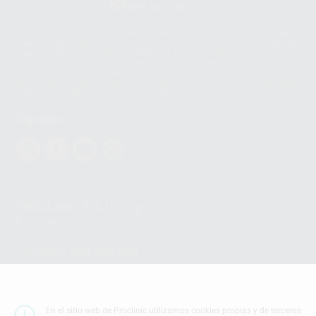
665 533 087
Los servicios de WhatsApp Business son proporcionados por WhatsApp
Ireland Limited (WhatsApp Ireland). La información que controla WhatsApp
Ireland puede ser transferida a WhatsApp LLC y a Facebook Inc.. Dicha
Transferencia Internacional de Datos ofrece garantías adecuadas al
basarse en la Cláusula Contractual Tipo para la transferencia de datos
personales a terceros países. Puede ampliar la información en el siguiente
enlace:
WhatsApp Business Data Transfer Addendum
.
Síguenos
PROCLINIC S.A.U.
Copyright (c) 2026
Aviso legal
Teléfono:
900 393 939
E-mail de contacto:
proclinic@proclinic.es
Condiciones Generales de Contratación
y
Política
de privacidad
En el sitio web de Proclinic utilizamos cookies propias y de terceros