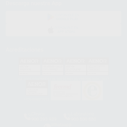
Descarga nuestra App
DISPONIBLE EN
GOOGLE PLAY
DISPONIBLE EN
APP STORE
Acreditaciones
GA-2008/0342
SST-0118/2023
ER-0120/1997
GS-0001/2017
HCO-0060/2023
Clínica
Laboratorio
900 393 939
900 800 880
Whatsapp