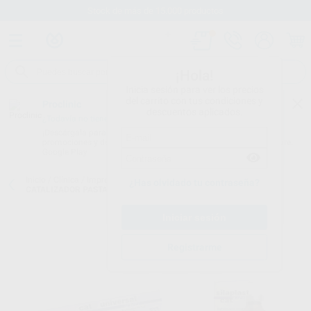
Stock de más de 15.000 productos
¡Hola!
Inicia sesión para ver los precios
del carrito con tus condiciones y
Proclinic
descuentos aplicados.
¿Todavía no tienes nuestra App?
¡Descárgala para ser siempre el primero en conocer nuestras
promociones y descuentos! Disponible en Google Play o App Store.
Google Play
Inicio
/
Clínica
/
Impresión
/
Siliconas de condensación
/
DETAX
¿Has olvidado tu contraseña?
CATALIZADOR PASTA
Registrarme