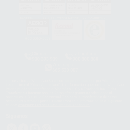
GA-2008/0342
SST-0118/2023
ER-0120/1997
GS-0001/2017
HCO-0060/2023
Clínica
Laboratorio
900 393 939
900 800 880
Whatsapp
665 533 087
Los servicios de WhatsApp Business son proporcionados por WhatsApp
Ireland Limited (WhatsApp Ireland). La información que controla WhatsApp
Ireland puede ser transferida a WhatsApp LLC y a Facebook Inc.. Dicha
Transferencia Internacional de Datos ofrece garantías adecuadas al
basarse en la Cláusula Contractual Tipo para la transferencia de datos
personales a terceros países. Puede ampliar la información en el siguiente
enlace:
WhatsApp Business Data Transfer Addendum
.
Síguenos