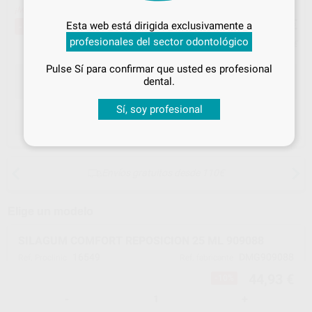
¡Mejor oferta!
44
Inicia sesión
para disfrutar de todos
,93
€
49,67 €
Esta web está dirigida exclusivamente a
-10%
tus
descuentos y condiciones
profesionales del sector odontológico
especiales
Precio con IVA incluido 49,42 €
Pulse Sí para confirmar que usted es profesional
¡Iniciar sesión!
dental.
Sí, soy profesional
ELEGIR CANTIDAD
Envíos gratuitos desde 110€
Elige un modelo
SILAGUM COMFORT REPOSICION 25 ML 909088
16549
DMG909088
Ref. Proclinic
Ref. fabricante
44,93 €
-10%
-
+