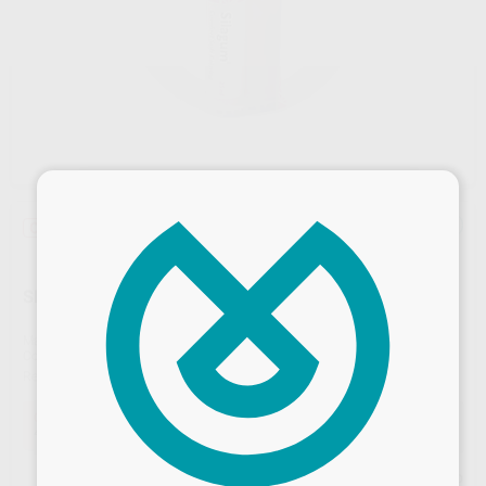
×
Oferta
SILAGUM COMFORT REPOSICION 25 ML 909088
Marca
DMG
Contenido
1 cartucho de 25 ml + 5 puntas mezcladoras
Ref. Proclinic
16549
Ref. fabricante
DMG909088
Oferta
44,93 €
Comprando
1 unidad
te ahorras el
10%
Desbloquea todas tus ventajas
Precio web