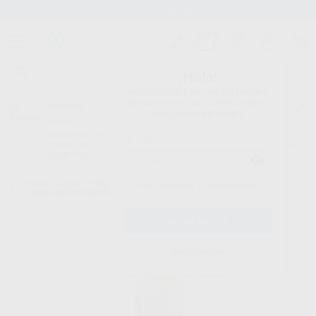
Envíos gratuitos desde 110€
¡Hola!
Inicia sesión para ver los precios
del carrito con tus condiciones y
Proclinic
descuentos aplicados.
¿Todavía no tienes nuestra App?
¡Descárgala para ser siempre el primero en conocer nuestras
promociones y descuentos! Disponible en Google Play o App Store.
Google Play
Inicio
/
Clínica
/
Prótesis
/
Resinas de rebase blando
/
SILAGUM
¿Has olvidado tu contraseña?
COMFORT REPOSICION 25 ML 909088
Registrarme