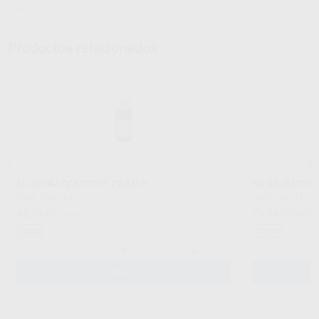
Hojas de seguridad
Productos relacionados
SILAGUM COMFORT PRIMER
SILAGUM COM
DMG
|
Ref. 7647
DMG
|
Ref. 1978
46
74
,51
€
51,41 €
,80
€
82,68 
Oferta
Oferta
-
+
-
AÑADIR