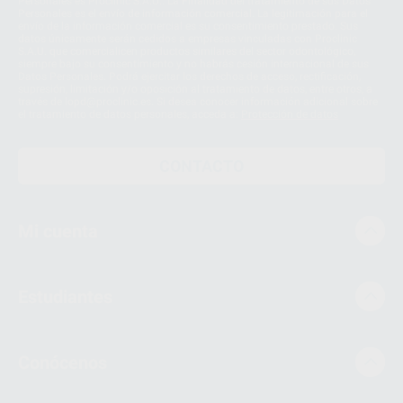
Personales es Proclinic S.A.U.. La Finalidad del tratamiento de sus Datos
Personales es el envío de información comercial. La legitimación para el
envío de la información comercial es su consentimiento prestado. Sus
datos únicamente serán cedidos a empresas vinculadas con Proclinic
S.A.U. que comercialicen productos similares del sector odontológico,
siempre bajo su consentimiento y no habrás cesión internacional de sus
Datos Personales. Podrá ejercitar los derechos de acceso, rectificación,
supresión, limitación y/o oposición al tratamiento de datos, entre otros, a
través de lopd@proclinic.es. Si desea conocer información adicional sobre
el tratamiento de datos personales, acceda a:
Protección de datos
CONTACTO
Mi cuenta
Estudiantes
Conócenos