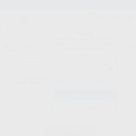
Stock de más de 15.000 productos
¡Hola!
Inicia sesión para ver los precios
del carrito con tus condiciones y
Proclinic
descuentos aplicados.
¿Todavía no tienes nuestra App?
¡Descárgala para ser siempre el primero en conocer nuestras
promociones y descuentos! Disponible en Google Play o App Store.
Google Play
Inicio
/
Clínica
/
Prótesis
/
Resinas de rebase blando
/
SILAGUM
¿Has olvidado tu contraseña?
COMFORT 50 ML
Registrarme