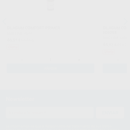
SILAGUM COMFORT PRIMER
SILAGUM COM
909088
DMG
|
Ref. 7647
DMG
|
Ref. 1654
46
,51
€
51,41 €
44
,93
€
49,67 
Oferta
Oferta
-
+
-
AÑADIR
Newsletter
ENVIAR
Le informamos de que el Responsable del tratamiento de sus Datos