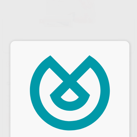
×
Oferta
SILAGUM COMFORT 50 ML
Marca
DMG
Contenido
1 cartucho de 50 ml + puntas de mezcla
Ref. Proclinic
19784
Ref. fabricante
DMG909951
Oferta
74,80 €
Comprando
1 unidad
te ahorras el
10%
Desbloquea todas tus ventajas
Precio web