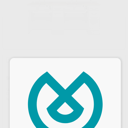
Sin descuentos adicionales
×
SERIE 2000 MESA 2 PUESTOS 2 CAJONERAS 35CM
Marca
IRIDE
Contenido
Toma de corriente y llave de gas posicionado en el copete de la mesa, pistola de aire con entrada automática, interruptores con enchufes para la aspiración y lámparas.
Ref. Proclinic
H98333
Ref. fabricante
BLEK301-35
Precio web
3.867
,94
€