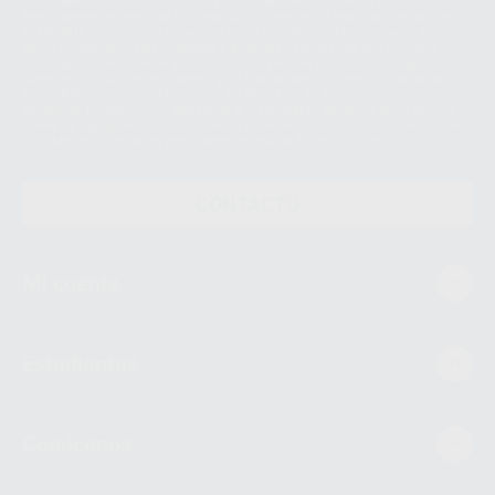
Personales es Proclinic S.A.U.. La Finalidad del tratamiento de sus Datos
Personales es el envío de información comercial. La legitimación para el
envío de la información comercial es su consentimiento prestado. Sus
datos únicamente serán cedidos a empresas vinculadas con Proclinic
S.A.U. que comercialicen productos similares del sector odontológico,
siempre bajo su consentimiento y no habrás cesión internacional de sus
Datos Personales. Podrá ejercitar los derechos de acceso, rectificación,
supresión, limitación y/o oposición al tratamiento de datos, entre otros, a
través de lopd@proclinic.es. Si desea conocer información adicional sobre
el tratamiento de datos personales, acceda a:
Protección de datos
CONTACTO
Mi cuenta
Estudiantes
Conócenos