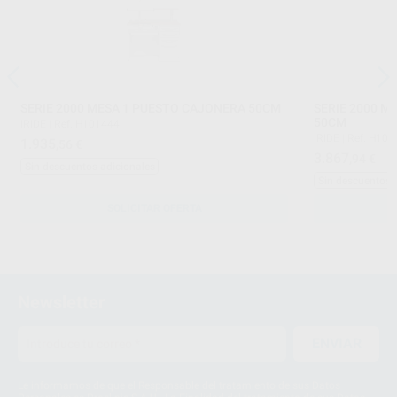
SERIE 2000 MESA 1 PUESTO CAJONERA 50CM
SERIE 2000 M
50CM
IRIDE
|
Ref. H101444
IRIDE
|
Ref. H101
1.935
,56
€
3.867
,94
€
Sin descuentos adicionales
Sin descuentos 
SOLICITAR OFERTA
Newsletter
ENVIAR
Le informamos de que el Responsable del tratamiento de sus Datos