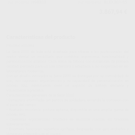
H98333
BLEK301-35
Ref. Proclinic
Ref. fabricante
3.867,94 €
Características del producto
Proclinic informa:
La Serie 2000 de Iride está diseñada para ofrecer a los profesionales del
sector dental un mobiliario que combina ergonomía, funcionalidad y
personalización estética. Cada mesa se fabrica con materiales de primera
calidad, pensada para un uso intensivo y adaptada a las exigencias de los
laboratorios modernos.
Con un diseño innovador, la Serie 2000 se distingue por su comodidad de
uso, sus cajoneras ergonómicas y su capacidad de personalización en
colores RAL, permitiendo crear un espacio de trabajo eficiente y
visualmente agradable.
Características generales de la Serie 2000
• Estructura atornillada: sin puntos de soldadura, evitando la corrosión con
el paso del tiempo.
• Acabado resistente: pintura epóxica, disponible en una amplia gama de
colores RAL.
• Cajoneras ergonómicas: frontales de aluminio macizo, sin tiradores
sobresalientes.
• Encimera funcional: superficie ignífuga, despejada, con gas, enchufes y
lámparas integrados en el copete.