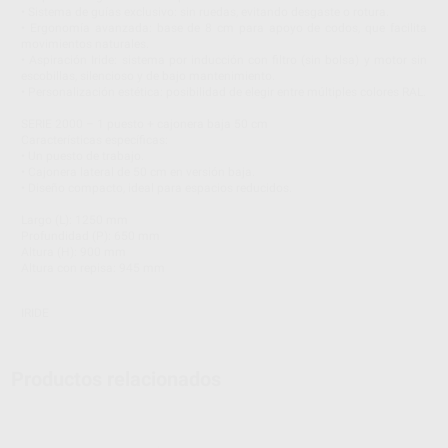
• Sistema de guías exclusivo: sin ruedas, evitando desgaste o rotura.
• Ergonomía avanzada: base de 8 cm para apoyo de codos, que facilita
movimientos naturales.
• Aspiración Iride: sistema por inducción con filtro (sin bolsa) y motor sin
escobillas, silencioso y de bajo mantenimiento.
• Personalización estética: posibilidad de elegir entre múltiples colores RAL.
SERIE 2000 – 1 puesto + cajonera baja 50 cm
Características específicas:
• Un puesto de trabajo.
• Cajonera lateral de 50 cm en versión baja.
• Diseño compacto, ideal para espacios reducidos.
Largo (L): 1250 mm
Profundidad (P): 650 mm
Altura (H): 900 mm
Altura con repisa: 945 mm
IRIDE
Productos relacionados