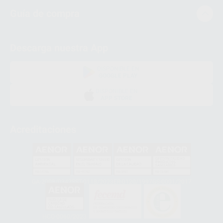
Guía de compra
Descarga nuestra App
DISPONIBLE EN
GOOGLE PLAY
DISPONIBLE EN
APP STORE
Acreditaciones
GA-2008/0342
SST-0118/2023
ER-0120/1997
GS-0001/2017
HCO-0060/2023