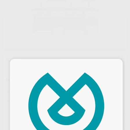
Sin descuentos adicionales
×
SERIE 2000 MESA 2 PUEST 2 CAJONERAS 50CM
Marca
IRIDE
Contenido
Tomas de corriente y llave de gas posicionado en el copete de la mesa, pistola de aire con entrada automática, interruptores con enchufes para la aspiración y lámparas.
Ref. Proclinic
H101447
Ref. fabricante
BLEK301
Precio web
3.867
,94
€