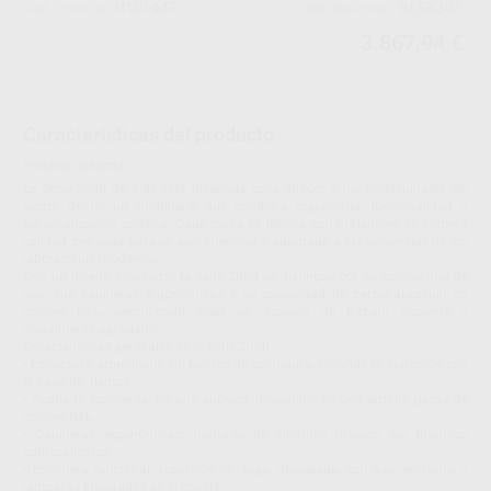
H101447
BLEK301
Ref. Proclinic
Ref. fabricante
3.867,94 €
Características del producto
Proclinic informa:
La Serie 2000 de Iride está diseñada para ofrecer a los profesionales del
sector dental un mobiliario que combina ergonomía, funcionalidad y
personalización estética. Cada mesa se fabrica con materiales de primera
calidad, pensada para un uso intensivo y adaptada a las exigencias de los
laboratorios modernos.
Con un diseño innovador, la Serie 2000 se distingue por su comodidad de
uso, sus cajoneras ergonómicas y su capacidad de personalización en
colores RAL, permitiendo crear un espacio de trabajo eficiente y
visualmente agradable.
Características generales de la Serie 2000
• Estructura atornillada: sin puntos de soldadura, evitando la corrosión con
el paso del tiempo.
• Acabado resistente: pintura epóxica, disponible en una amplia gama de
colores RAL.
• Cajoneras ergonómicas: frontales de aluminio macizo, sin tiradores
sobresalientes.
• Encimera funcional: superficie ignífuga, despejada, con gas, enchufes y
lámparas integrados en el copete.