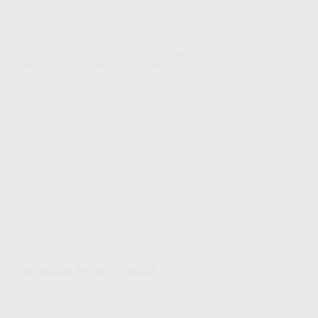
• Sistema de guías exclusivo: sin ruedas, evitando desgaste o rotura.
• Ergonomía avanzada: base de 8 cm para apoyo de codos, que facilita
movimientos naturales.
• Aspiración Iride: sistema por inducción con filtro (sin bolsa) y motor sin
escobillas, silencioso y de bajo mantenimiento.
• Personalización estética: posibilidad de elegir entre múltiples colores RAL.
SERIE 2000 – 2 puestos + 2 cajoneras 50 cm
Características específicas:
• Dos puestos de trabajo.
• Cajoneras laterales de 50 cm en cada puesto.
• Máxima comodidad y almacenamiento para dos profesionales.
Largo (L): 2480 mm
Profundidad (P): 650 mm
Altura (H): 900 mm
Altura con repisa: 945 mm
IRIDE
Productos relacionados