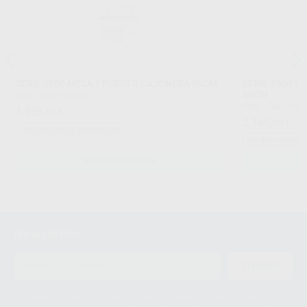
SERIE 2000 MESA 1 PUESTO CAJONERA 50CM
SERIE 2000 1
50CM
IRIDE
|
Ref. H101444
IRIDE
|
Ref. H103
1.935
,56
€
2.140
,00
€
Sin descuentos adicionales
Sin descuentos 
SOLICITAR OFERTA
Newsletter
ENVIAR
Le informamos de que el Responsable del tratamiento de sus Datos