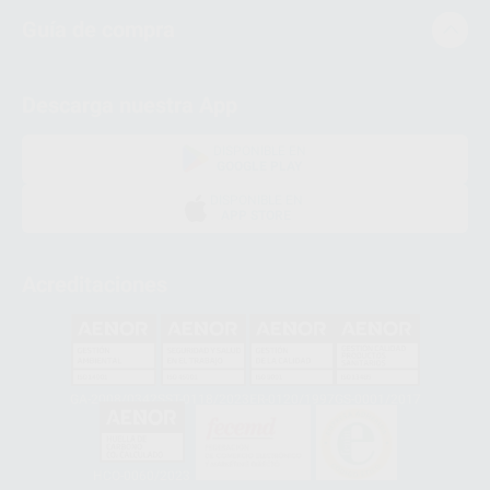
Guía de compra
Descarga nuestra App
DISPONIBLE EN
GOOGLE PLAY
DISPONIBLE EN
APP STORE
Acreditaciones
GA-2008/0342
SST-0118/2023
ER-0120/1997
GS-0001/2017
HCO-0060/2023