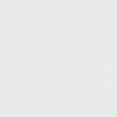
Personales es Proclinic S.A.U.. La Finalidad del tratamiento de sus Datos
Personales es el envío de información comercial. La legitimación para el
envío de la información comercial es su consentimiento prestado. Sus
datos únicamente serán cedidos a empresas vinculadas con Proclinic
S.A.U. que comercialicen productos similares del sector odontológico,
siempre bajo su consentimiento y no habrás cesión internacional de sus
Datos Personales. Podrá ejercitar los derechos de acceso, rectificación,
supresión, limitación y/o oposición al tratamiento de datos, entre otros, a
través de lopd@proclinic.es. Si desea conocer información adicional sobre
el tratamiento de datos personales, acceda a:
Protección de datos
CONTACTO
Mi cuenta
Estudiantes
Conócenos