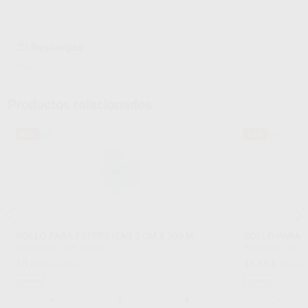
Descargas
Anexo en francés
Productos relacionados
60%
65%
ROLLO PARA ESTERILIZAR 5 CM X 200 M.
ROLLO PARA ES
PROCLINIC
|
Ref. 79934
PROCLINIC
|
Ref.
13
16
,08
€
32,30 €
,65
€
48,03 
Oferta
Oferta
-
+
-