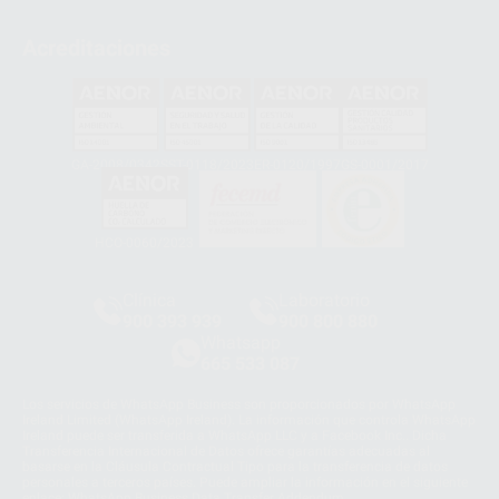
Acreditaciones
GA-2008/0342
SST-0118/2023
ER-0120/1997
GS-0001/2017
HCO-0060/2023
Clínica
Laboratorio
900 393 939
900 800 880
Whatsapp
665 533 087
Los servicios de WhatsApp Business son proporcionados por WhatsApp
Ireland Limited (WhatsApp Ireland). La información que controla WhatsApp
Ireland puede ser transferida a WhatsApp LLC y a Facebook Inc.. Dicha
Transferencia Internacional de Datos ofrece garantías adecuadas al
basarse en la Cláusula Contractual Tipo para la transferencia de datos
personales a terceros países. Puede ampliar la información en el siguiente
enlace:
WhatsApp Business Data Transfer Addendum
.