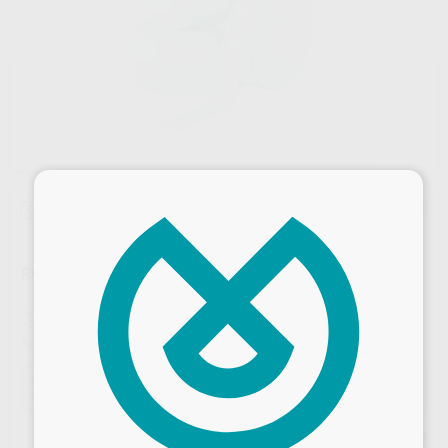
×
Oferta
ROLLO PARA ESTERILIZAR 15 CM X 200 M.
Marca
PROCLINIC
Contenido
1 unidad de 200 m x 15 cm
Ref. Proclinic
79950
Oferta
38,75 €
Comprando
1 unidad
te ahorras el
42%
Precio web