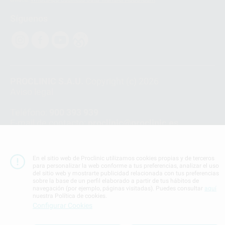
Síguenos
PROCLINIC S.A.U.
Copyright (c) 2026
Aviso legal
Teléfono:
900 393 939
E-mail de contacto:
proclinic@proclinic.es
Condiciones Generales de Contratación
y
Política
de privacidad
En el sitio web de Proclinic utilizamos cookies propias y de terceros
Información Corporativa
para personalizar la web conforme a tus preferencias, analizar el uso
del sitio web y mostrarte publicidad relacionada con tus preferencias
Política de Cookies
sobre la base de un perfil elaborado a partir de tus hábitos de
navegación (por ejemplo, páginas visitadas). Puedes consultar
aquí
nuestra Política de cookies.
SUBIR
Configurar Cookies