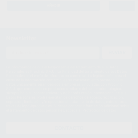
AÑADIR
Newsletter
ENVIAR
Le informamos de que el Responsable del tratamiento de sus Datos
Personales es Proclinic S.A.U.. La Finalidad del tratamiento de sus Datos
Personales es el envío de información comercial. La legitimación para el
envío de la información comercial es su consentimiento prestado. Sus
datos únicamente serán cedidos a empresas vinculadas con Proclinic
S.A.U. que comercialicen productos similares del sector odontológico,
siempre bajo su consentimiento y no habrás cesión internacional de sus
Datos Personales. Podrá ejercitar los derechos de acceso, rectificación,
supresión, limitación y/o oposición al tratamiento de datos, entre otros, a
través de lopd@proclinic.es. Si desea conocer información adicional sobre
el tratamiento de datos personales, acceda a:
Protección de datos
CONTACTO