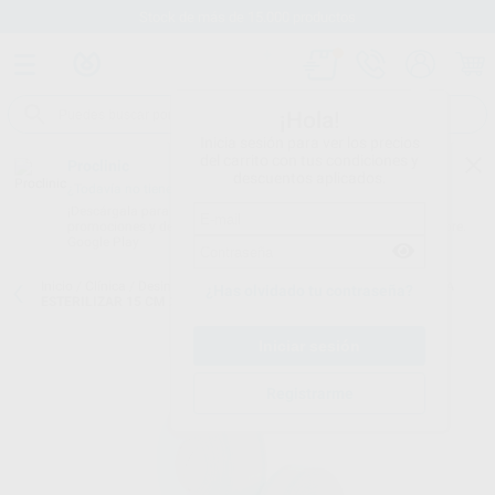
Stock de más de 15.000 productos
¡Hola!
Inicia sesión para ver los precios
del carrito con tus condiciones y
Proclinic
descuentos aplicados.
¿Todavía no tienes nuestra App?
¡Descárgala para ser siempre el primero en conocer nuestras
promociones y descuentos! Disponible en Google Play o App Store.
Google Play
Inicio
/
Clínica
/
Desinfección
/
Rollos de esterilización
/
ROLLO PARA
¿Has olvidado tu contraseña?
ESTERILIZAR 15 CM X 200 M.
Registrarme