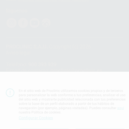
Síguenos
PROCLINIC S.A.U.
Copyright (c) 2026
Aviso legal
Teléfono:
900 393 939
E-mail de contacto:
proclinic@proclinic.es
Condiciones Generales de Contratación
y
Política
de privacidad
En el sitio web de Proclinic utilizamos cookies propias y de terceros
Información Corporativa
para personalizar la web conforme a tus preferencias, analizar el uso
del sitio web y mostrarte publicidad relacionada con tus preferencias
Política de Cookies
sobre la base de un perfil elaborado a partir de tus hábitos de
navegación (por ejemplo, páginas visitadas). Puedes consultar
aquí
nuestra Política de cookies.
SUBIR
Configurar Cookies