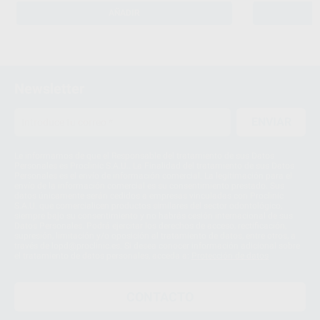
AÑADIR
Newsletter
ENVIAR
Le informamos de que el Responsable del tratamiento de sus Datos
Personales es Proclinic S.A.U.. La Finalidad del tratamiento de sus Datos
Personales es el envío de información comercial. La legitimación para el
envío de la información comercial es su consentimiento prestado. Sus
datos únicamente serán cedidos a empresas vinculadas con Proclinic
S.A.U. que comercialicen productos similares del sector odontológico,
siempre bajo su consentimiento y no habrás cesión internacional de sus
Datos Personales. Podrá ejercitar los derechos de acceso, rectificación,
supresión, limitación y/o oposición al tratamiento de datos, entre otros, a
través de lopd@proclinic.es. Si desea conocer información adicional sobre
el tratamiento de datos personales, acceda a:
Protección de datos
CONTACTO