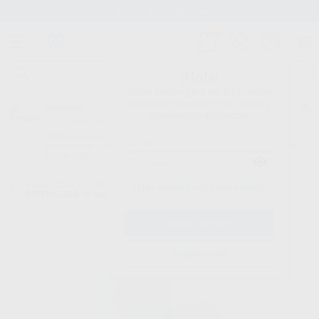
Stock de más de 15.000 productos
¡Hola!
Inicia sesión para ver los precios
del carrito con tus condiciones y
Proclinic
descuentos aplicados.
¿Todavía no tienes nuestra App?
¡Descárgala para ser siempre el primero en conocer nuestras
promociones y descuentos! Disponible en Google Play o App Store.
Google Play
Inicio
/
Clínica
/
Desinfección
/
Rollos de esterilización
/
ROLLO PARA
¿Has olvidado tu contraseña?
ESTERILIZAR 10 CM X 200 M.
Registrarme