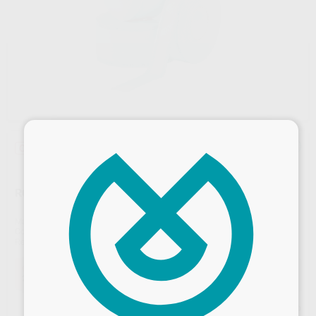
×
Oferta
ROLLO PARA ESTERILIZAR 10 CM X 200 M.
Marca
PROCLINIC
Contenido
1 unidad de 200 m x 10 cm
Ref. Proclinic
79936
Oferta
22,82 €
Comprando
1 unidad
te ahorras el
64%
Precio web