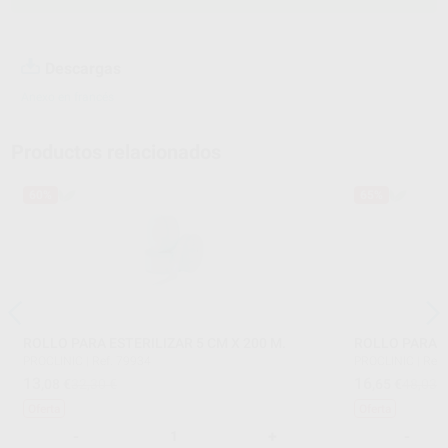
Descargas
Anexo en francés
Productos relacionados
60%
65%
ROLLO PARA ESTERILIZAR 5 CM X 200 M.
ROLLO PARA ES
PROCLINIC
|
Ref. 79934
PROCLINIC
|
Ref.
13
16
,08
€
32,30 €
,65
€
48,03 
Oferta
Oferta
-
+
-