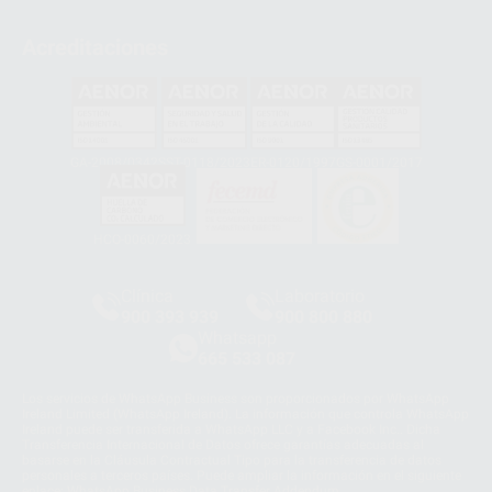
Acreditaciones
GA-2008/0342
SST-0118/2023
ER-0120/1997
GS-0001/2017
HCO-0060/2023
Clínica
Laboratorio
900 393 939
900 800 880
Whatsapp
665 533 087
Los servicios de WhatsApp Business son proporcionados por WhatsApp
Ireland Limited (WhatsApp Ireland). La información que controla WhatsApp
Ireland puede ser transferida a WhatsApp LLC y a Facebook Inc.. Dicha
Transferencia Internacional de Datos ofrece garantías adecuadas al
basarse en la Cláusula Contractual Tipo para la transferencia de datos
personales a terceros países. Puede ampliar la información en el siguiente
enlace:
WhatsApp Business Data Transfer Addendum
.