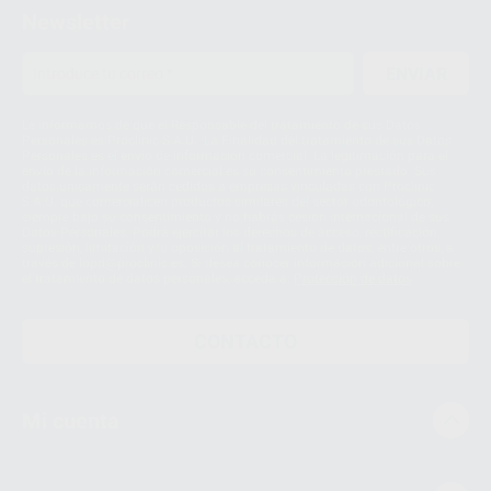
Newsletter
ENVIAR
Le informamos de que el Responsable del tratamiento de sus Datos
Personales es Proclinic S.A.U.. La Finalidad del tratamiento de sus Datos
Personales es el envío de información comercial. La legitimación para el
envío de la información comercial es su consentimiento prestado. Sus
datos únicamente serán cedidos a empresas vinculadas con Proclinic
S.A.U. que comercialicen productos similares del sector odontológico,
siempre bajo su consentimiento y no habrás cesión internacional de sus
Datos Personales. Podrá ejercitar los derechos de acceso, rectificación,
supresión, limitación y/o oposición al tratamiento de datos, entre otros, a
través de lopd@proclinic.es. Si desea conocer información adicional sobre
el tratamiento de datos personales, acceda a:
Protección de datos
CONTACTO
Mi cuenta