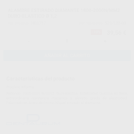
ALAMBRE ESTIRADO DIAMANTE 1800-2000N/MM2
DURO-ELASTICO Ø 1,2
H03717
523-120-00
Ref. Proclinic
Ref. fabricante
39,56 €
-10%
-
+
AÑADIR AL CARRITO
Características del producto
Proclinic informa:
Redondo. 1800-2000 N/mm2. Duro-elástico. Estabilidad Química en Boca,
extraordinaria resistencia mecánica y elevado grado de elasticidad.
Fabricado en Acero de Cromo-Níquel estirado al diamante.