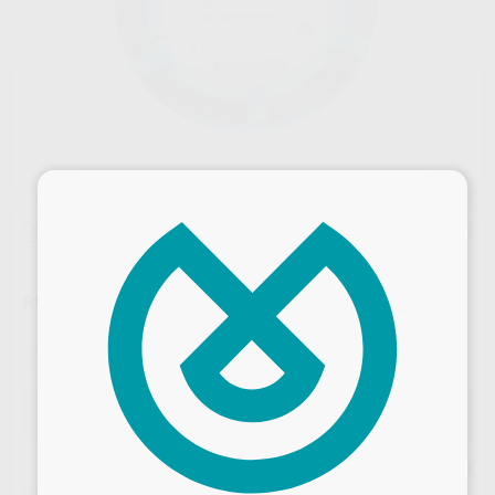
×
Oferta
ROLLO DE ALAMBRE AL DIAMANTE 10 M.
Marca
DENTAURUM
Contenido
10 m.
Oferta
39,56 €
Comprando
1 unidad
te ahorras el
10%
Precio web
Desbloquea todas tus ventajas
¡Mejor oferta!