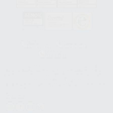
GA-2008/0342
SST-0118/2023
ER-0120/1997
GS-0001/2017
HCO-0060/2023
Clínica
Laboratorio
900 393 939
900 800 880
Whatsapp
665 533 087
Los servicios de WhatsApp Business son proporcionados por WhatsApp
Ireland Limited (WhatsApp Ireland). La información que controla WhatsApp
Ireland puede ser transferida a WhatsApp LLC y a Facebook Inc.. Dicha
Transferencia Internacional de Datos ofrece garantías adecuadas al
basarse en la Cláusula Contractual Tipo para la transferencia de datos
personales a terceros países. Puede ampliar la información en el siguiente
enlace:
WhatsApp Business Data Transfer Addendum
.
Síguenos