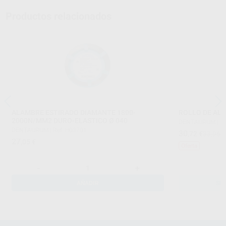
Productos relacionados
ALAMBRE ESTIRADO DIAMANTE 1800-
ROLLO DE AL
2000N/MM2 DURO-ELASTICO Ø 040
DENTAURUM
|
Re
DENTAURUM
|
Ref. H03701
30
,72
€
33,96 
27
,05
€
Oferta
-
+
AÑADIR
SE