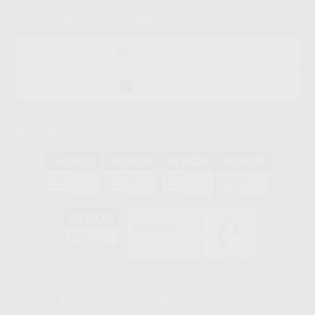
Descarga nuestra App
DISPONIBLE EN
GOOGLE PLAY
DISPONIBLE EN
APP STORE
Acreditaciones
GA-2008/0342
SST-0118/2023
ER-0120/1997
GS-0001/2017
HCO-0060/2023
Clínica
Laboratorio
900 393 939
900 800 880