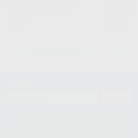
ROLLO DE ALAMBRE AL DIAMANTE
ROLLO DE ALA
DENTAURUM
|
Ref. Grupo
DENTAURUM
|
Re
30
39
,72
€
33,96 €
,56
€
43,72 
Oferta
Oferta
SELECCIONAR REFERENCIA
SE
Newsletter
ENVIAR
Le informamos de que el Responsable del tratamiento de sus Datos
Personales es Proclinic S.A.U.. La Finalidad del tratamiento de sus Datos
Personales es el envío de información comercial. La legitimación para el
envío de la información comercial es su consentimiento prestado. Sus
datos únicamente serán cedidos a empresas vinculadas con Proclinic
S.A.U. que comercialicen productos similares del sector odontológico,
siempre bajo su consentimiento y no habrás cesión internacional de sus