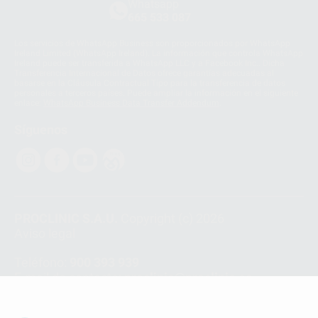
Whatsapp
665 533 087
Los servicios de WhatsApp Business son proporcionados por WhatsApp
Ireland Limited (WhatsApp Ireland). La información que controla WhatsApp
Ireland puede ser transferida a WhatsApp LLC y a Facebook Inc.. Dicha
Transferencia Internacional de Datos ofrece garantías adecuadas al
basarse en la Cláusula Contractual Tipo para la transferencia de datos
personales a terceros países. Puede ampliar la información en el siguiente
enlace:
WhatsApp Business Data Transfer Addendum
.
Síguenos
PROCLINIC S.A.U.
Copyright (c) 2026
Aviso legal
Teléfono:
900 393 939
E-mail de contacto:
proclinic@proclinic.es
Condiciones Generales de Contratación
y
Política