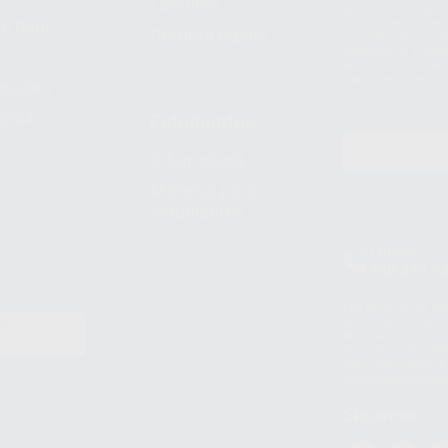
Facturas
prestado. Sus dato
e pago
que comercialicen p
Compra rápida
consentimiento y no
derechos de acceso,
entre otros, a trav
tratamiento de dat
legales
pida
Estudiantes
Odontobook
Material para
estudiantes
Clínica
900 393 9
Los servicios de W
(WhatsApp Ireland)
EN
WhatsApp LLC y a F
E
garantías adecuadas
datos personales a 
WhatsApp Busines
Síguenos