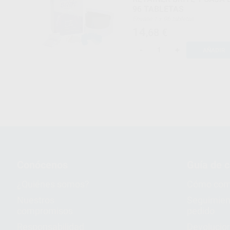
96 TABLETAS
Envase 1 x 96 tabletas
14
,68
€
-
+
AÑADIR
Conócenos
Guía de 
¿Quiénes somos?
Cómo com
Nuestros
Seguimien
compromisos
pedido
Responsabilidad
Devolucio