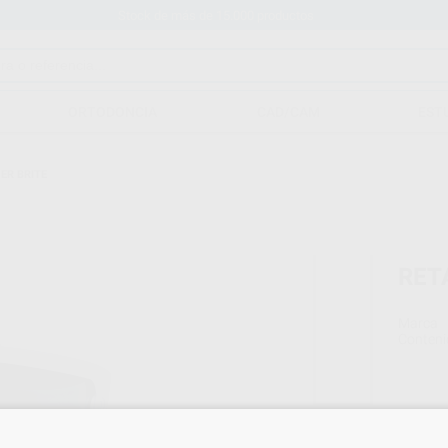
Stock de más de 15.000 productos
ORTODONCIA
CAD/CAM
EST
ER BRITE
RET
Marca
Conteni