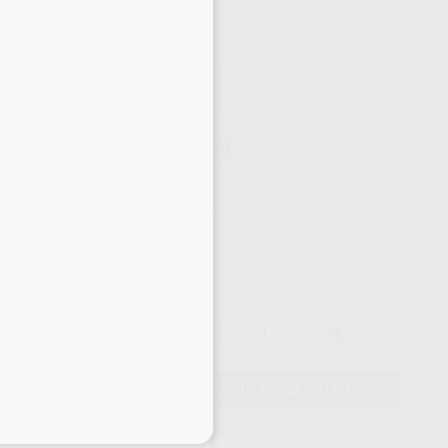
,07
€
49 €
on IVA incluido 8,88 €
ELEGIR CANTIDAD
15 días para cambiar de opinión salvo anestesias
8,49 €
-
+
8,07 €
AÑADIR AL CARRITO
eciales