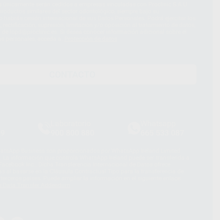
s únicamente serán cedidos a empresas vinculadas con Proclinic S.A.U.
roductos similares del sector odontológico, siempre bajo su
 habrás cesión internacional de sus Datos Personales. Podrá ejercitar los
 rectificación, supresión, limitación y/o oposición al tratamiento de datos,
és de lopd@proclinic.es. Si desea conocer información adicional sobre el
os personales, acceda a:
Protección de datos
CONTACTO
Laboratorio
Whatsapp
39
900 800 880
665 533 087
hatsApp Business son proporcionados por WhatsApp Ireland Limited
. La información que controla WhatsApp Ireland puede ser transferida a
acebook Inc.. Dicha Transferencia Internacional de Datos ofrece
 al basarse en la Cláusula Contractual Tipo para la transferencia de
terceros países. Puede ampliar la información en el siguiente enlace:
s Data Transfer Addendum
.