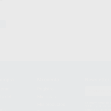
compra
Mi cuenta
Newsletter
prar
Registro
to del
Mis listas
Le informamos de q
Mis productos
S.A.U.. La Finalida
nes
comercial. La legit