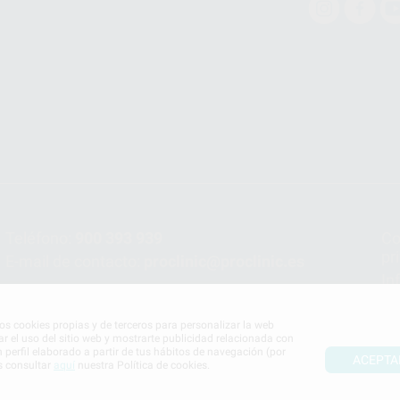
Teléfono:
900 393 939
Co
pr
E-mail de contacto:
proclinic@proclinic.es
In
Po
mos cookies propias y de terceros para personalizar la web
ar el uso del sitio web y mostrarte publicidad relacionada con
n perfil elaborado a partir de tus hábitos de navegación (por
ACEPTA
s consultar
aquí
nuestra Política de cookies.
S