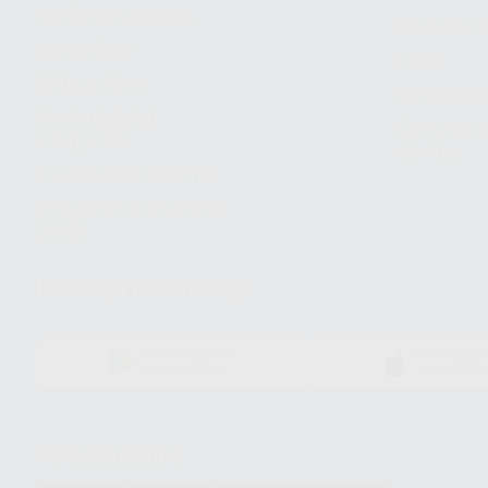
Social Corporativa
Métodos d
Canal ético
Envío
Código ético
Símbolos 
Sostenibilidad
Compra rá
energética
dientes
Trabaja con nosotros
Preguntas Frecuentes
(FAQ)
Descarga nuestra App
DISPONIBLE EN
DISPONIBLE 
GOOGLE PLAY
APP STOR
Acreditaciones