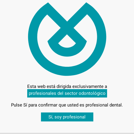
8,
Precio c
Entrega en 24h
Esta web está dirigida exclusivamente a
profesionales del sector odontológico
Pulse Sí para confirmar que usted es profesional dental.
Desbloquea todas tus ventajas
Sí, soy profesional
sesión
para disfrutar de todos tus
descuentos y condiciones esp