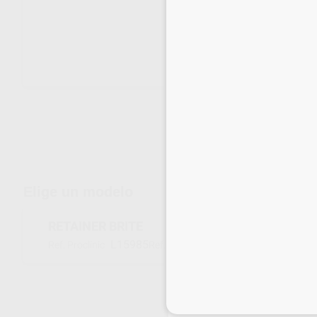
Envíos gratuitos desde 110€
Elige un modelo
RETAINER BRITE
L15985
RB2-36-CASE
Ref. Proclinic
Ref. fabricante
Inicia 