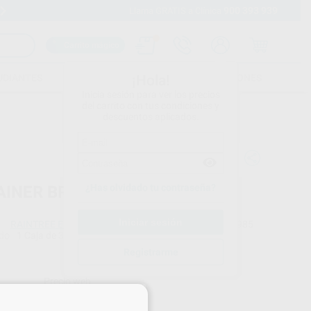
900 393 939
Envíos gratuitos desde 110€
Llama GRATIS a Clínica
Carrito mágico
UDIANTES
FOLLETOS
FORMACIONES
¡Hola!
Inicia sesión para ver los precios
del carrito con tus condiciones y
descuentos aplicados.
¿Has olvidado tu contraseña?
AINER BRITE
RAINTREE ESSIX
Ref. Proclinic
L15985
do
1 Caja de 36 tabletas
Ref. fabricante
RB2-36-CASE
Registrarme
Precio web
×
8