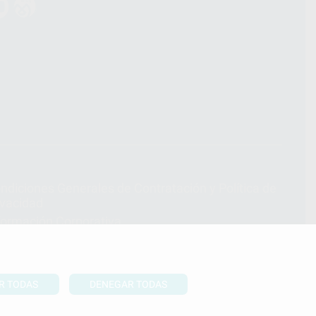
ndiciones Generales de Contratación
y
Política de
ivacidad
formación Corporativa
lítica de Cookies
R TODAS
DENEGAR TODAS
UBIR