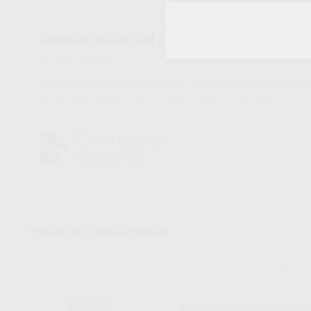
Características del producto
Proclinic informa:
Pastillas de limpieza Retainer Brite. Ahorra tiempo en el gabi
limpiar Retenedores Essix, Hawley, Trainers, Protectores, etc.
Productos relacionados
RAINTREE E
Ref. L1
RETAINER BRITE 1 CAJA DE