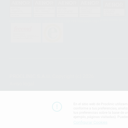
HCO-0060/2023
GA-2008/0342
SST-0118/2023
ER-0120/1997
GS-0001/2017
PROCLINIC S.A.U.
Copyright (c) 2026
Aviso legal
En el sitio web de Proclinic utiliza
conforme a tus preferencias, analiz
tus preferencias sobre la base de u
ejemplo, páginas visitadas). Puede
Configurar Cookies