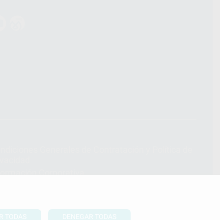
ndiciones Generales de Contratación
y
Política de
ivacidad
formación Corporativa
lítica de Cookies
R TODAS
DENEGAR TODAS