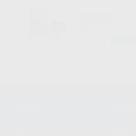
RETAINER BRITE
Caja 1 Caja de 36 tabletas
8
,07
€
-
+
AÑADIR
Conócenos
Guía de 
¿Quiénes somos?
Cómo com
Nuestros
Seguimien