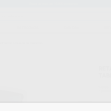
Stock de más de 15.000 productos
ORTODONCIA
CAD/CAM
EST
ER BRITE 1 CAJA DE 96 TABLETAS
RET
TAB
Marca
Conteni