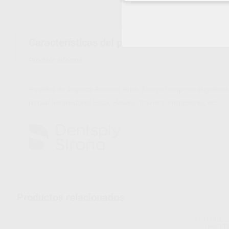
Características del producto
Proclinic informa:
Pastillas de limpieza Retainer Brite. Ahorra tiempo en el gabi
limpiar Retenedores Essix, Hawley, Trainers, Protectores, etc.
Productos relacionados
RAINTREE E
Ref. L1