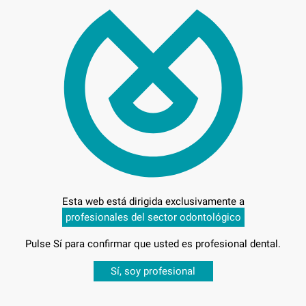
15,
Preci
Entrega en 24h
Esta web está dirigida exclusivamente a
profesionales del sector odontológico
Pulse Sí para confirmar que usted es profesional dental.
Desbloquea todas tus ventajas
Sí, soy profesional
sesión
para disfrutar de todos tus
descuentos y condiciones esp