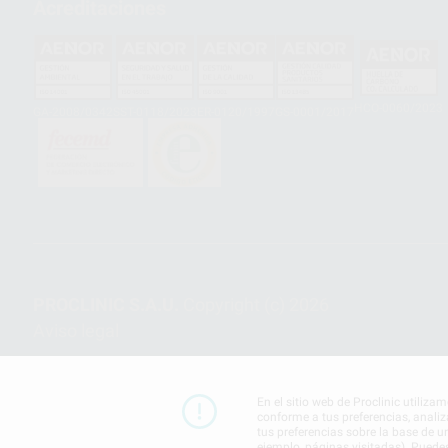
Acreditaciones
HCO-0060/2023
GA-2008/0342
SST-0118/2023
ER-0120/1997
GS-0001/2017
PROCLINIC S.A.U.
Copyright (c) 2026
Aviso legal
En el sitio web de Proclinic utiliza
conforme a tus preferencias, analiz
tus preferencias sobre la base de u
ejemplo, páginas visitadas). Puede