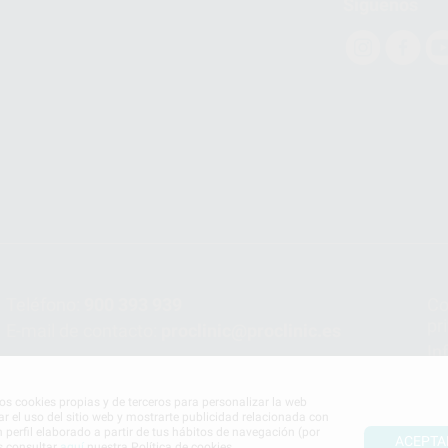
Síguenos
Teléfono:
900 393 939
Co
pr
E-mail de contacto:
proclinic@proclinic.es
In
Po
mos cookies propias y de terceros para personalizar la web
ar el uso del sitio web y mostrarte publicidad relacionada con
n perfil elaborado a partir de tus hábitos de navegación (por
ACEPTA
s consultar
aquí
nuestra Política de cookies.