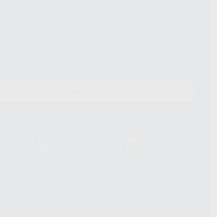
ue el Responsable del tratamiento de sus Datos Personales es Proclinic
d del tratamiento de sus Datos Personales es el envío de información
imación para el envío de la información comercial es su consentimiento
s únicamente serán cedidos a empresas vinculadas con Proclinic S.A.U.
roductos similares del sector odontológico, siempre bajo su
 habrás cesión internacional de sus Datos Personales. Podrá ejercitar los
 rectificación, supresión, limitación y/o oposición al tratamiento de datos,
és de lopd@proclinic.es. Si desea conocer información adicional sobre el
os personales, acceda a:
Protección de datos
CONTACTO
Laboratorio
Whatsapp
39
900 800 880
665 533 087
hatsApp Business son proporcionados por WhatsApp Ireland Limited
. La información que controla WhatsApp Ireland puede ser transferida a
acebook Inc.. Dicha Transferencia Internacional de Datos ofrece
 al basarse en la Cláusula Contractual Tipo para la transferencia de
terceros países. Puede ampliar la información en el siguiente enlace:
s Data Transfer Addendum
.