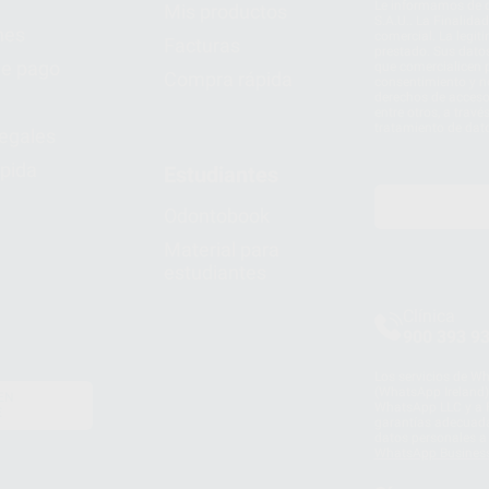
Le informamos de q
Mis productos
S.A.U.. La Finalida
nes
comercial. La legit
Facturas
prestado. Sus dato
e pago
que comercialicen p
Compra rápida
consentimiento y no
derechos de acceso,
entre otros, a trav
tratamiento de dat
legales
pida
Estudiantes
Odontobook
Material para
estudiantes
Clínica
900 393 9
Los servicios de W
(WhatsApp Ireland)
EN
WhatsApp LLC y a F
E
garantías adecuadas
datos personales a 
WhatsApp Busines