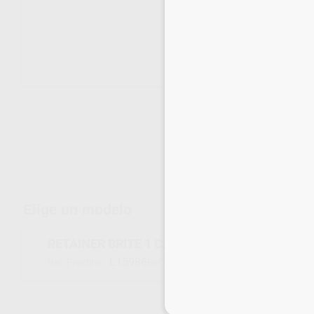
Envíos gratuitos desde 110€
Elige un modelo
RETAINER BRITE 1 CAJA DE 96 TABLETAS
L15986
RB2-92-CASE
Ref. Proclinic
Ref. fabricante
Inicia 