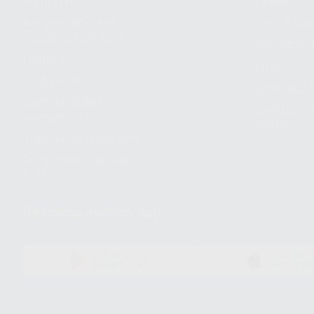
compromisos
pedido
Responsabilidad
Devolucio
Social Corporativa
Métodos d
Canal ético
Envío
Código ético
Símbolos 
Sostenibilidad
Compra rá
energética
dientes
Trabaja con nosotros
Preguntas Frecuentes
(FAQ)
Descarga nuestra App
DISPONIBLE EN
DISPONIBLE 
GOOGLE PLAY
APP STOR