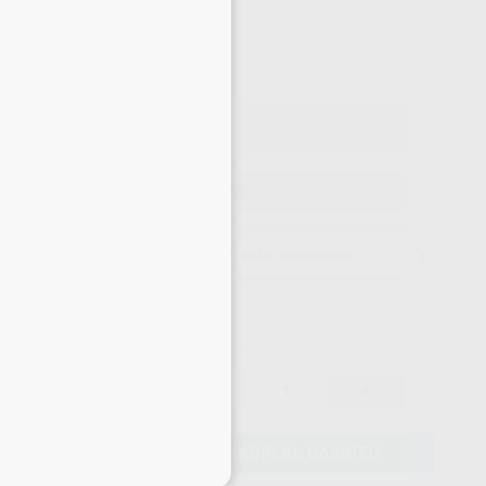
14
,68
€
45 €
o con IVA incluido 16,15 €
ELEGIR CANTIDAD
15 días para cambiar de opinión salvo anestesias
15,45 €
-
+
14,68 €
AÑADIR AL CARRITO
eciales