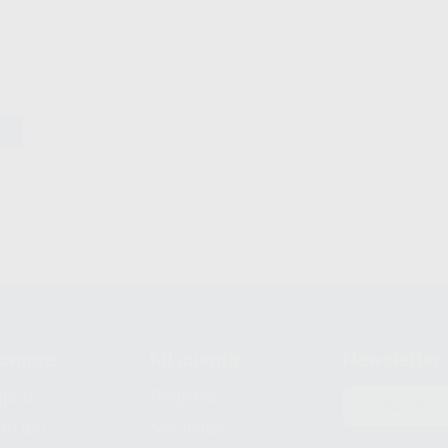
compra
Mi cuenta
Newsletter
prar
Registro
to del
Mis listas