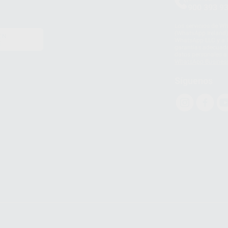
900 393 9
Los servicios de W
(WhatsApp Ireland)
EN
WhatsApp LLC y a F
E
garantías adecuadas
datos personales a 
WhatsApp Busines
Síguenos