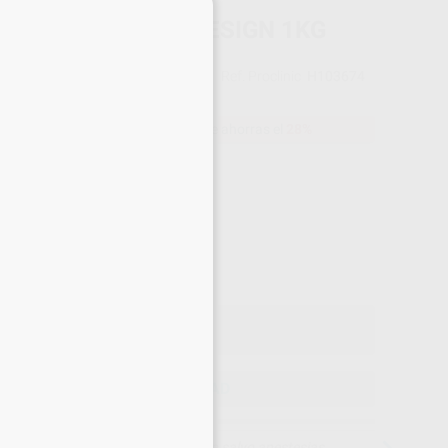
×
INA 3D GINGIVA 4DESIGN 1KG
4DESIGN
Ref. Proclinic
H103674
do
1.000 gr
148,27 €
Comprando
1 unidad
te ahorras el
28%
Precio web
-28%
¡Mejor oferta!
148
,27
€
,28 €
Precio con IVA incluido 179,41 €
ELEGIR CANTIDAD
15 días para cambiar de opinión salvo anestesias