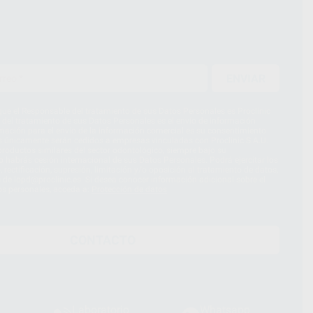
ENVIAR
ue el Responsable del tratamiento de sus Datos Personales es Proclinic
d del tratamiento de sus Datos Personales es el envío de información
imación para el envío de la información comercial es su consentimiento
s únicamente serán cedidos a empresas vinculadas con Proclinic S.A.U.
roductos similares del sector odontológico, siempre bajo su
 habrás cesión internacional de sus Datos Personales. Podrá ejercitar los
 rectificación, supresión, limitación y/o oposición al tratamiento de datos,
és de lopd@proclinic.es. Si desea conocer información adicional sobre el
os personales, acceda a:
Protección de datos
CONTACTO
Laboratorio
Whatsapp