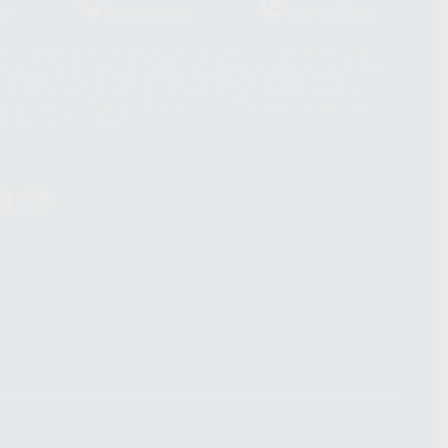
39
900 800 880
665 533 087
hatsApp Business son proporcionados por WhatsApp Ireland Limited
. La información que controla WhatsApp Ireland puede ser transferida a
acebook Inc.. Dicha Transferencia Internacional de Datos ofrece
 al basarse en la Cláusula Contractual Tipo para la transferencia de
terceros países. Puede ampliar la información en el siguiente enlace:
s Data Transfer Addendum
.