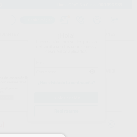
900 393 939
Envíos gratuitos desde 110€
Llama GRATIS a Clínica
Carrito mágico
UDIANTES
FOLLETOS
FORMACIONES
¡Hola!
Inicia sesión para ver los precios
del carrito con tus condiciones y
descuentos aplicados.
¿Has olvidado tu contraseña?
Registrarme
a