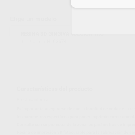
Inicia 
Elige un modelo
RESINA 3D GINGIVA 4DESIGN 1KG
H103674
Ref. Proclinic
Características del producto
Proclinic informa:
Es importante asegurarse de que la longitud de onda de la re
los parámetros específicos para poder imprimir correctament
Consulte con su promotor de la zona los parámetros de impre
Resina de impresión 3D fotocurable para la fabricación de en