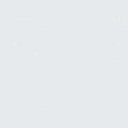
Conócenos
Guía de 
¿Quiénes somos?
Cómo com
Nuestros
Seguimien
compromisos
pedido
Responsabilidad
Devolucio
Social Corporativa
Métodos d
Canal ético
Envío
Código ético
Símbolos 
Sostenibilidad
Compra rá
energética
dientes
Trabaja con nosotros
Preguntas Frecuentes
(FAQ)