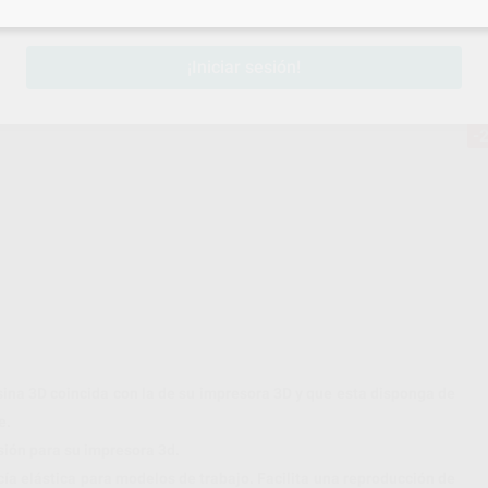
sesión
para disfrutar de todos tus
descuentos y condiciones esp
¡Iniciar sesión!
-
sina 3D coincida con la de su impresora 3D y que esta disponga de
e.
sión para su impresora 3d.
cía elástica para modelos de trabajo. Facilita una reproducción de