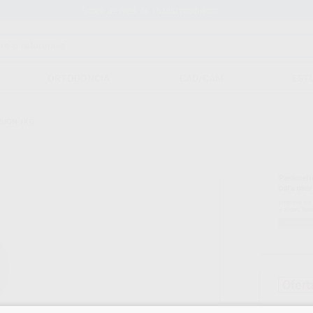
Stock de más de 15.000 productos
ORTODONCIA
CAD/CAM
EST
ESIGN 1KG
Ofert