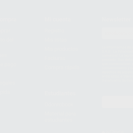
compra
Mi cuenta
Newsletter
prar
Registro
to del
Mis listas
Le informamos de q
Mis productos
S.A.U.. La Finalida
nes
comercial. La legit
Facturas
prestado. Sus dato
e pago
que comercialicen p
Compra rápida
consentimiento y no
derechos de acceso,
entre otros, a trav
tratamiento de dat
legales
pida
Estudiantes
Odontobook
Material para
estudiantes
Clínica