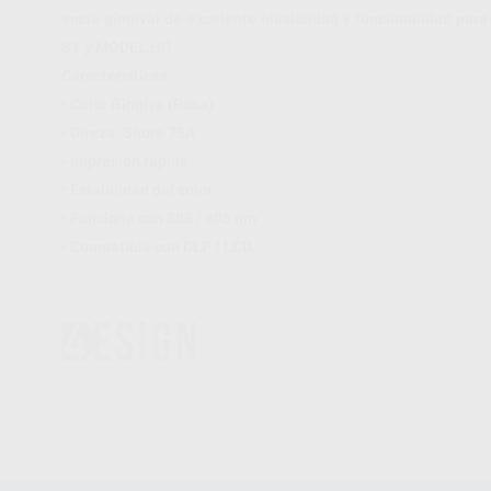
encía gingival de excelente elasticidad y funcionalidad p
ST y MODEL HP.
Características:
• Color Gingiva (Rosa)
• Direza: Shore 75A
• Impresión rápida
• Estabilidad del color
• Funciona con 385 / 405 nm
• Compatible con DLP / LCD