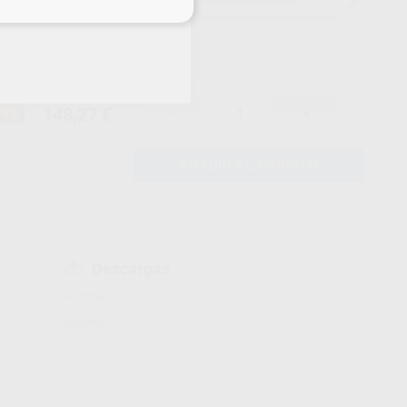
eciales
148,27 €
28%
-
+
AÑADIR AL CARRITO
Descargas
Archivo 1
Archivo 1