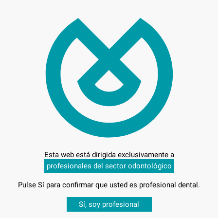
RES
Marca
Conteni
Oferta
206
Esta web está dirigida exclusivamente a
profesionales del sector odontológico
Pulse Sí para confirmar que usted es profesional dental.
Desbloquea todas tus ventajas
Sí, soy profesional
Entrega en 24h