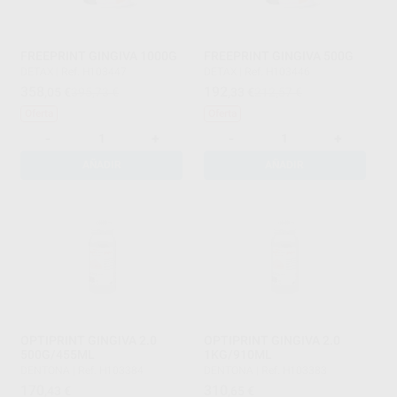
FREEPRINT GINGIVA 1000G
FREEPRINT GINGIVA 500G
DETAX
|
Ref. H103447
DETAX
|
Ref. H103446
358
192
,05
€
395,73 €
,33
€
212,57 €
Oferta
Oferta
-
+
-
+
AÑADIR
AÑADIR
OPTIPRINT GINGIVA 2.0
OPTIPRINT GINGIVA 2.0
500G/455ML
1KG/910ML
DENTONA
|
Ref. H103384
DENTONA
|
Ref. H103383
170
310
,43
€
,65
€