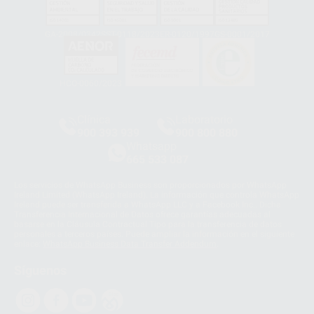
GA-2008/0342
SST-0118/2023
ER-0120/1997
GS-0001/2017
HCO-0060/2023
Clínica
Laboratorio
900 393 939
900 800 880
Whatsapp
665 533 087
Los servicios de WhatsApp Business son proporcionados por WhatsApp
Ireland Limited (WhatsApp Ireland). La información que controla WhatsApp
Ireland puede ser transferida a WhatsApp LLC y a Facebook Inc.. Dicha
Transferencia Internacional de Datos ofrece garantías adecuadas al
basarse en la Cláusula Contractual Tipo para la transferencia de datos
personales a terceros países. Puede ampliar la información en el siguiente
enlace:
WhatsApp Business Data Transfer Addendum
.
Síguenos