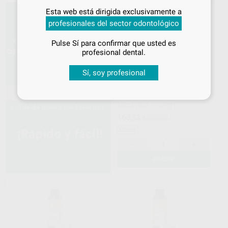
Inicia sesión
para disfrutar de todos
Esta web está dirigida exclusivamente a
tus
descuentos y condiciones
profesionales del sector odontológico
especiales
Pulse Sí para confirmar que usted es
¡Iniciar sesión!
profesional dental.
Sí, soy profesional
DENTAGUM ENCIA 1 KILO
385NM
ASIGA
|
Ref. H103521
163
,53
€
202,52 €
Oferta
-
+
AÑADIR