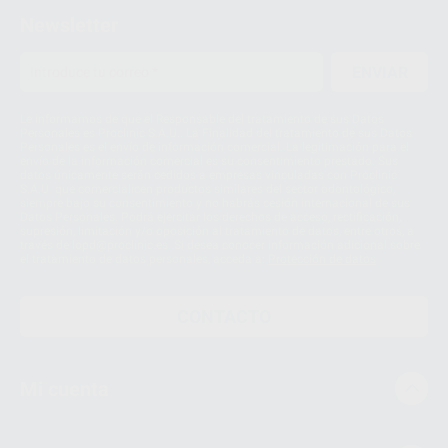
Newsletter
ENVIAR
Le informamos de que el Responsable del tratamiento de sus Datos
Personales es Proclinic S.A.U.. La Finalidad del tratamiento de sus Datos
Personales es el envío de información comercial. La legitimación para el
envío de la información comercial es su consentimiento prestado. Sus
datos únicamente serán cedidos a empresas vinculadas con Proclinic
S.A.U. que comercialicen productos similares del sector odontológico,
siempre bajo su consentimiento y no habrás cesión internacional de sus
Datos Personales. Podrá ejercitar los derechos de acceso, rectificación,
supresión, limitación y/o oposición al tratamiento de datos, entre otros, a
través de lopd@proclinic.es. Si desea conocer información adicional sobre
el tratamiento de datos personales, acceda a:
Protección de datos
CONTACTO
Mi cuenta