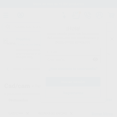
Stock de más de 15.000 productos
¡Hola!
Inicia sesión para ver los precios
del carrito con tus condiciones y
Proclinic
descuentos aplicados.
¿Todavía no tienes nuestra App?
¡Descárgala para ser siempre el primero en conocer nuestras
promociones y descuentos! Disponible en Google Play o App Store.
Google Play
¿Has olvidado tu contraseña?
Inicio
/
Laboratorio
/
Cad/cam
/
Resinas 3d encias
Cad/cam -
Resinas 3d encias
Registrarme
8
productos encontrados
Filtrar
CAD/CAM
RESINAS 3D ENCIAS
Borrar filtros