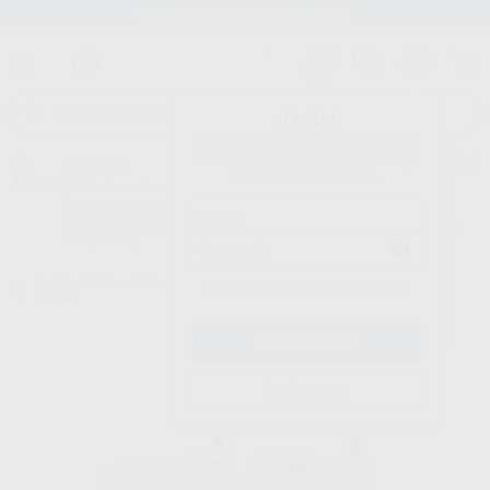
Stock de más de 15.000 productos
¡Hola!
Inicia sesión para ver los precios
del carrito con tus condiciones y
Proclinic
descuentos aplicados.
¿Todavía no tienes nuestra App?
¡Descárgala para ser siempre el primero en conocer nuestras
promociones y descuentos! Disponible en Google Play o App Store.
Google Play
Inicio
/
Clínica
/
Prótesis
/
Resinas de rebase blando
/
RELINE SOFT
¿Has olvidado tu contraseña?
INTRO
Registrarme