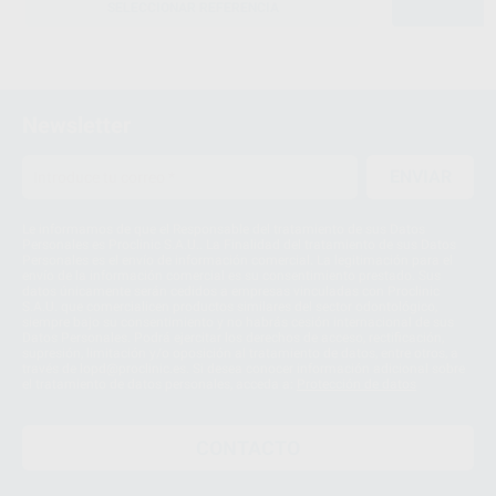
SELECCIONAR REFERENCIA
Newsletter
ENVIAR
Le informamos de que el Responsable del tratamiento de sus Datos
Personales es Proclinic S.A.U.. La Finalidad del tratamiento de sus Datos
Personales es el envío de información comercial. La legitimación para el
envío de la información comercial es su consentimiento prestado. Sus
datos únicamente serán cedidos a empresas vinculadas con Proclinic
S.A.U. que comercialicen productos similares del sector odontológico,
siempre bajo su consentimiento y no habrás cesión internacional de sus
Datos Personales. Podrá ejercitar los derechos de acceso, rectificación,
supresión, limitación y/o oposición al tratamiento de datos, entre otros, a
través de lopd@proclinic.es. Si desea conocer información adicional sobre
el tratamiento de datos personales, acceda a:
Protección de datos
CONTACTO