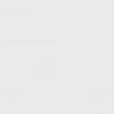
Descargas
Instrucciones de uso
Hojas de seguridad
Productos relacionados
RELINE
RELINE II PRI
GC
|
Ref. Grupo
GC
|
Ref. 46015
81
110
,98
€
,10
€
-