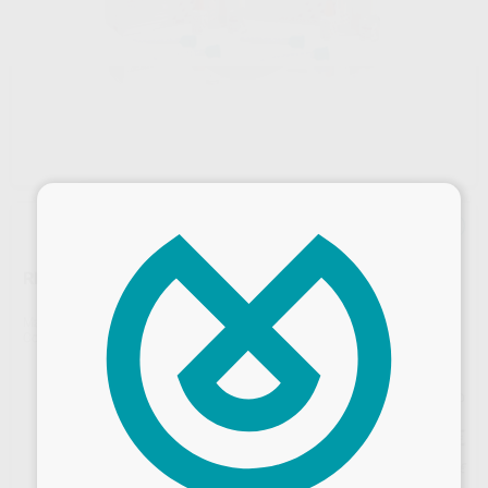
×
RELINE SOFT INTRO
Marca
GC
Contenido
1 cartucho de 62 g + 6 puntas de mezcla + primer R de 12 g + modificador A de 10 g + modificador B de 10 g
Precio web
304
,85
€
320,90 €
Precio con IVA incluido 335,34 €