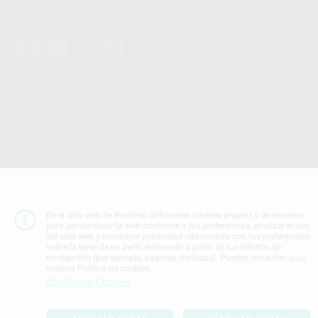
Síguenos
PROCLINIC S.A.U.
Copyright (c) 2026
Aviso legal
Teléfono:
900 393 939
E-mail de contacto:
proclinic@proclinic.es
Condiciones Generales de Contratación
y
Política
de privacidad
En el sitio web de Proclinic utilizamos cookies propias y de terceros
Información Corporativa
para personalizar la web conforme a tus preferencias, analizar el uso
del sitio web y mostrarte publicidad relacionada con tus preferencias
Política de Cookies
sobre la base de un perfil elaborado a partir de tus hábitos de
navegación (por ejemplo, páginas visitadas). Puedes consultar
aquí
nuestra Política de cookies.
SUBIR
Configurar Cookies