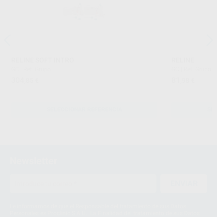
RELINE SOFT INTRO
RELINE
GC
|
Ref. Grupo
GC
|
Ref. Grupo
304
81
,85
€
,98
€
SELECCIONAR REFERENCIA
SE
Newsletter
ENVIAR
Le informamos de que el Responsable del tratamiento de sus Datos
Personales es Proclinic S.A.U.. La Finalidad del tratamiento de sus Datos