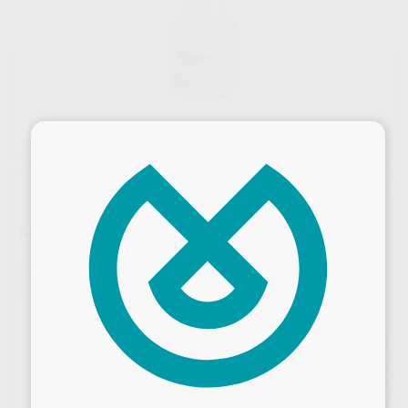
×
RELINE II PRIMER LIQUIDO 10ML GC
Marca
GC
Contenido
10 ml (8 g)
Ref. Proclinic
46015
Ref. fabricante
010273
Precio web
110
,10
€
115,90 €
Desbloquea todas tus ventajas
Precio con IVA incluido 133,22 €