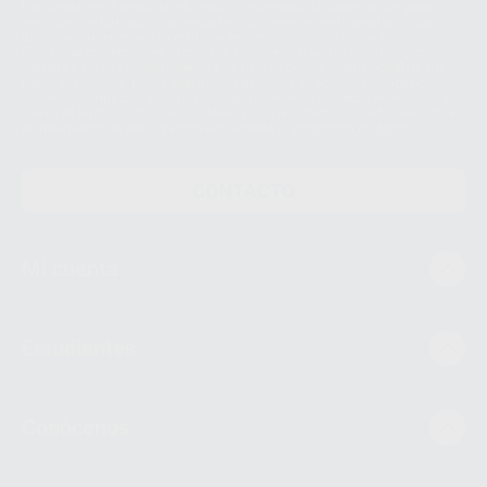
Personales es el envío de información comercial. La legitimación para el
envío de la información comercial es su consentimiento prestado. Sus
datos únicamente serán cedidos a empresas vinculadas con Proclinic
S.A.U. que comercialicen productos similares del sector odontológico,
siempre bajo su consentimiento y no habrás cesión internacional de sus
Datos Personales. Podrá ejercitar los derechos de acceso, rectificación,
supresión, limitación y/o oposición al tratamiento de datos, entre otros, a
través de lopd@proclinic.es. Si desea conocer información adicional sobre
el tratamiento de datos personales, acceda a:
Protección de datos
CONTACTO
Mi cuenta
Estudiantes
Conócenos