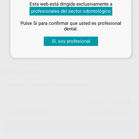
Inicia sesión
para disfrutar de todos
Esta web está dirigida exclusivamente a
tus
descuentos y condiciones
profesionales del sector odontológico
especiales
Pulse Sí para confirmar que usted es profesional
¡Iniciar sesión!
dental.
ELEGIR CANTIDAD
Sí, soy profesional
15 días para cambiar de opinión salvo
anestesias
Elige un modelo
RELINE II PRIMER LIQUIDO 10ML GC
46015
010273
Ref. Proclinic
Ref. fabricante
110,10 €
115,90 €
-
+
AÑADIR AL CARRITO