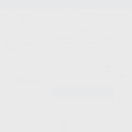
Stock de más de 15.000 productos
¡Hola!
Inicia sesión para ver los precios
del carrito con tus condiciones y
Proclinic
descuentos aplicados.
¿Todavía no tienes nuestra App?
¡Descárgala para ser siempre el primero en conocer nuestras
promociones y descuentos! Disponible en Google Play o App Store.
Google Play
Inicio
/
Clínica
/
Prótesis
/
Resinas de rebase blando
/
RELINE II PRIMER
¿Has olvidado tu contraseña?
LIQUIDO 10ML GC
Registrarme