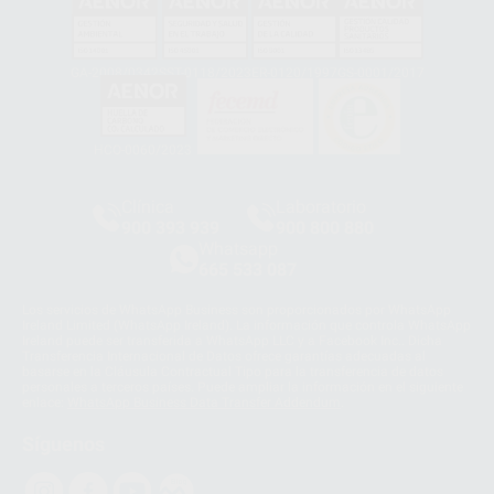
GA-2008/0342
SST-0118/2023
ER-0120/1997
GS-0001/2017
HCO-0060/2023
Clínica
Laboratorio
900 393 939
900 800 880
Whatsapp
665 533 087
Los servicios de WhatsApp Business son proporcionados por WhatsApp
Ireland Limited (WhatsApp Ireland). La información que controla WhatsApp
Ireland puede ser transferida a WhatsApp LLC y a Facebook Inc.. Dicha
Transferencia Internacional de Datos ofrece garantías adecuadas al
basarse en la Cláusula Contractual Tipo para la transferencia de datos
personales a terceros países. Puede ampliar la información en el siguiente
enlace:
WhatsApp Business Data Transfer Addendum
.
Síguenos