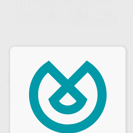
×
RADIX ANKER TITANIO ESTUCHE 195 DT (N.1,N.2 Y
N.3)
Marca
DENTSPLY MAILLEFER
Contenido
18 postes (6 unidades x 3 tamaños) + accesorios(21 piezas) nº 1 + 2 + 3
Ref. Proclinic
1416
Ref. fabricante
C195DT0000000
Precio web
675
,75
€
748,76 €
Desbloquea todas tus ventajas