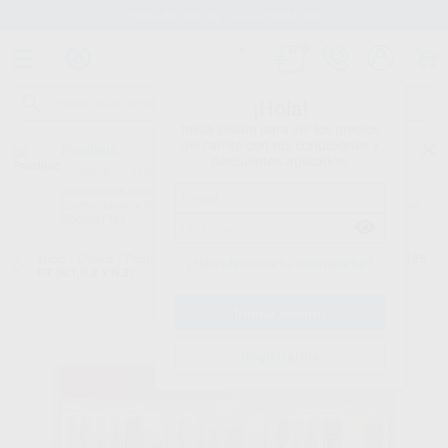
Stock de más de 15.000 productos
¡Hola!
Inicia sesión para ver los precios
del carrito con tus condiciones y
Proclinic
descuentos aplicados.
¿Todavía no tienes nuestra App?
¡Descárgala para ser siempre el primero en conocer nuestras
promociones y descuentos! Disponible en Google Play o App Store.
Google Play
Inicio
/
Clínica
/
Postes
/
Postes
/
RADIX ANKER TITANIO ESTUCHE 195
¿Has olvidado tu contraseña?
DT (N.1,N.2 Y N.3)
Registrarme