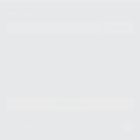
Newsletter
ENVIAR
Le informamos de que el Responsable del tratamiento de sus Datos
Personales es Proclinic S.A.U.. La Finalidad del tratamiento de sus Datos
Personales es el envío de información comercial. La legitimación para el
envío de la información comercial es su consentimiento prestado. Sus
datos únicamente serán cedidos a empresas vinculadas con Proclinic
S.A.U. que comercialicen productos similares del sector odontológico,
siempre bajo su consentimiento y no habrás cesión internacional de sus
Datos Personales. Podrá ejercitar los derechos de acceso, rectificación,
supresión, limitación y/o oposición al tratamiento de datos, entre otros, a
través de lopd@proclinic.es. Si desea conocer información adicional sobre
el tratamiento de datos personales, acceda a:
Protección de datos
CONTACTO
Mi cuenta