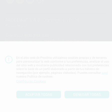
PROCLINIC S.A.U.
Copyright (c) 2026
Aviso legal
Teléfono:
900 393 939
E-mail de contacto:
proclinic@proclinic.es
Condiciones Generales de Contratación
y
Política
de privacidad
En el sitio web de Proclinic utilizamos cookies propias y de terceros
Información Corporativa
para personalizar la web conforme a tus preferencias, analizar el uso
del sitio web y mostrarte publicidad relacionada con tus preferencias
Política de Cookies
sobre la base de un perfil elaborado a partir de tus hábitos de
navegación (por ejemplo, páginas visitadas). Puedes consultar
aquí
nuestra Política de cookies.
SUBIR
Configurar Cookies
ACEPTAR TODAS
DENEGAR TODAS