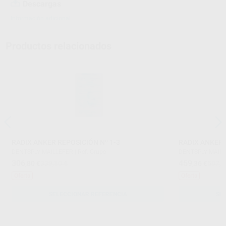
Descargas
Información adicional
Productos relacionados
RADIX ANKER REPOSICIÓN Nº 1-3
RADIX ANKER 
DENTSPLY MAILLEFER
|
Ref. Grupo
DENTSPLY MAIL
306
459
,80
€
339,10 €
,36
€
507,7
Oferta
Oferta
SELECCIONAR REFERENCIA
SE